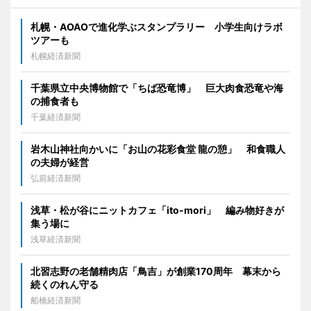
札幌・AOAOで進化学ぶスタンプラリー 小学生向けラボ
ツアーも
札幌経済新聞
千葉県立中央博物館で「ちば恐竜博」 巨大肉食恐竜や海
の捕食者も
千葉経済新聞
岩木山神社向かいに「お山の花彩食堂 龍の憩」 和食職人
の夫婦が経営
弘前経済新聞
浅草・松が谷にニットカフェ「ito-mori」 編み物好きが
集う場に
浅草経済新聞
北習志野の老舗精肉店「鳥吉」が創業170周年 幕末から
続くのれん守る
船橋経済新聞