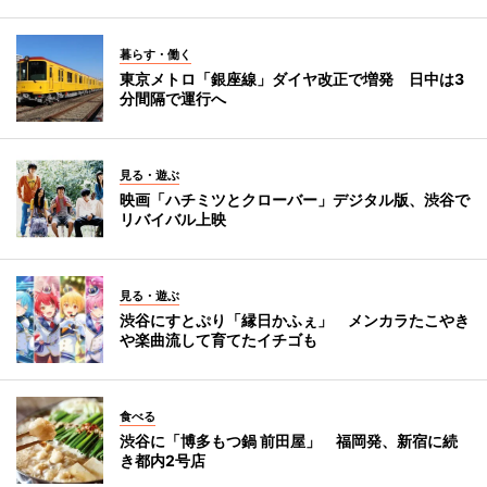
暮らす・働く
東京メトロ「銀座線」ダイヤ改正で増発 日中は3
分間隔で運行へ
見る・遊ぶ
映画「ハチミツとクローバー」デジタル版、渋谷で
リバイバル上映
見る・遊ぶ
渋谷にすとぷり「縁日かふぇ」 メンカラたこやき
や楽曲流して育てたイチゴも
食べる
渋谷に「博多もつ鍋 前田屋」 福岡発、新宿に続
き都内2号店