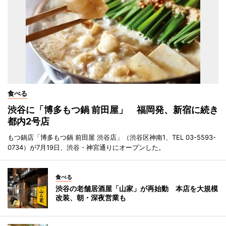
食べる
渋谷に「博多もつ鍋 前田屋」 福岡発、新宿に続き
都内2号店
もつ鍋店「博多もつ鍋 前田屋 渋谷店」（渋谷区神南1、TEL 03-5593-
0734）が7月19日、渋谷・神宮通りにオープンした。
食べる
渋谷の老舗居酒屋「山家」が再始動 本店を大規模
改装、朝・深夜営業も