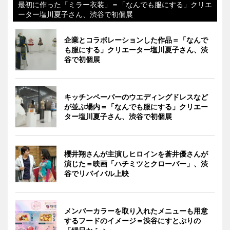
最初に作った「ミラー衣装」＝「なんでも服にする」クリエ
ーター塩川夏子さん、渋谷で初個展
企業とコラボレーションした作品＝「なんで
も服にする」クリエーター塩川夏子さん、渋
谷で初個展
キッチンペーパーのウエディングドレスなど
が並ぶ場内＝「なんでも服にする」クリエー
ター塩川夏子さん、渋谷で初個展
櫻井翔さんが主演しヒロインを蒼井優さんが
演じた＝映画「ハチミツとクローバー」、渋
谷でリバイバル上映
メンバーカラーを取り入れたメニューも用意
するフードのイメージ＝渋谷にすとぷりの