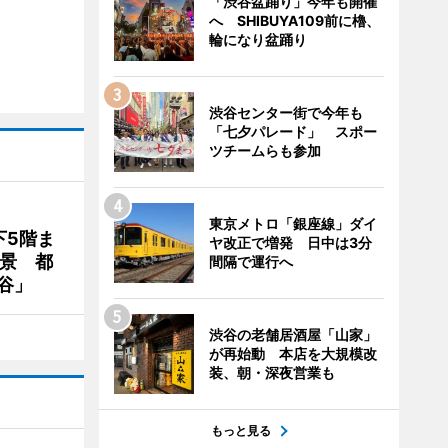
「渋谷盆踊り」今年も開催
へ SHIBUYA109前に櫓、
輪になり盆踊り
渋谷センター街で今年も
「七夕パレード」 スポー
ツチームらも参加
東京メトロ「銀座線」ダイ
下5階ま
ヤ改正で増発 日中は3分
夜景 都
間隔で運行へ
谷」
渋谷の老舗居酒屋「山家」
が再始動 本店を大規模改
装、朝・深夜営業も
もっと見る