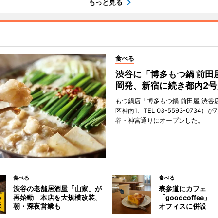
もっと見る
食べる
渋谷に「博多もつ鍋 前田
岡発、新宿に続き都内2号
もつ鍋店「博多もつ鍋 前田屋 渋谷
区神南1、TEL 03-5593-0734）が
谷・神宮通りにオープンした。
食べる
食べる
渋谷の老舗居酒屋「山家」が
表参道にカフェ
再始動 本店を大規模改装、
「goodcoffee
朝・深夜営業も
オフィスに併設