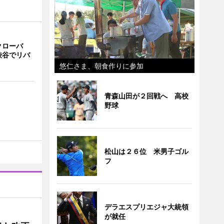
クローバ
渋谷でリバ
悠仁さま、朝食作りに参加
青森山田が２回戦へ 高校
野球
松山は２６位 米男子ゴル
フ
デラエスプリエジャ大統領
が就任