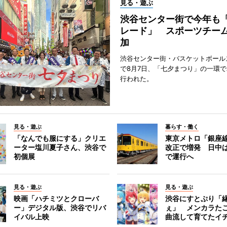
見る・遊ぶ
渋谷センター街で今年も
レード」 スポーツチー
加
渋谷センター街・バスケットボール
で8月7日、「七夕まつり」の一環
行われた。
見る・遊ぶ
暮らす・働く
「なんでも服にする」クリエ
東京メトロ「銀座
ーター塩川夏子さん、渋谷で
改正で増発 日中
初個展
で運行へ
見る・遊ぶ
見る・遊ぶ
映画「ハチミツとクローバ
渋谷にすとぷり「
ー」デジタル版、渋谷でリバ
ぇ」 メンカラた
イバル上映
曲流して育てたイ