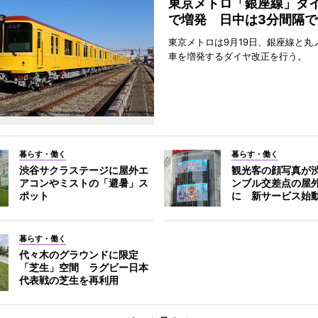
東京メトロ「銀座線」ダ
で増発 日中は3分間隔で
東京メトロは9月19日、銀座線と丸
車を増発するダイヤ改正を行う。
暮らす・働く
暮らす・働く
渋谷サクラステージに屋外エ
観光客の顔写真が
アコンやミストの「避暑」ス
ンブル交差点の屋
ポット
に 新サービス始
暮らす・働く
代々木のグラウンドに限定
「芝生」空間 ラグビー日本
代表戦の芝生を再利用