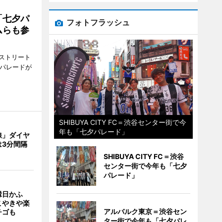
「七夕パ
フォトフラッシュ
ムらも参
ストリート
でパレードが
SHIBUYA CITY FC＝渋谷センター街で今
年も「七夕パレード」
線」ダイヤ
は3分間隔
SHIBUYA CITY FC＝渋谷
センター街で今年も「七夕
パレード」
縁日かふ
こやきや楽
アルバルク東京＝渋谷セン
チゴも
ター街で今年も「七夕パレ