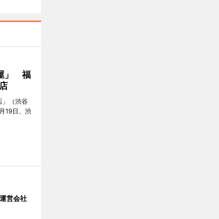
屋」 福
店
店」（渋谷
7月19日、渋
」 運営会社