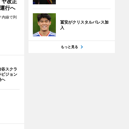
イヤ改正
運行へ
ノ内線で列
冨安がクリスタルパレス加
入
もっと見る
渋谷スクラ
外ビジョン
動へ