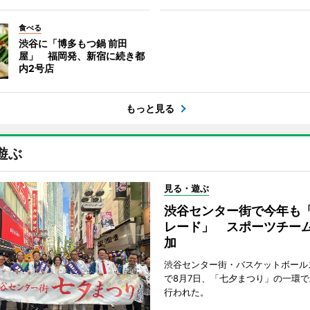
食べる
渋谷に「博多もつ鍋 前田
屋」 福岡発、新宿に続き都
内2号店
もっと見る
遊ぶ
見る・遊ぶ
渋谷センター街で今年も
レード」 スポーツチー
加
渋谷センター街・バスケットボール
で8月7日、「七夕まつり」の一環
行われた。