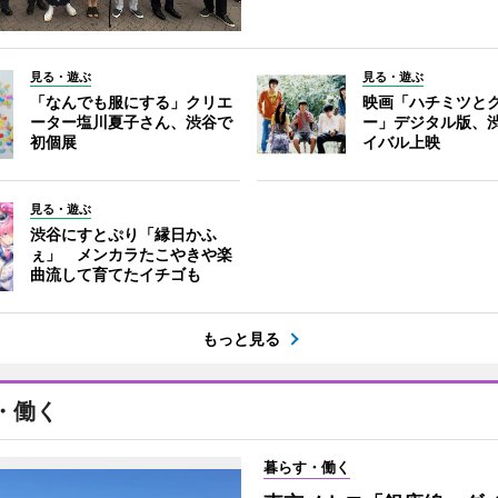
見る・遊ぶ
見る・遊ぶ
「なんでも服にする」クリエ
映画「ハチミツと
ーター塩川夏子さん、渋谷で
ー」デジタル版、
初個展
イバル上映
見る・遊ぶ
渋谷にすとぷり「縁日かふ
ぇ」 メンカラたこやきや楽
曲流して育てたイチゴも
もっと見る
・働く
暮らす・働く