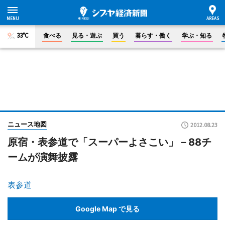
33°C
食べる
見る・遊ぶ
買う
暮らす・働く
学ぶ・知る
ニュース地図
2012.08.23
原宿・表参道で「スーパーよさこい」－88チ
ームが演舞披露
表参道
Google Map で見る