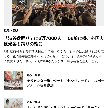
見る・遊ぶ
「渋谷盆踊り」に6万7000人 109前に櫓、外国人
観光客も踊りの輪に
渋谷駅前付近を歩行者天国にして櫓（やぐら）を中心に盆踊りを繰り広
げる「第7回渋谷盆踊り2026」が8月8日に開かれ、歌手のLiSAさんや
伍代夏子さん、芸人・江頭2:50さんらゲスト陣も会場を盛り上げた。
見る・遊ぶ
渋谷センター街で今年も「七夕パレード」 スポー
ツチームらも参加
見る・遊ぶ
「なんでも服にする」クリエーター塩川夏子さん、