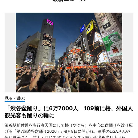
見る・遊ぶ
「渋谷盆踊り」に6万7000人 109前に櫓、外国人
観光客も踊りの輪に
渋谷駅前付近を歩行者天国にして櫓（やぐら）を中心に盆踊りを繰り広
げる「第7回渋谷盆踊り2026」が8月8日に開かれ、歌手のLiSAさんや
伍代夏子さん、芸人・江頭2:50さんらゲスト陣も会場を盛り上げた。