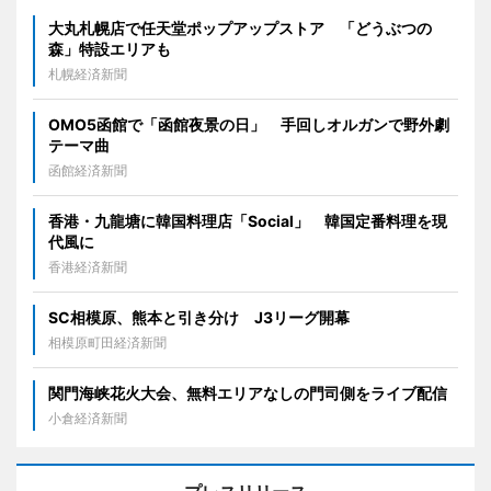
大丸札幌店で任天堂ポップアップストア 「どうぶつの
森」特設エリアも
札幌経済新聞
OMO5函館で「函館夜景の日」 手回しオルガンで野外劇
テーマ曲
函館経済新聞
香港・九龍塘に韓国料理店「Social」 韓国定番料理を現
代風に
香港経済新聞
SC相模原、熊本と引き分け J3リーグ開幕
相模原町田経済新聞
関門海峡花火大会、無料エリアなしの門司側をライブ配信
小倉経済新聞