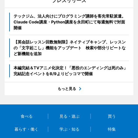
プレスリリース
テックジム、法人向けにプログラミング講師を客先常駐派遣。
Claude Code講座・Python講座を永田町にて毎週無料で対面
開催
【英会話レッスン回数無制限】ネイティブキャンプ、レッスン
の「文字起こし」機能をアップデート 検索や部分リピートな
ど新機能を追加
本編完結＆TVアニメ化決定！「悪役のエンディングは死のみ」
完結記念イベントを8/9よりピッコマで開催
もっと見る
食べる
見る・遊ぶ
買う
暮らす・働く
学ぶ・知る
特集