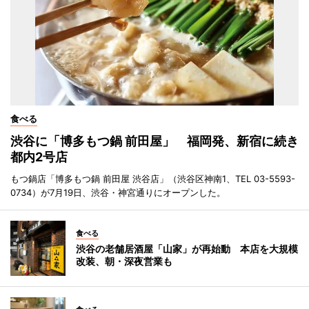
食べる
渋谷に「博多もつ鍋 前田屋」 福岡発、新宿に続き
都内2号店
もつ鍋店「博多もつ鍋 前田屋 渋谷店」（渋谷区神南1、TEL 03-5593-
0734）が7月19日、渋谷・神宮通りにオープンした。
食べる
渋谷の老舗居酒屋「山家」が再始動 本店を大規模
改装、朝・深夜営業も