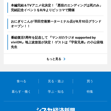
本編完結＆TVアニメ化決定！「悪役のエンディングは死のみ」
完結記念イベントを8/9よりピッコマで開催
おにぎりこんが 羽田空港第一ターミナル店が8月10日グランド
オープン！！
番組復活1周年を記念して 『マンガのラジオ supported by
viviON』地上波放送が決定！ ゲストは『宇宙兄弟』の小山宙哉
先生
もっと見る
食べる
見る・遊ぶ
買う
暮らす・働く
学ぶ・知る
特集