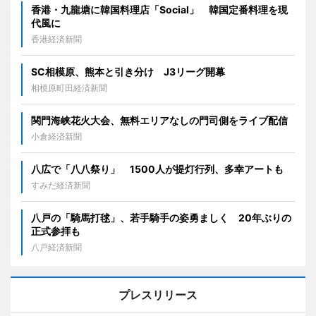
香港・九龍塘に韓国料理店「Social」 韓国定番料理を現
代風に
香港経済新聞
SC相模原、熊本と引き分け J3リーグ開幕
相模原町田経済新聞
関門海峡花火大会、無料エリアなしの門司側をライブ配信
小倉経済新聞
八広で「八八祭り」 1500人が提灯行列、多幸アートも
すみだ経済新聞
八戸の「騎馬打毬」、若手騎手の姿勇ましく 20年ぶりの
正式参拝も
八戸経済新聞
プレスリリース