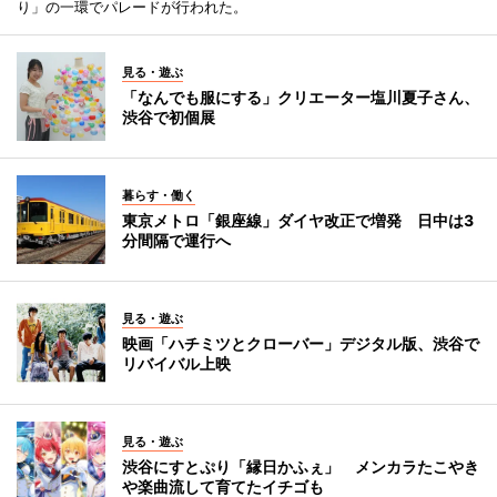
り」の一環でパレードが行われた。
見る・遊ぶ
「なんでも服にする」クリエーター塩川夏子さん、
渋谷で初個展
暮らす・働く
東京メトロ「銀座線」ダイヤ改正で増発 日中は3
分間隔で運行へ
見る・遊ぶ
映画「ハチミツとクローバー」デジタル版、渋谷で
リバイバル上映
見る・遊ぶ
渋谷にすとぷり「縁日かふぇ」 メンカラたこやき
や楽曲流して育てたイチゴも