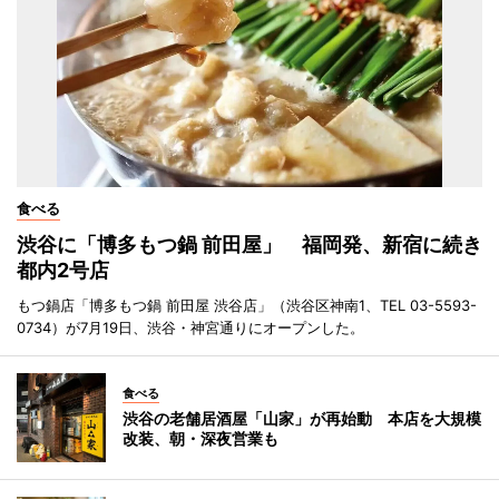
食べる
渋谷に「博多もつ鍋 前田屋」 福岡発、新宿に続き
都内2号店
もつ鍋店「博多もつ鍋 前田屋 渋谷店」（渋谷区神南1、TEL 03-5593-
0734）が7月19日、渋谷・神宮通りにオープンした。
食べる
渋谷の老舗居酒屋「山家」が再始動 本店を大規模
改装、朝・深夜営業も