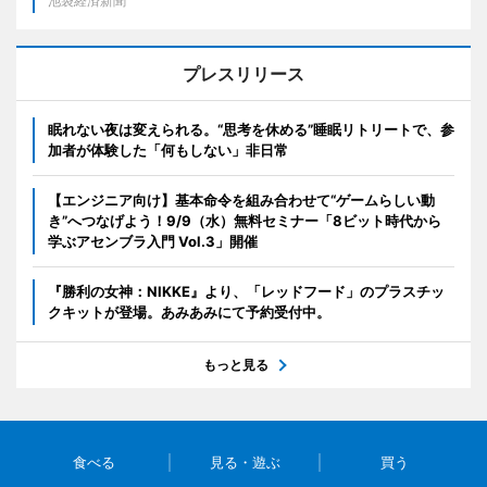
池袋経済新聞
プレスリリース
眠れない夜は変えられる。“思考を休める”睡眠リトリートで、参
加者が体験した「何もしない」非日常
【エンジニア向け】基本命令を組み合わせて“ゲームらしい動
き”へつなげよう！9/9（水）無料セミナー「8ビット時代から
学ぶアセンブラ入門 Vol.3」開催
『勝利の女神：NIKKE』より、「レッドフード」のプラスチッ
クキットが登場。あみあみにて予約受付中。
もっと見る
食べる
見る・遊ぶ
買う