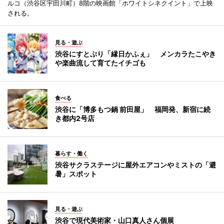
ルコ（渋谷区宇田川町）8階の映画館「ホワイトシネクイント」で上映
される。
見る・遊ぶ
渋谷にすとぷり「縁日かふぇ」 メンカラたこやき
や楽曲流して育てたイチゴも
食べる
渋谷に「博多もつ鍋 前田屋」 福岡発、新宿に続
き都内2号店
暮らす・働く
渋谷サクラステージに屋外エアコンやミストの「避
暑」スポット
見る・遊ぶ
渋谷で現代美術家・山口真人さん個展