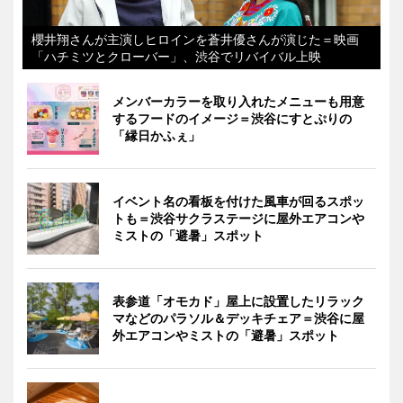
櫻井翔さんが主演しヒロインを蒼井優さんが演じた＝映画
「ハチミツとクローバー」、渋谷でリバイバル上映
メンバーカラーを取り入れたメニューも用意
するフードのイメージ＝渋谷にすとぷりの
「縁日かふぇ」
イベント名の看板を付けた風車が回るスポッ
トも＝渋谷サクラステージに屋外エアコンや
ミストの「避暑」スポット
表参道「オモカド」屋上に設置したリラック
マなどのパラソル＆デッキチェア＝渋谷に屋
外エアコンやミストの「避暑」スポット