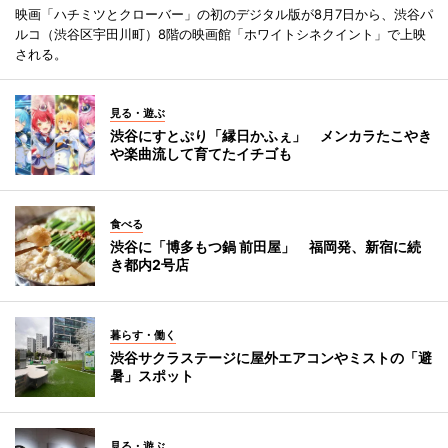
映画「ハチミツとクローバー」の初のデジタル版が8月7日から、渋谷パ
ルコ（渋谷区宇田川町）8階の映画館「ホワイトシネクイント」で上映
される。
見る・遊ぶ
渋谷にすとぷり「縁日かふぇ」 メンカラたこやき
や楽曲流して育てたイチゴも
食べる
渋谷に「博多もつ鍋 前田屋」 福岡発、新宿に続
き都内2号店
暮らす・働く
渋谷サクラステージに屋外エアコンやミストの「避
暑」スポット
見る・遊ぶ