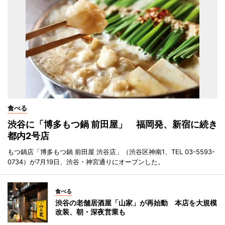
食べる
渋谷に「博多もつ鍋 前田屋」 福岡発、新宿に続き
都内2号店
もつ鍋店「博多もつ鍋 前田屋 渋谷店」（渋谷区神南1、TEL 03-5593-
0734）が7月19日、渋谷・神宮通りにオープンした。
食べる
渋谷の老舗居酒屋「山家」が再始動 本店を大規模
改装、朝・深夜営業も