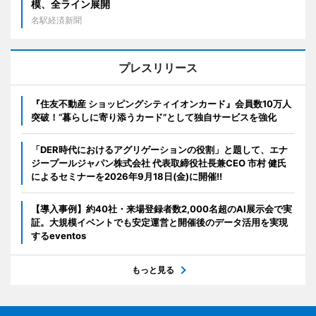
模、全ライン展開
名駅経済新聞
プレスリリース
『住友不動産 ショッピングシティイオンカード』会員数10万人
突破！“暮らしに寄り添うカード”として独自サービスを強化
「DER時代におけるアグリゲーションの役割」と題して、エナ
ジープールジャパン株式会社 代表取締役社長兼CEO 市村 健氏
によるセミナーを2026年9月18日(金)に開催!!
【導入事例】約40社・来場登録者数2,000名超のAI展示会で実
証。大規模イベントでも安定運営と開催後のデータ活用を実現
するeventos
もっと見る