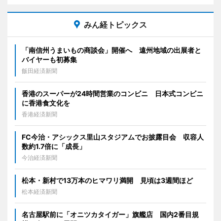
みん経トピックス
「南信州うまいもの商談会」開催へ 遠州地域の出展者と
バイヤーも初募集
飯田経済新聞
香港のスーパーが24時間営業のコンビニ 日本式コンビニ
に香港食文化を
香港経済新聞
FC今治・アシックス里山スタジアムでお披露目会 収容人
数約1.7倍に「成長」
今治経済新聞
松本・新村で13万本のヒマワリ満開 見頃は3週間ほど
松本経済新聞
名古屋駅前に「オニツカタイガー」旗艦店 国内2番目規