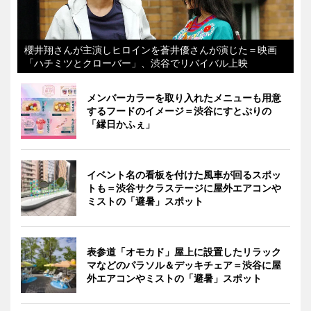
櫻井翔さんが主演しヒロインを蒼井優さんが演じた＝映画
「ハチミツとクローバー」、渋谷でリバイバル上映
メンバーカラーを取り入れたメニューも用意
するフードのイメージ＝渋谷にすとぷりの
「縁日かふぇ」
イベント名の看板を付けた風車が回るスポッ
トも＝渋谷サクラステージに屋外エアコンや
ミストの「避暑」スポット
表参道「オモカド」屋上に設置したリラック
マなどのパラソル＆デッキチェア＝渋谷に屋
外エアコンやミストの「避暑」スポット