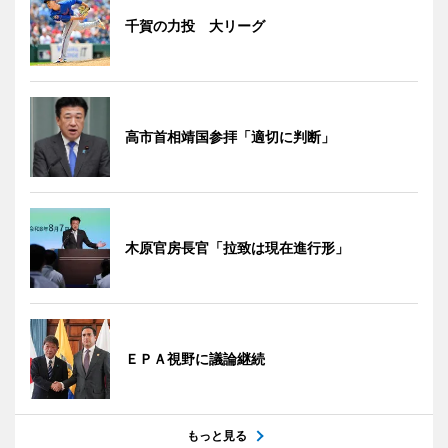
千賀の力投 大リーグ
高市首相靖国参拝「適切に判断」
木原官房長官「拉致は現在進行形」
ＥＰＡ視野に議論継続
もっと見る