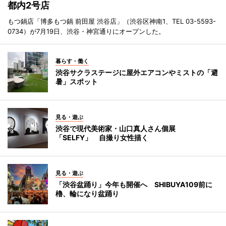
都内2号店
もつ鍋店「博多もつ鍋 前田屋 渋谷店」（渋谷区神南1、TEL 03-5593-
0734）が7月19日、渋谷・神宮通りにオープンした。
暮らす・働く
渋谷サクラステージに屋外エアコンやミストの「避
暑」スポット
見る・遊ぶ
渋谷で現代美術家・山口真人さん個展
「SELFY」 自撮り女性描く
見る・遊ぶ
「渋谷盆踊り」今年も開催へ SHIBUYA109前に
櫓、輪になり盆踊り