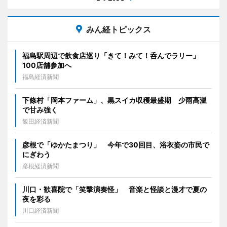
みん経トピックス
福島駅周辺で飲食店巡り「きて！みて！呑んでラリー」
100店舗参加へ
福島経済新聞
下條村「岡本ファーム」、黒スイカ収穫最盛期 少雨高温
で甘み強く
飯田経済新聞
彦根で「ゆかたまつり」 今年で30回目、浴衣姿の市民で
にぎわう
彦根経済新聞
川口・歓喜院で「笑撃演奏怪」 音楽と怪談と漫才で夏の
夜を彩る
川口経済新聞