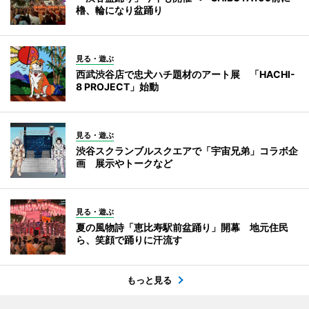
櫓、輪になり盆踊り
見る・遊ぶ
西武渋谷店で忠犬ハチ題材のアート展 「HACHI-
8 PROJECT」始動
見る・遊ぶ
渋谷スクランブルスクエアで「宇宙兄弟」コラボ企
画 展示やトークなど
見る・遊ぶ
夏の風物詩「恵比寿駅前盆踊り」開幕 地元住民
ら、笑顔で踊りに汗流す
もっと見る