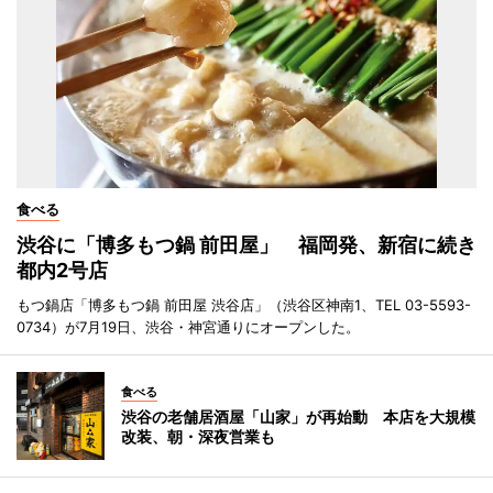
食べる
渋谷に「博多もつ鍋 前田屋」 福岡発、新宿に続き
都内2号店
もつ鍋店「博多もつ鍋 前田屋 渋谷店」（渋谷区神南1、TEL 03-5593-
0734）が7月19日、渋谷・神宮通りにオープンした。
食べる
渋谷の老舗居酒屋「山家」が再始動 本店を大規模
改装、朝・深夜営業も