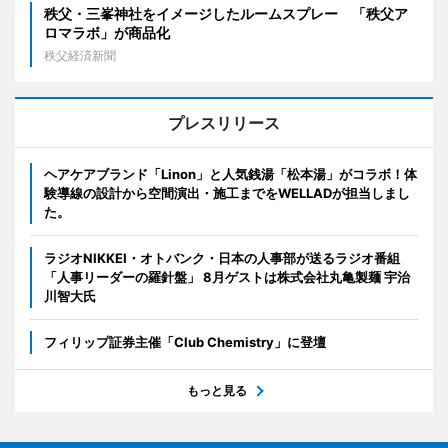
秩父・三峯神社をイメージしたルームスプレー 「秩父ア
ロマラボ」が商品化
秩父経済新聞
プレスリリース
ヘアケアブランド「Linon」と人気銭湯「松本湯」がコラボ！体
験導線の設計から空間演出・施工までをWELLADが担当しまし
た。
ラジオNIKKEI・オトバンク・日本の人事部が送るラジオ番組
「人事リーダーの羅針盤」 8月ゲストは株式会社丸亀製麺 宇治
川智大氏
フィリップ証券主催「Club Chemistry」に登壇
もっと見る