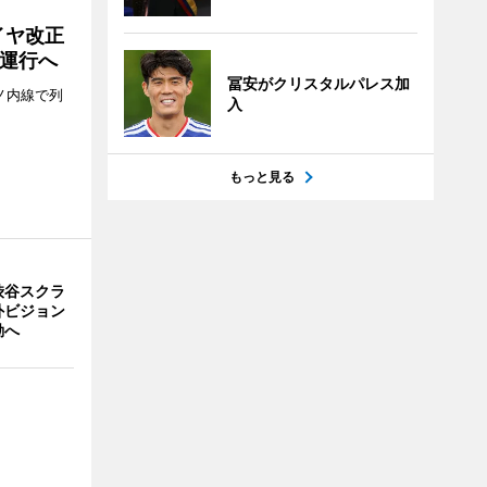
イヤ改正
運行へ
冨安がクリスタルパレス加
ノ内線で列
入
もっと見る
渋谷スクラ
外ビジョン
動へ