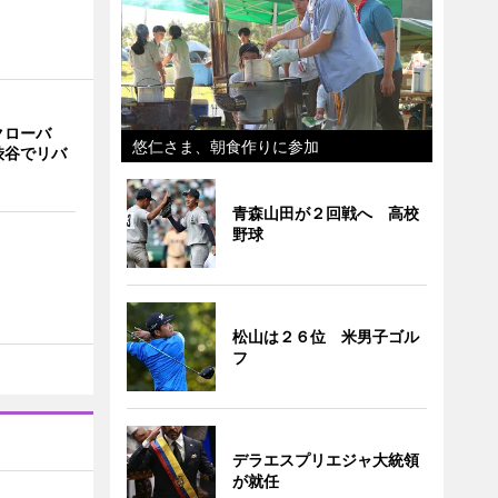
クローバ
悠仁さま、朝食作りに参加
渋谷でリバ
青森山田が２回戦へ 高校
野球
松山は２６位 米男子ゴル
フ
デラエスプリエジャ大統領
が就任