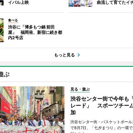
イバル上映
曲流して育てたイ
食べる
渋谷に「博多もつ鍋 前田
屋」 福岡発、新宿に続き都
内2号店
もっと見る
遊ぶ
見る・遊ぶ
渋谷センター街で今年も
レード」 スポーツチー
加
渋谷センター街・バスケットボール
で8月7日、「七夕まつり」の一環