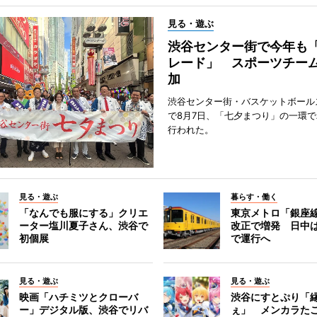
見る・遊ぶ
渋谷センター街で今年も
レード」 スポーツチー
加
渋谷センター街・バスケットボール
で8月7日、「七夕まつり」の一環
行われた。
見る・遊ぶ
暮らす・働く
「なんでも服にする」クリエ
東京メトロ「銀座
ーター塩川夏子さん、渋谷で
改正で増発 日中
初個展
で運行へ
見る・遊ぶ
見る・遊ぶ
映画「ハチミツとクローバ
渋谷にすとぷり「
ー」デジタル版、渋谷でリバ
ぇ」 メンカラた