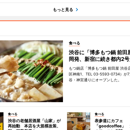
もっと見る
食べる
渋谷に「博多もつ鍋 前田
岡発、新宿に続き都内2号
もつ鍋店「博多もつ鍋 前田屋 渋谷
区神南1、TEL 03-5593-0734）が
谷・神宮通りにオープンした。
食べる
食べる
渋谷の老舗居酒屋「山家」が
表参道にカフェ
再始動 本店を大規模改装、
「goodcoffee