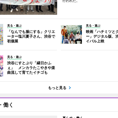
行われた。
見る・遊ぶ
見る・遊ぶ
「なんでも服にする」クリエ
映画「ハチミツと
ーター塩川夏子さん、渋谷で
ー」デジタル版、
初個展
イバル上映
見る・遊ぶ
渋谷にすとぷり「縁日かふ
ぇ」 メンカラたこやきや楽
曲流して育てたイチゴも
もっと見る
・働く