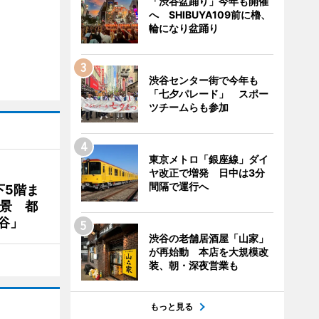
「渋谷盆踊り」今年も開催
へ SHIBUYA109前に櫓、
輪になり盆踊り
渋谷センター街で今年も
「七夕パレード」 スポー
ツチームらも参加
東京メトロ「銀座線」ダイ
ヤ改正で増発 日中は3分
間隔で運行へ
下5階ま
夜景 都
谷」
渋谷の老舗居酒屋「山家」
が再始動 本店を大規模改
装、朝・深夜営業も
もっと見る