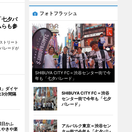
フォトフラッシュ
「七夕パ
ムらも参
ストリート
でパレードが
SHIBUYA CITY FC＝渋谷センター街で今
年も「七夕パレード」
線」ダイヤ
SHIBUYA CITY FC＝渋谷
は3分間隔
センター街で今年も「七夕
パレード」
縁日かふ
アルバルク東京＝渋谷セン
こやきや楽
ター街で今年も「七夕パレ