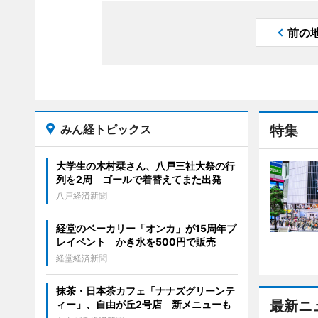
前の
みん経トピックス
特集
大学生の木村栞さん、八戸三社大祭の行
列を2周 ゴールで着替えてまた出発
八戸経済新聞
経堂のベーカリー「オンカ」が15周年プ
レイベント かき氷を500円で販売
経堂経済新聞
抹茶・日本茶カフェ「ナナズグリーンテ
最新ニ
ィー」、自由が丘2号店 新メニューも