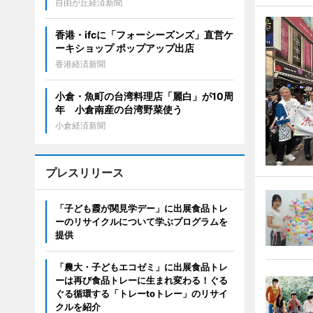
自由が丘経済新聞
香港・ifcに「フォーシーズンズ」直営ケ
ーキショップ ポップアップ出店
香港経済新聞
小倉・魚町の台湾料理店「麗白」が10周
年 小倉南産の台湾野菜使う
小倉経済新聞
プレスリリース
「子ども霞が関見学デー」に出展食品トレ
ーのリサイクルについて学ぶプログラムを
提供
「農大・子どもエコゼミ」に出展食品トレ
ーは再び食品トレーに生まれ変わる！ぐる
ぐる循環する「トレーtoトレー」のリサイ
クルを紹介