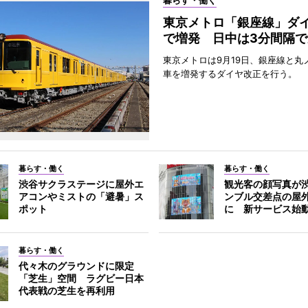
暮らす・働く
東京メトロ「銀座線」ダ
で増発 日中は3分間隔で
東京メトロは9月19日、銀座線と丸
車を増発するダイヤ改正を行う。
暮らす・働く
暮らす・働く
渋谷サクラステージに屋外エ
観光客の顔写真が
アコンやミストの「避暑」ス
ンブル交差点の屋
ポット
に 新サービス始
暮らす・働く
代々木のグラウンドに限定
「芝生」空間 ラグビー日本
代表戦の芝生を再利用