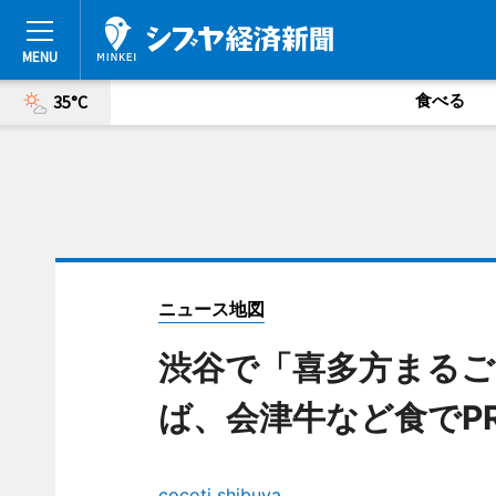
食べる
35°C
ニュース地図
渋谷で「喜多方まるご
ば、会津牛など食でP
cocoti shibuya