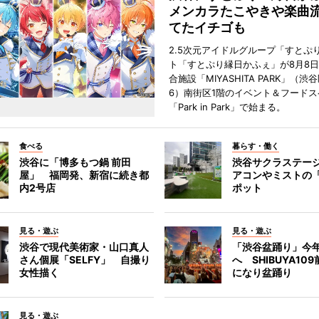
メンカラたこやきや楽曲
てたイチゴも
2.5次元アイドルグループ「すとぷ
ト「すとぷり縁日かふぇ」が8月8
合施設「MIYASHITA PARK」（渋
6）南街区1階のイベント＆フードス
「Park in Park」で始まる。
食べる
暮らす・働く
渋谷に「博多もつ鍋 前田
渋谷サクラステー
屋」 福岡発、新宿に続き都
アコンやミストの
内2号店
ポット
見る・遊ぶ
見る・遊ぶ
渋谷で現代美術家・山口真人
「渋谷盆踊り」今
さん個展「SELFY」 自撮り
へ SHIBUYA10
女性描く
になり盆踊り
見る・遊ぶ