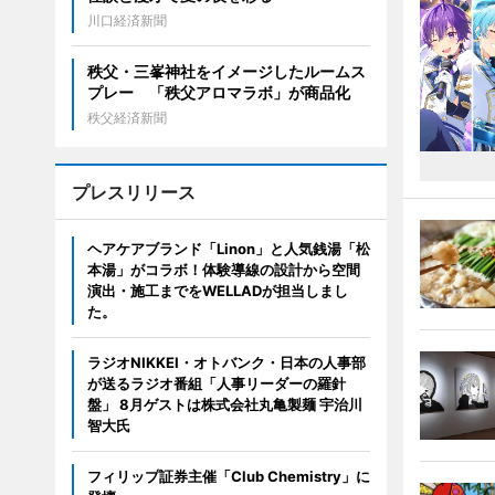
川口経済新聞
秩父・三峯神社をイメージしたルームス
プレー 「秩父アロマラボ」が商品化
秩父経済新聞
プレスリリース
ヘアケアブランド「Linon」と人気銭湯「松
本湯」がコラボ！体験導線の設計から空間
演出・施工までをWELLADが担当しまし
た。
ラジオNIKKEI・オトバンク・日本の人事部
が送るラジオ番組「人事リーダーの羅針
盤」 8月ゲストは株式会社丸亀製麺 宇治川
智大氏
フィリップ証券主催「Club Chemistry」に