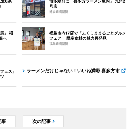
東北6県
博多駅前に「喜多方ラーメン坂内」 九州2
結
号店
博多経済新聞
馬」 福
福島市内17店で「ふくしままるごとグルメ
催へ
フェア」 県産食材の魅力再発見
福島経済新聞
ラーメンだけじゃない！いいね満彩 喜多方市
フェス」
ツ
記事
次の記事