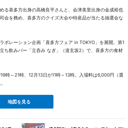
める喜多方出身の高橋良平さんと、会津美里出身の金成裕也
司会を務め、喜多方のクイズ大会や特産品が当たる抽選会な
レーション企画「喜多方フェア in TOKYO」を展開。第1
立ち飲みバー「立呑み なぎ」（道玄坂2）で、喜多方の食材
9時～21時、12月13日が11時～13時。入場料は6,000円（選
人。
地図を見る