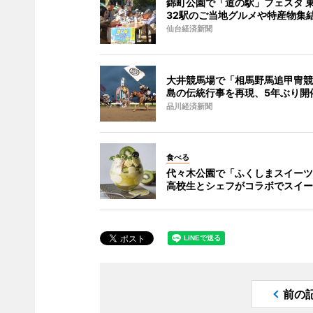
錦町公園で「道の駅」フェスタ 
32駅のご当地グルメや特産物集
仙台経済新聞
大井競馬場で「相馬野馬追甲冑競
島の伝統行事を再現、5年ぶり開
品川経済新聞
食べる
代々木公園で「ふくしまスイーツ
高校生とシェフがコラボでスイー
前の