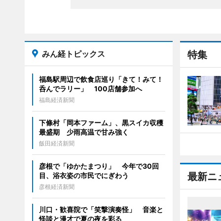
みん経トピックス
特集
福島駅周辺で飲食店巡り「きて！みて！
呑んでラリー」 100店舗参加へ
福島経済新聞
下條村「岡本ファーム」、黒スイカ収穫
最盛期 少雨高温で甘み強く
飯田経済新聞
彦根で「ゆかたまつり」 今年で30回
最新ニ
目、浴衣姿の市民でにぎわう
彦根経済新聞
川口・歓喜院で「笑撃演奏怪」 音楽と
怪談と漫才で夏の夜を彩る