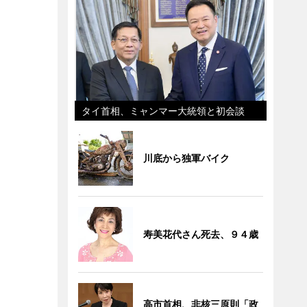
タイ首相、ミャンマー大統領と初会談
川底から独軍バイク
寿美花代さん死去、９４歳
高市首相、非核三原則「政