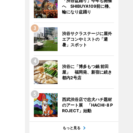
「渋谷盆踊り」今年も開催
へ SHIBUYA109前に櫓、
輪になり盆踊り
渋谷サクラステージに屋外
エアコンやミストの「避
暑」スポット
渋谷に「博多もつ鍋 前田
屋」 福岡発、新宿に続き
都内2号店
西武渋谷店で忠犬ハチ題材
のアート展 「HACHI-8 P
ROJECT」始動
もっと見る