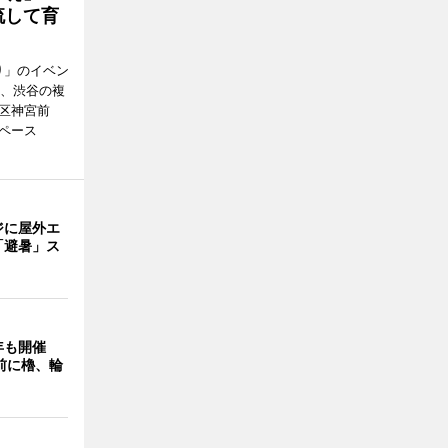
流して育
り」のイベン
日、渋谷の複
谷区神宮前
ペース
ジに屋外エ
「避暑」ス
年も開催
9前に櫓、輪