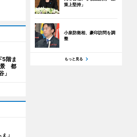
策上堅持」
小泉防衛相、豪印訪問を調
整
下5階ま
もっと見る
夜景 都
谷」
かふぇ」