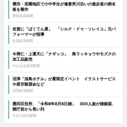
豊田・若園地区で小中学生が逢妻男川沿いの遊歩道の樹名
板を製作
豊田経済新聞
佐賀に「ばくてん屋」 「シルク・ドゥ・ソレイユ」元パ
フォーマーが指導
佐賀経済新聞
今帰仁・上運天に「ナギッコ」 島ラッキョウやモズクの
加工品販売
やんばる経済新聞
沼津「淡島ホテル」が夏限定イベント イラストサービス
や星空観望会など
沼津経済新聞
墨田区役所、「令和8年8月8日婚」 300人超が婚姻届、
開庁前から長い列
すみだ経済新聞