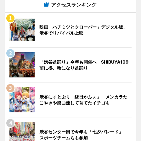
アクセスランキング
映画「ハチミツとクローバー」デジタル版、
渋谷でリバイバル上映
「渋谷盆踊り」今年も開催へ SHIBUYA109
前に櫓、輪になり盆踊り
渋谷にすとぷり「縁日かふぇ」 メンカラた
こやきや楽曲流して育てたイチゴも
渋谷センター街で今年も「七夕パレード」
スポーツチームらも参加