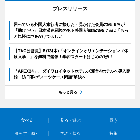
プレスリリース
困っている外国人旅行者に接した・見かけた会員の95.6％が
「助けたい」日本滞在経験のある外国人講師の95.7％は「もっ
と気軽に声をかけてほしい」
【TAC公務員】8/13(木)「オンラインオリエンテーション（体
験入学）」を無料で開催！学習スタートはじめの1歩！
「APEX24」、ダイワロイネットホテルズ運営4ホテルへ導入開
始 訪日客の“スーツケース問題”解決へ
もっと見る
食べる
見る・遊ぶ
買う
暮らす・働く
学ぶ・知る
特集