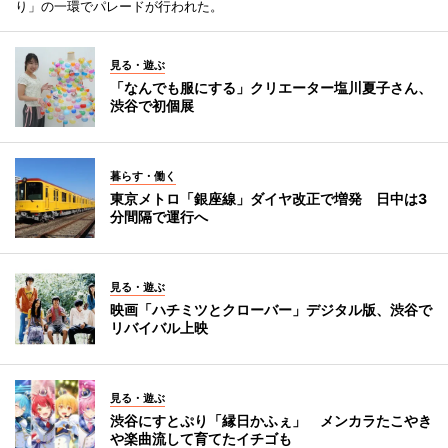
り」の一環でパレードが行われた。
見る・遊ぶ
「なんでも服にする」クリエーター塩川夏子さん、
渋谷で初個展
暮らす・働く
東京メトロ「銀座線」ダイヤ改正で増発 日中は3
分間隔で運行へ
見る・遊ぶ
映画「ハチミツとクローバー」デジタル版、渋谷で
リバイバル上映
見る・遊ぶ
渋谷にすとぷり「縁日かふぇ」 メンカラたこやき
や楽曲流して育てたイチゴも