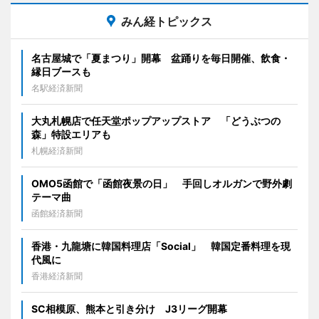
みん経トピックス
名古屋城で「夏まつり」開幕 盆踊りを毎日開催、飲食・
縁日ブースも
名駅経済新聞
大丸札幌店で任天堂ポップアップストア 「どうぶつの
森」特設エリアも
札幌経済新聞
OMO5函館で「函館夜景の日」 手回しオルガンで野外劇
テーマ曲
函館経済新聞
香港・九龍塘に韓国料理店「Social」 韓国定番料理を現
代風に
香港経済新聞
SC相模原、熊本と引き分け J3リーグ開幕