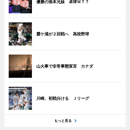
優勝の張本兄妹 卓球ＷＴＴ
霞ケ浦が２回戦へ 高校野球
山火事で非常事態宣言 カナダ
川崎、初戦分ける Ｊリーグ
もっと見る