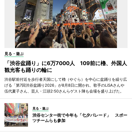
見る・遊ぶ
「渋谷盆踊り」に6万7000人 109前に櫓、外国人
観光客も踊りの輪に
渋谷駅前付近を歩行者天国にして櫓（やぐら）を中心に盆踊りを繰り広
げる「第7回渋谷盆踊り2026」が8月8日に開かれ、歌手のLiSAさんや
伍代夏子さん、芸人・江頭2:50さんらゲスト陣も会場を盛り上げた。
見る・遊ぶ
渋谷センター街で今年も「七夕パレード」 スポー
ツチームらも参加