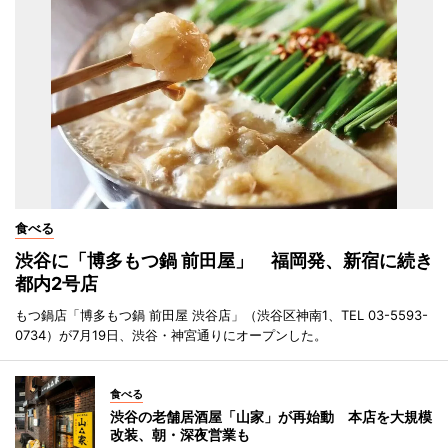
食べる
渋谷に「博多もつ鍋 前田屋」 福岡発、新宿に続き
都内2号店
もつ鍋店「博多もつ鍋 前田屋 渋谷店」（渋谷区神南1、TEL 03-5593-
0734）が7月19日、渋谷・神宮通りにオープンした。
食べる
渋谷の老舗居酒屋「山家」が再始動 本店を大規模
改装、朝・深夜営業も