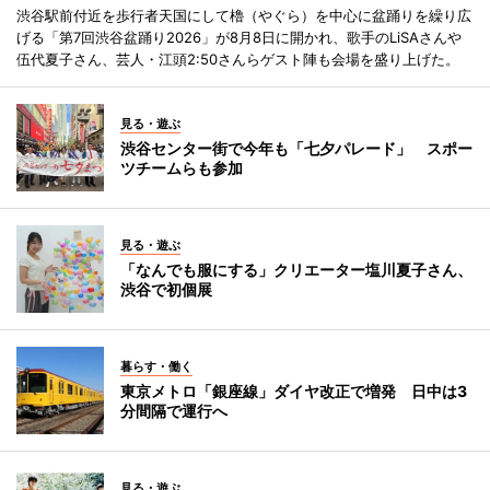
渋谷駅前付近を歩行者天国にして櫓（やぐら）を中心に盆踊りを繰り広
げる「第7回渋谷盆踊り2026」が8月8日に開かれ、歌手のLiSAさんや
伍代夏子さん、芸人・江頭2:50さんらゲスト陣も会場を盛り上げた。
見る・遊ぶ
渋谷センター街で今年も「七夕パレード」 スポー
ツチームらも参加
見る・遊ぶ
「なんでも服にする」クリエーター塩川夏子さん、
渋谷で初個展
暮らす・働く
東京メトロ「銀座線」ダイヤ改正で増発 日中は3
分間隔で運行へ
見る・遊ぶ