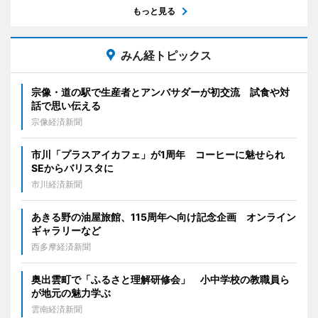
もっと見る
みん経トピックス
宗像・道の駅で生産者とアンバサダーが初交流 試食や対
話で思い伝える
宗像経済新聞
市川「プラスアイカフェ」が1周年 コーヒーに魅せられ
SEからバリスタに
市川経済新聞
あきる野の油屋旅館、115周年へ向け記念企画 オンライン
ギャラリーなど
西多摩経済新聞
奥出雲町で「ふるさと理解研修会」 小中学校の教職員ら
が地元の魅力学ぶ
雲南経済新聞