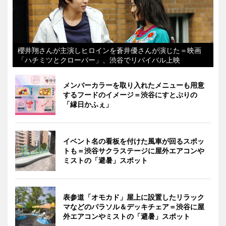
櫻井翔さんが主演しヒロインを蒼井優さんが演じた＝映画
「ハチミツとクローバー」、渋谷でリバイバル上映
メンバーカラーを取り入れたメニューも用意
するフードのイメージ＝渋谷にすとぷりの
「縁日かふぇ」
イベント名の看板を付けた風車が回るスポッ
トも＝渋谷サクラステージに屋外エアコンや
ミストの「避暑」スポット
表参道「オモカド」屋上に設置したリラック
マなどのパラソル＆デッキチェア＝渋谷に屋
外エアコンやミストの「避暑」スポット