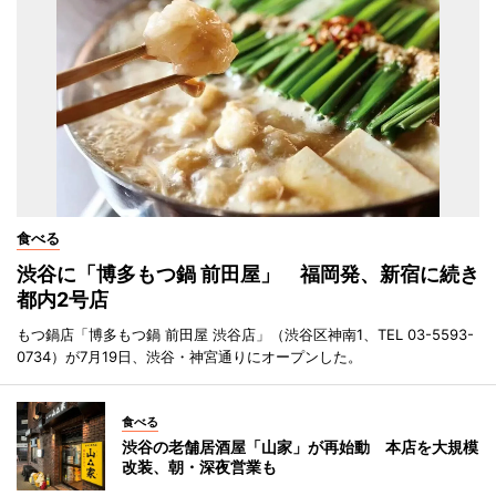
食べる
渋谷に「博多もつ鍋 前田屋」 福岡発、新宿に続き
都内2号店
もつ鍋店「博多もつ鍋 前田屋 渋谷店」（渋谷区神南1、TEL 03-5593-
0734）が7月19日、渋谷・神宮通りにオープンした。
食べる
渋谷の老舗居酒屋「山家」が再始動 本店を大規模
改装、朝・深夜営業も