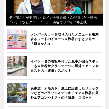
櫻井翔さんが主演しヒロインを蒼井優さんが演じた＝映画
「ハチミツとクローバー」、渋谷でリバイバル上映
メンバーカラーを取り入れたメニューも用意
するフードのイメージ＝渋谷にすとぷりの
「縁日かふぇ」
イベント名の看板を付けた風車が回るスポッ
トも＝渋谷サクラステージに屋外エアコンや
ミストの「避暑」スポット
表参道「オモカド」屋上に設置したリラック
マなどのパラソル＆デッキチェア＝渋谷に屋
外エアコンやミストの「避暑」スポット