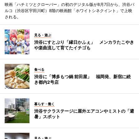
映画「ハチミツとクローバー」の初のデジタル版が8月7日から、渋谷パ
ルコ（渋谷区宇田川町）8階の映画館「ホワイトシネクイント」で上映
される。
見る・遊ぶ
渋谷にすとぷり「縁日かふぇ」 メンカラたこやき
や楽曲流して育てたイチゴも
食べる
渋谷に「博多もつ鍋 前田屋」 福岡発、新宿に続
き都内2号店
暮らす・働く
渋谷サクラステージに屋外エアコンやミストの「避
暑」スポット
見る・遊ぶ