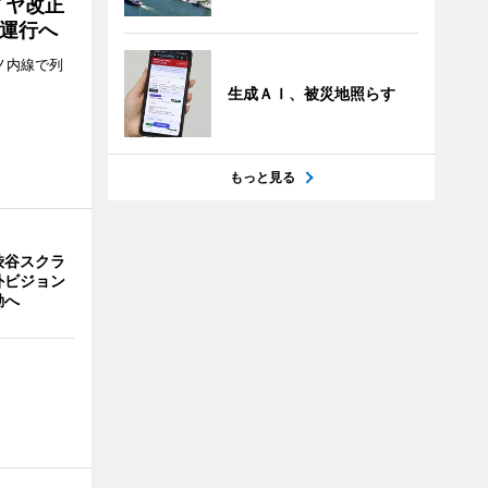
イヤ改正
運行へ
ノ内線で列
生成ＡＩ、被災地照らす
もっと見る
渋谷スクラ
外ビジョン
動へ