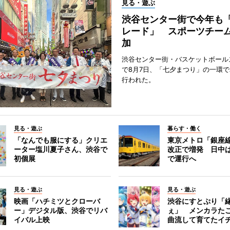
見る・遊ぶ
渋谷センター街で今年も
レード」 スポーツチー
加
渋谷センター街・バスケットボール
で8月7日、「七夕まつり」の一環
行われた。
見る・遊ぶ
暮らす・働く
「なんでも服にする」クリエ
東京メトロ「銀座
ーター塩川夏子さん、渋谷で
改正で増発 日中
初個展
で運行へ
見る・遊ぶ
見る・遊ぶ
映画「ハチミツとクローバ
渋谷にすとぷり「
ー」デジタル版、渋谷でリバ
ぇ」 メンカラた
イバル上映
曲流して育てたイ