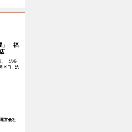
屋」 福
店
店」（渋谷
7月19日、渋
」 運営会社