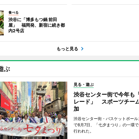
食べる
渋谷に「博多もつ鍋 前田
屋」 福岡発、新宿に続き都
内2号店
もっと見る
遊ぶ
見る・遊ぶ
渋谷センター街で今年も
レード」 スポーツチー
加
渋谷センター街・バスケットボール
で8月7日、「七夕まつり」の一環
行われた。