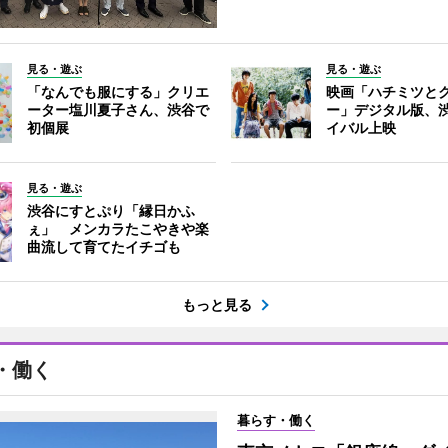
見る・遊ぶ
見る・遊ぶ
「なんでも服にする」クリエ
映画「ハチミツと
ーター塩川夏子さん、渋谷で
ー」デジタル版、
初個展
イバル上映
見る・遊ぶ
渋谷にすとぷり「縁日かふ
ぇ」 メンカラたこやきや楽
曲流して育てたイチゴも
もっと見る
・働く
暮らす・働く