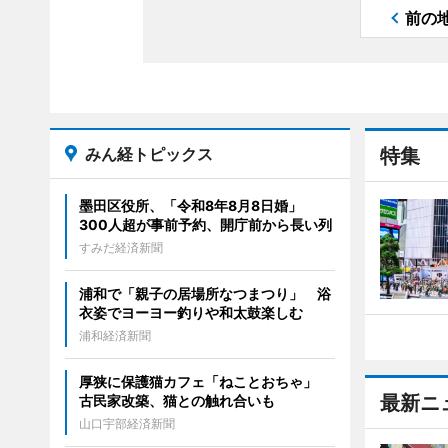
前の
みん経トピックス
特集
墨田区役所、「令和8年8月8日婚」
300人超が事前予約、開庁前から長い列
すみだ経済新聞
浦和で「親子の居場所なつまつり」 浴
衣姿でヨーヨー釣りや和太鼓楽しむ
浦和経済新聞
厚狭に保護猫カフェ「ねことおちゃ」
最新ニ
古民家改築、猫との触れ合いも
山口宇部経済新聞