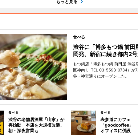
もっと見る
食べる
渋谷に「博多もつ鍋 前田
岡発、新宿に続き都内2号
もつ鍋店「博多もつ鍋 前田屋 渋谷
区神南1、TEL 03-5593-0734）が
谷・神宮通りにオープンした。
食べる
食べる
渋谷の老舗居酒屋「山家」が
表参道にカフェ
再始動 本店を大規模改装、
「goodcoffee
朝・深夜営業も
オフィスに併設