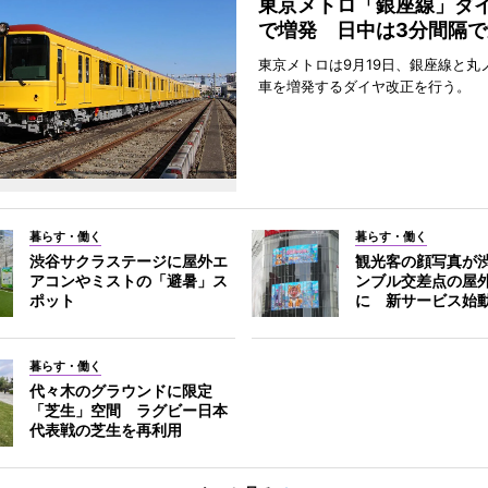
東京メトロ「銀座線」ダ
で増発 日中は3分間隔で
東京メトロは9月19日、銀座線と丸
車を増発するダイヤ改正を行う。
暮らす・働く
暮らす・働く
渋谷サクラステージに屋外エ
観光客の顔写真が
アコンやミストの「避暑」ス
ンブル交差点の屋
ポット
に 新サービス始
暮らす・働く
代々木のグラウンドに限定
「芝生」空間 ラグビー日本
代表戦の芝生を再利用