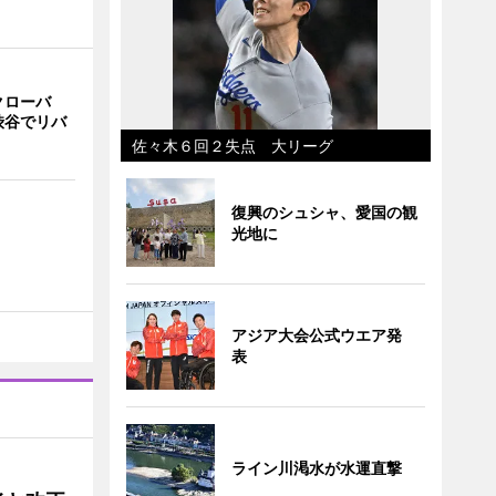
クローバ
渋谷でリバ
佐々木６回２失点 大リーグ
復興のシュシャ、愛国の観
光地に
アジア大会公式ウエア発
表
ライン川渇水が水運直撃