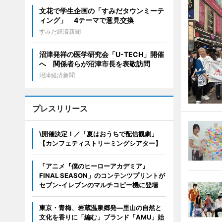
文花で学生企画の「すみだタウンミーテ
ィング」 4テーマで意見交換
すみだ経済新聞
沼津発祥の医学研究会「U-TECH」開催
へ 関係者らが沼津市長を表敬訪問
沼津経済新聞
プレスリリース
\開催決定！／「夏はおうちで配信観劇」
【カンフェティストリーミングシアター】
「アニメ『僕のヒーローアカデミア』
FINAL SEASON」のコンテンツプリントが
セブン‐イレブンのマルチコピー機に登場
東京・青梅、岩蔵温泉郷発―里山の自然と
文化を香りに「編む」ブランド「AMU」始