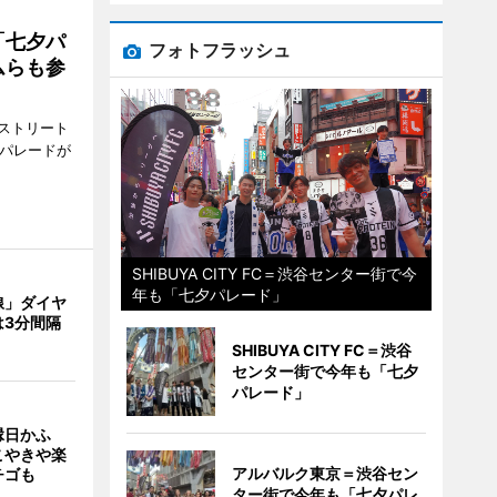
「七夕パ
フォトフラッシュ
ムらも参
ストリート
でパレードが
SHIBUYA CITY FC＝渋谷センター街で今
年も「七夕パレード」
線」ダイヤ
は3分間隔
SHIBUYA CITY FC＝渋谷
センター街で今年も「七夕
パレード」
縁日かふ
こやきや楽
アルバルク東京＝渋谷セン
チゴも
ター街で今年も「七夕パレ