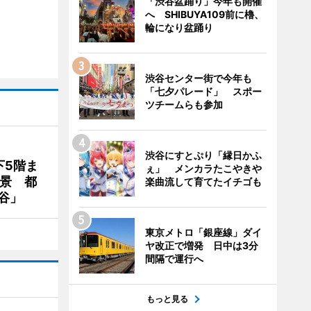
「渋谷盆踊り」今年も開催
へ SHIBUYA109前に櫓、
輪になり盆踊り
渋谷センター街で今年も
「七夕パレード」 スポー
ツチームらも参加
渋谷にすとぷり「縁日かふ
下5階ま
ぇ」 メンカラたこやきや
夜景 都
楽曲流して育てたイチゴも
谷」
東京メトロ「銀座線」ダイ
ヤ改正で増発 日中は3分
間隔で運行へ
もっと見る