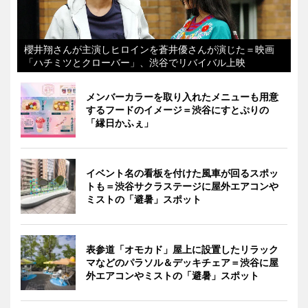
櫻井翔さんが主演しヒロインを蒼井優さんが演じた＝映画
「ハチミツとクローバー」、渋谷でリバイバル上映
メンバーカラーを取り入れたメニューも用意
するフードのイメージ＝渋谷にすとぷりの
「縁日かふぇ」
イベント名の看板を付けた風車が回るスポッ
トも＝渋谷サクラステージに屋外エアコンや
ミストの「避暑」スポット
表参道「オモカド」屋上に設置したリラック
マなどのパラソル＆デッキチェア＝渋谷に屋
外エアコンやミストの「避暑」スポット