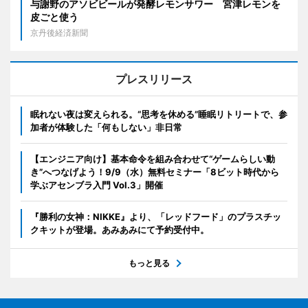
与謝野のアソビビールが発酵レモンサワー 宮津レモンを
皮ごと使う
京丹後経済新聞
プレスリリース
眠れない夜は変えられる。“思考を休める”睡眠リトリートで、参
加者が体験した「何もしない」非日常
【エンジニア向け】基本命令を組み合わせて“ゲームらしい動
き”へつなげよう！9/9（水）無料セミナー「8ビット時代から
学ぶアセンブラ入門 Vol.3」開催
『勝利の女神：NIKKE』より、「レッドフード」のプラスチッ
クキットが登場。あみあみにて予約受付中。
もっと見る