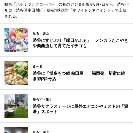
映画「ハチミツとクローバー」の初のデジタル版が8月7日から、渋谷パ
ルコ（渋谷区宇田川町）8階の映画館「ホワイトシネクイント」で上映
される。
見る・遊ぶ
渋谷にすとぷり「縁日かふぇ」 メンカラたこやき
や楽曲流して育てたイチゴも
食べる
渋谷に「博多もつ鍋 前田屋」 福岡発、新宿に続
き都内2号店
暮らす・働く
渋谷サクラステージに屋外エアコンやミストの「避
暑」スポット
見る・遊ぶ