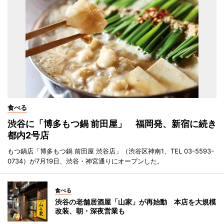
食べる
渋谷に「博多もつ鍋 前田屋」 福岡発、新宿に続き
都内2号店
もつ鍋店「博多もつ鍋 前田屋 渋谷店」（渋谷区神南1、TEL 03-5593-
0734）が7月19日、渋谷・神宮通りにオープンした。
食べる
渋谷の老舗居酒屋「山家」が再始動 本店を大規模
改装、朝・深夜営業も