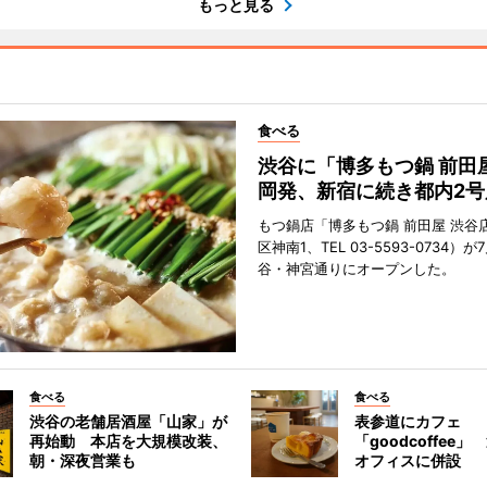
もっと見る
食べる
渋谷に「博多もつ鍋 前田
岡発、新宿に続き都内2号
もつ鍋店「博多もつ鍋 前田屋 渋谷
区神南1、TEL 03-5593-0734）が
谷・神宮通りにオープンした。
食べる
食べる
渋谷の老舗居酒屋「山家」が
表参道にカフェ
再始動 本店を大規模改装、
「goodcoffee
朝・深夜営業も
オフィスに併設