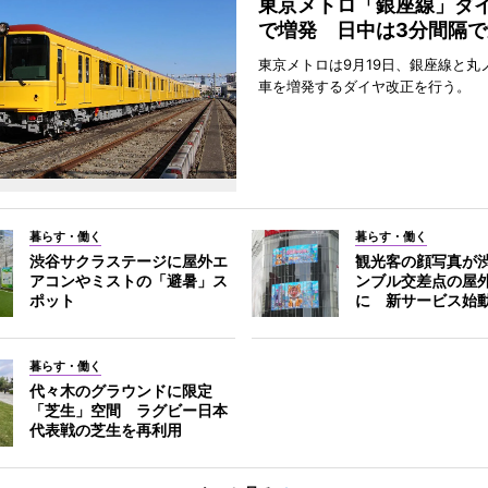
東京メトロ「銀座線」ダ
で増発 日中は3分間隔で
東京メトロは9月19日、銀座線と丸
車を増発するダイヤ改正を行う。
暮らす・働く
暮らす・働く
渋谷サクラステージに屋外エ
観光客の顔写真が
アコンやミストの「避暑」ス
ンブル交差点の屋
ポット
に 新サービス始
暮らす・働く
代々木のグラウンドに限定
「芝生」空間 ラグビー日本
代表戦の芝生を再利用