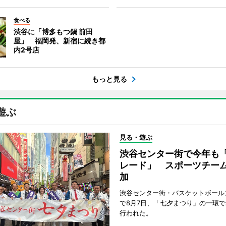
食べる
渋谷に「博多もつ鍋 前田
屋」 福岡発、新宿に続き都
内2号店
もっと見る
遊ぶ
見る・遊ぶ
渋谷センター街で今年も
レード」 スポーツチー
加
渋谷センター街・バスケットボール
で8月7日、「七夕まつり」の一環
行われた。