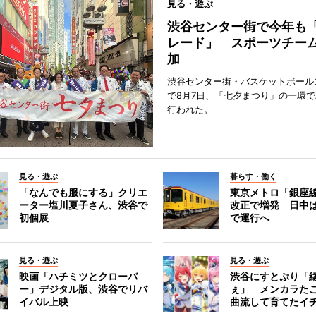
見る・遊ぶ
渋谷センター街で今年も
レード」 スポーツチー
加
渋谷センター街・バスケットボール
で8月7日、「七夕まつり」の一環
行われた。
見る・遊ぶ
暮らす・働く
「なんでも服にする」クリエ
東京メトロ「銀座
ーター塩川夏子さん、渋谷で
改正で増発 日中
初個展
で運行へ
見る・遊ぶ
見る・遊ぶ
映画「ハチミツとクローバ
渋谷にすとぷり「
ー」デジタル版、渋谷でリバ
ぇ」 メンカラた
イバル上映
曲流して育てたイ