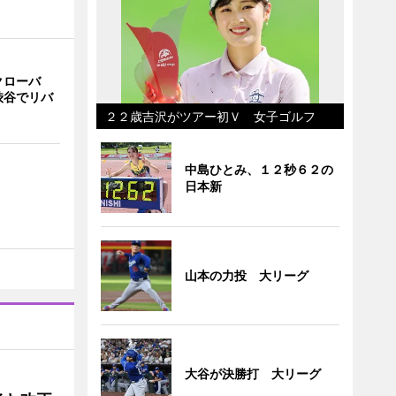
クローバ
渋谷でリバ
２２歳吉沢がツアー初Ｖ 女子ゴルフ
中島ひとみ、１２秒６２の
日本新
山本の力投 大リーグ
大谷が決勝打 大リーグ