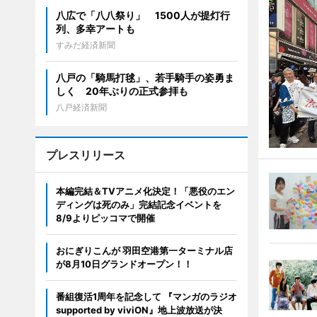
八広で「八八祭り」 1500人が提灯行
列、多幸アートも
すみだ経済新聞
八戸の「騎馬打毬」、若手騎手の姿勇ま
しく 20年ぶりの正式参拝も
八戸経済新聞
プレスリリース
本編完結＆TVアニメ化決定！「悪役のエン
ディングは死のみ」完結記念イベントを
8/9よりピッコマで開催
おにぎりこんが 羽田空港第一ターミナル店
が8月10日グランドオープン！！
番組復活1周年を記念して 『マンガのラジオ
supported by viviON』地上波放送が決