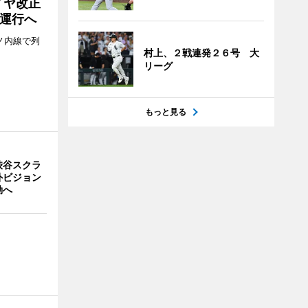
イヤ改正
運行へ
ノ内線で列
村上、２戦連発２６号 大
リーグ
もっと見る
渋谷スクラ
外ビジョン
動へ