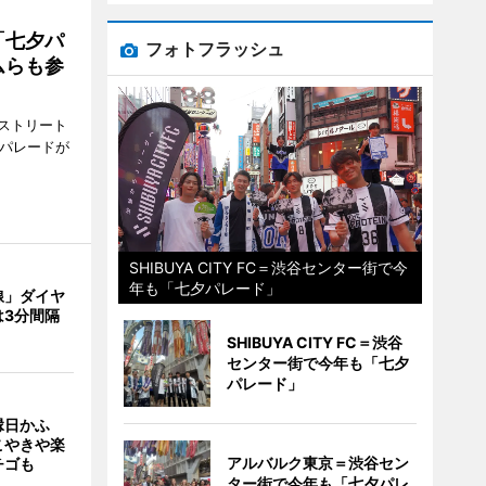
「七夕パ
フォトフラッシュ
ムらも参
ストリート
でパレードが
SHIBUYA CITY FC＝渋谷センター街で今
年も「七夕パレード」
線」ダイヤ
は3分間隔
SHIBUYA CITY FC＝渋谷
センター街で今年も「七夕
パレード」
縁日かふ
こやきや楽
アルバルク東京＝渋谷セン
チゴも
ター街で今年も「七夕パレ