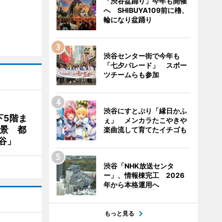
「渋谷盆踊り」今年も開催
へ SHIBUYA109前に櫓、
輪になり盆踊り
渋谷センター街で今年も
「七夕パレード」 スポー
ツチームらも参加
渋谷にすとぷり「縁日かふ
下5階ま
ぇ」 メンカラたこやきや
夜景 都
楽曲流して育てたイチゴも
谷」
渋谷「NHK放送センタ
ー」、情報棟完工 2026
年から本格運用へ
もっと見る