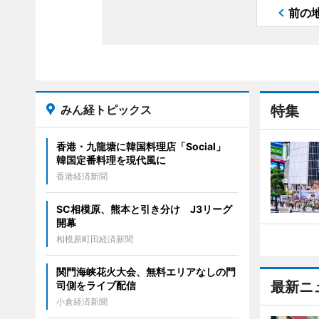
前の
みん経トピックス
特集
香港・九龍塘に韓国料理店「Social」
韓国定番料理を現代風に
香港経済新聞
SC相模原、熊本と引き分け J3リーグ
開幕
相模原町田経済新聞
関門海峡花火大会、無料エリアなしの門
最新ニ
司側をライブ配信
小倉経済新聞