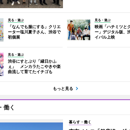
見る・遊ぶ
見る・遊ぶ
「なんでも服にする」クリエ
映画「ハチミツと
ーター塩川夏子さん、渋谷で
ー」デジタル版、
初個展
イバル上映
見る・遊ぶ
渋谷にすとぷり「縁日かふ
ぇ」 メンカラたこやきや楽
曲流して育てたイチゴも
もっと見る
・働く
暮らす・働く