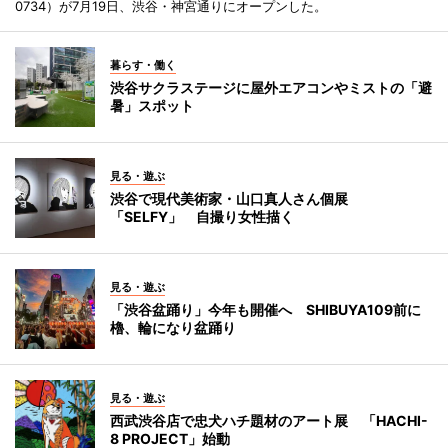
0734）が7月19日、渋谷・神宮通りにオープンした。
暮らす・働く
渋谷サクラステージに屋外エアコンやミストの「避
暑」スポット
見る・遊ぶ
渋谷で現代美術家・山口真人さん個展
「SELFY」 自撮り女性描く
見る・遊ぶ
「渋谷盆踊り」今年も開催へ SHIBUYA109前に
櫓、輪になり盆踊り
見る・遊ぶ
西武渋谷店で忠犬ハチ題材のアート展 「HACHI-
8 PROJECT」始動