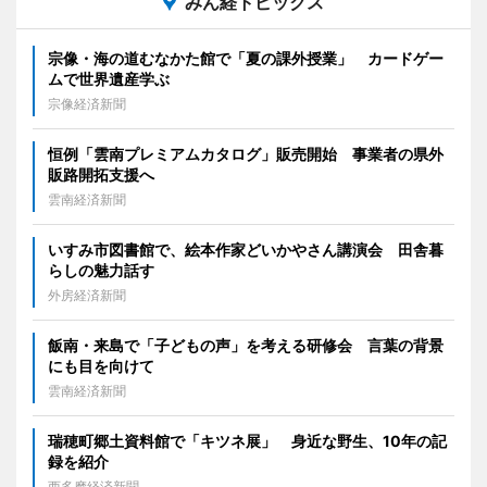
みん経トピックス
宗像・海の道むなかた館で「夏の課外授業」 カードゲー
ムで世界遺産学ぶ
宗像経済新聞
恒例「雲南プレミアムカタログ」販売開始 事業者の県外
販路開拓支援へ
雲南経済新聞
いすみ市図書館で、絵本作家どいかやさん講演会 田舎暮
らしの魅力話す
外房経済新聞
飯南・来島で「子どもの声」を考える研修会 言葉の背景
にも目を向けて
雲南経済新聞
瑞穂町郷土資料館で「キツネ展」 身近な野生、10年の記
録を紹介
西多摩経済新聞