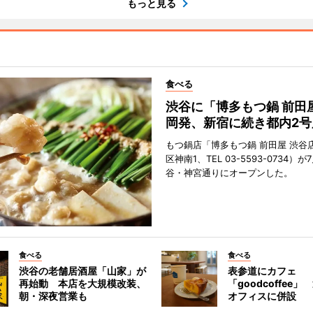
もっと見る
食べる
渋谷に「博多もつ鍋 前田
岡発、新宿に続き都内2号
もつ鍋店「博多もつ鍋 前田屋 渋谷
区神南1、TEL 03-5593-0734）が
谷・神宮通りにオープンした。
食べる
食べる
渋谷の老舗居酒屋「山家」が
表参道にカフェ
再始動 本店を大規模改装、
「goodcoffee
朝・深夜営業も
オフィスに併設