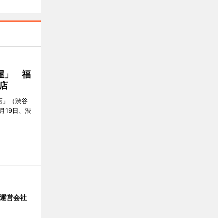
屋」 福
店
店」（渋谷
7月19日、渋
」 運営会社