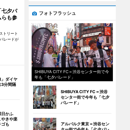
「七夕パ
フォトフラッシュ
ムらも参
ストリート
でパレードが
SHIBUYA CITY FC＝渋谷センター街で今
年も「七夕パレード」
線」ダイヤ
は3分間隔
SHIBUYA CITY FC＝渋谷
センター街で今年も「七夕
パレード」
縁日かふ
こやきや楽
アルバルク東京＝渋谷セン
チゴも
ター街で今年も「七夕パレ