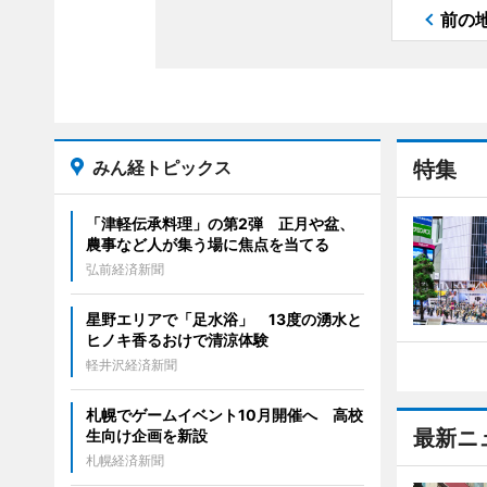
前の
みん経トピックス
特集
「津軽伝承料理」の第2弾 正月や盆、
農事など人が集う場に焦点を当てる
弘前経済新聞
星野エリアで「足水浴」 13度の湧水と
ヒノキ香るおけで清涼体験
軽井沢経済新聞
札幌でゲームイベント10月開催へ 高校
最新ニ
生向け企画を新設
札幌経済新聞