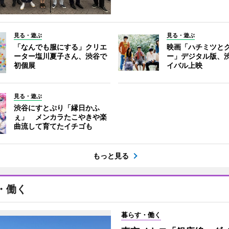
見る・遊ぶ
見る・遊ぶ
「なんでも服にする」クリエ
映画「ハチミツと
ーター塩川夏子さん、渋谷で
ー」デジタル版、
初個展
イバル上映
見る・遊ぶ
渋谷にすとぷり「縁日かふ
ぇ」 メンカラたこやきや楽
曲流して育てたイチゴも
もっと見る
・働く
暮らす・働く