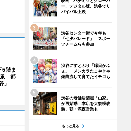
映画「ハチミツとクローバ
ー」デジタル版、渋谷でリ
バイバル上映
渋谷センター街で今年も
「七夕パレード」 スポー
ツチームらも参加
渋谷にすとぷり「縁日かふ
下5階ま
ぇ」 メンカラたこやきや
夜景 都
楽曲流して育てたイチゴも
谷」
渋谷の老舗居酒屋「山家」
が再始動 本店を大規模改
装、朝・深夜営業も
もっと見る