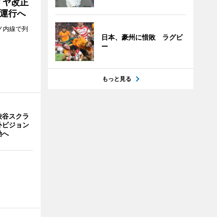
イヤ改正
運行へ
ノ内線で列
日本、豪州に惜敗 ラグビ
ー
もっと見る
渋谷スクラ
外ビジョン
動へ