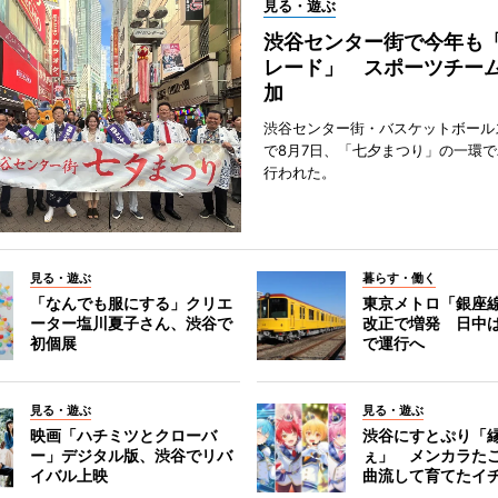
見る・遊ぶ
渋谷センター街で今年も
レード」 スポーツチー
加
渋谷センター街・バスケットボール
で8月7日、「七夕まつり」の一環
行われた。
見る・遊ぶ
暮らす・働く
「なんでも服にする」クリエ
東京メトロ「銀座
ーター塩川夏子さん、渋谷で
改正で増発 日中
初個展
で運行へ
見る・遊ぶ
見る・遊ぶ
映画「ハチミツとクローバ
渋谷にすとぷり「
ー」デジタル版、渋谷でリバ
ぇ」 メンカラた
イバル上映
曲流して育てたイ