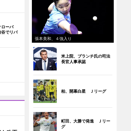
クローバ
渋谷でリバ
張本美和、４強入り
米上院、ブランチ氏の司法
長官人事承認
柏、開幕白星 Ｊリーグ
町田、大勝で発進 Ｊリー
グ