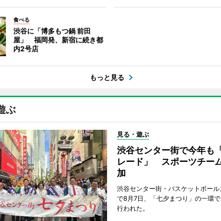
食べる
渋谷に「博多もつ鍋 前田
屋」 福岡発、新宿に続き都
内2号店
もっと見る
遊ぶ
見る・遊ぶ
渋谷センター街で今年も
レード」 スポーツチー
加
渋谷センター街・バスケットボール
で8月7日、「七夕まつり」の一環
行われた。