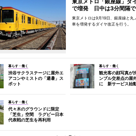
東京メトロ「銀座線」ダ
で増発 日中は3分間隔で
東京メトロは9月19日、銀座線と丸
車を増発するダイヤ改正を行う。
暮らす・働く
暮らす・働く
渋谷サクラステージに屋外エ
観光客の顔写真が
アコンやミストの「避暑」ス
ンブル交差点の屋
ポット
に 新サービス始
暮らす・働く
代々木のグラウンドに限定
「芝生」空間 ラグビー日本
代表戦の芝生を再利用