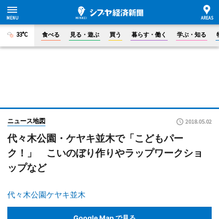
33°C
食べる
見る・遊ぶ
買う
暮らす・働く
学ぶ・知る
ニュース地図
2018.05.02
代々木公園・ケヤキ並木で「こどもパー
ク！」 こいのぼり作りやラップワークショ
ップなど
代々木公園ケヤキ並木
Google Map で見る