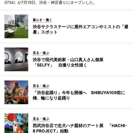
0734）が7月19日、渋谷・神宮通りにオープンした。
暮らす・働く
渋谷サクラステージに屋外エアコンやミストの「避
暑」スポット
見る・遊ぶ
渋谷で現代美術家・山口真人さん個展
「SELFY」 自撮り女性描く
見る・遊ぶ
「渋谷盆踊り」今年も開催へ SHIBUYA109前に
櫓、輪になり盆踊り
見る・遊ぶ
西武渋谷店で忠犬ハチ題材のアート展 「HACHI-
8 PROJECT」始動