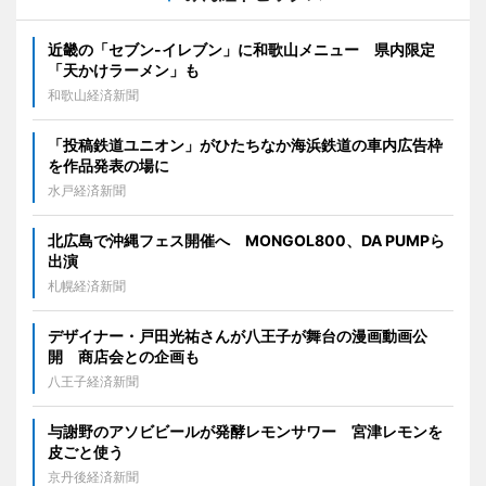
近畿の「セブン-イレブン」に和歌山メニュー 県内限定
「天かけラーメン」も
和歌山経済新聞
「投稿鉄道ユニオン」がひたちなか海浜鉄道の車内広告枠
を作品発表の場に
水戸経済新聞
北広島で沖縄フェス開催へ MONGOL800、DA PUMPら
出演
札幌経済新聞
デザイナー・戸田光祐さんが八王子が舞台の漫画動画公
開 商店会との企画も
八王子経済新聞
与謝野のアソビビールが発酵レモンサワー 宮津レモンを
皮ごと使う
京丹後経済新聞