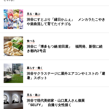
見る・遊ぶ
渋谷にすとぷり「縁日かふぇ」 メンカラたこやき
や楽曲流して育てたイチゴも
食べる
渋谷に「博多もつ鍋 前田屋」 福岡発、新宿に続
き都内2号店
暮らす・働く
渋谷サクラステージに屋外エアコンやミストの「避
暑」スポット
見る・遊ぶ
渋谷で現代美術家・山口真人さん個展
「SELFY」 自撮り女性描く