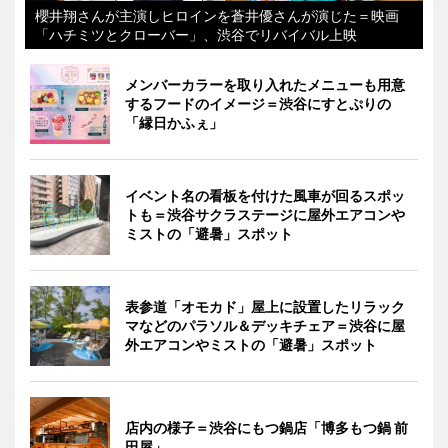
櫻井翔さんが主演しヒロインを蒼井優さんが演じた＝映画
「ハチミツとクローバー」、渋谷でリバイバル上映
メンバーカラーを取り入れたメニューも用意
するフードのイメージ＝渋谷にすとぷりの
「縁日かふぇ」
イベント名の看板を付けた風車が回るスポッ
トも＝渋谷サクラステージに屋外エアコンや
ミストの「避暑」スポット
表参道「オモカド」屋上に設置したリラック
マなどのパラソル＆デッキチェア＝渋谷に屋
外エアコンやミストの「避暑」スポット
店内の様子＝渋谷にもつ鍋店「博多もつ鍋 前
田屋」