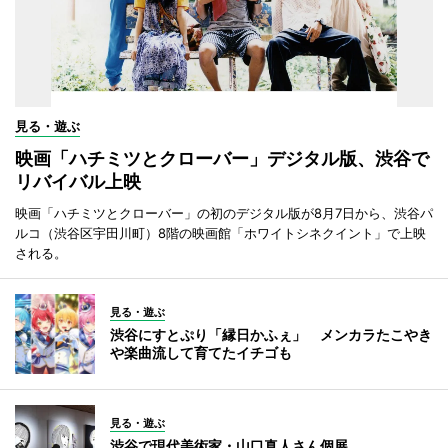
見る・遊ぶ
映画「ハチミツとクローバー」デジタル版、渋谷で
リバイバル上映
映画「ハチミツとクローバー」の初のデジタル版が8月7日から、渋谷パ
ルコ（渋谷区宇田川町）8階の映画館「ホワイトシネクイント」で上映
される。
見る・遊ぶ
渋谷にすとぷり「縁日かふぇ」 メンカラたこやき
や楽曲流して育てたイチゴも
見る・遊ぶ
渋谷で現代美術家・山口真人さん個展