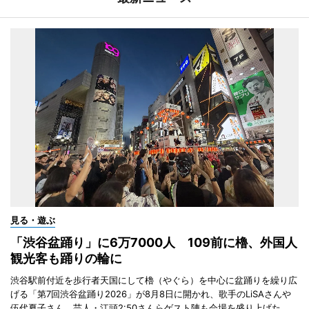
見る・遊ぶ
「渋谷盆踊り」に6万7000人 109前に櫓、外国人
観光客も踊りの輪に
渋谷駅前付近を歩行者天国にして櫓（やぐら）を中心に盆踊りを繰り広
げる「第7回渋谷盆踊り2026」が8月8日に開かれ、歌手のLiSAさんや
伍代夏子さん、芸人・江頭2:50さんらゲスト陣も会場を盛り上げた。