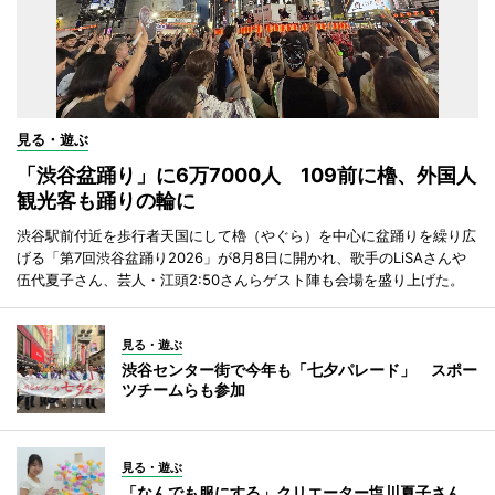
見る・遊ぶ
「渋谷盆踊り」に6万7000人 109前に櫓、外国人
観光客も踊りの輪に
渋谷駅前付近を歩行者天国にして櫓（やぐら）を中心に盆踊りを繰り広
げる「第7回渋谷盆踊り2026」が8月8日に開かれ、歌手のLiSAさんや
伍代夏子さん、芸人・江頭2:50さんらゲスト陣も会場を盛り上げた。
見る・遊ぶ
渋谷センター街で今年も「七夕パレード」 スポー
ツチームらも参加
見る・遊ぶ
「なんでも服にする」クリエーター塩川夏子さん、