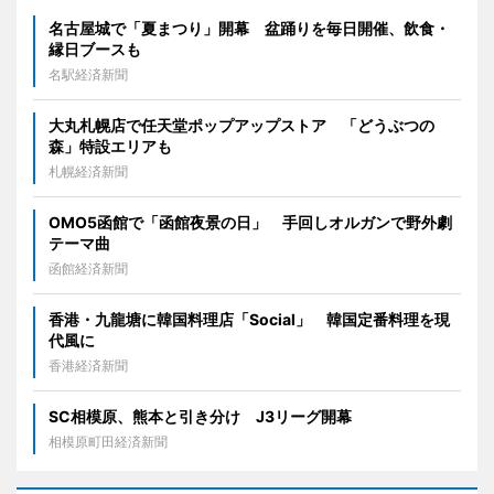
名古屋城で「夏まつり」開幕 盆踊りを毎日開催、飲食・
縁日ブースも
名駅経済新聞
大丸札幌店で任天堂ポップアップストア 「どうぶつの
森」特設エリアも
札幌経済新聞
OMO5函館で「函館夜景の日」 手回しオルガンで野外劇
テーマ曲
函館経済新聞
香港・九龍塘に韓国料理店「Social」 韓国定番料理を現
代風に
香港経済新聞
SC相模原、熊本と引き分け J3リーグ開幕
相模原町田経済新聞