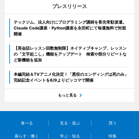
プレスリリース
テックジム、法人向けにプログラミング講師を客先常駐派遣。
Claude Code講座・Python講座を永田町にて毎週無料で対面
開催
【英会話レッスン回数無制限】ネイティブキャンプ、レッスン
の「文字起こし」機能をアップデート 検索や部分リピートな
ど新機能を追加
本編完結＆TVアニメ化決定！「悪役のエンディングは死のみ」
完結記念イベントを8/9よりピッコマで開催
もっと見る
食べる
見る・遊ぶ
買う
暮らす・働く
学ぶ・知る
特集