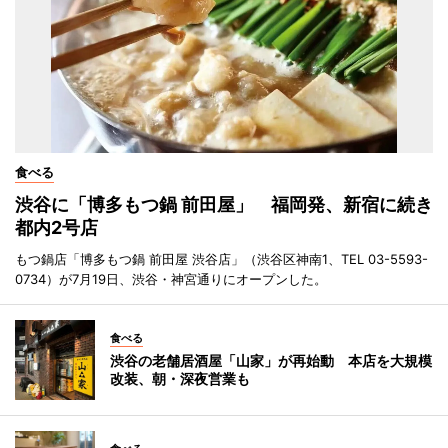
食べる
渋谷に「博多もつ鍋 前田屋」 福岡発、新宿に続き
都内2号店
もつ鍋店「博多もつ鍋 前田屋 渋谷店」（渋谷区神南1、TEL 03-5593-
0734）が7月19日、渋谷・神宮通りにオープンした。
食べる
渋谷の老舗居酒屋「山家」が再始動 本店を大規模
改装、朝・深夜営業も