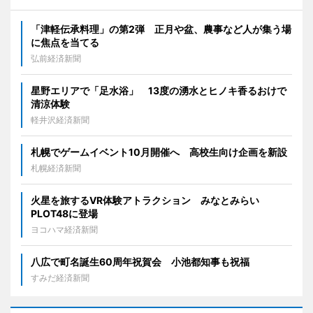
「津軽伝承料理」の第2弾 正月や盆、農事など人が集う場
に焦点を当てる
弘前経済新聞
星野エリアで「足水浴」 13度の湧水とヒノキ香るおけで
清涼体験
軽井沢経済新聞
札幌でゲームイベント10月開催へ 高校生向け企画を新設
札幌経済新聞
火星を旅するVR体験アトラクション みなとみらい
PLOT48に登場
ヨコハマ経済新聞
八広で町名誕生60周年祝賀会 小池都知事も祝福
すみだ経済新聞