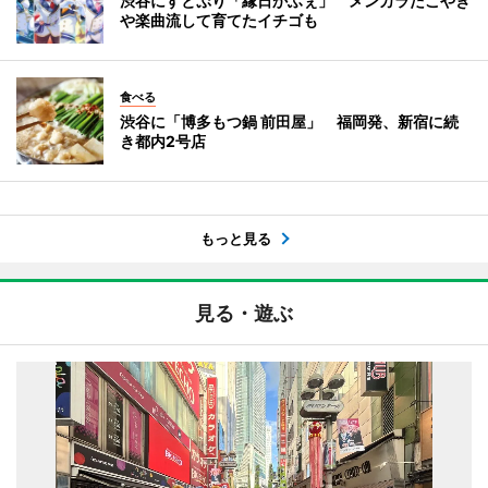
渋谷にすとぷり「縁日かふぇ」 メンカラたこやき
や楽曲流して育てたイチゴも
食べる
渋谷に「博多もつ鍋 前田屋」 福岡発、新宿に続
き都内2号店
もっと見る
見る・遊ぶ