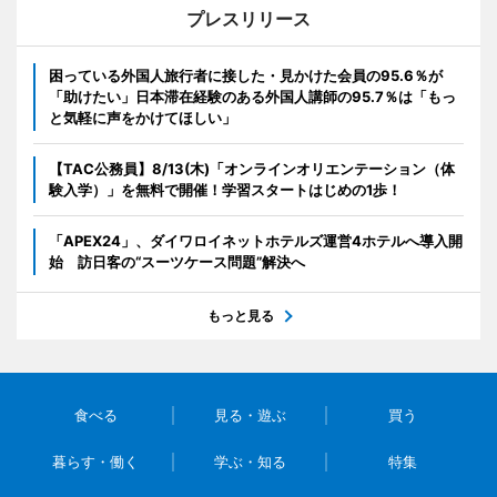
プレスリリース
困っている外国人旅行者に接した・見かけた会員の95.6％が
「助けたい」日本滞在経験のある外国人講師の95.7％は「もっ
と気軽に声をかけてほしい」
【TAC公務員】8/13(木)「オンラインオリエンテーション（体
験入学）」を無料で開催！学習スタートはじめの1歩！
「APEX24」、ダイワロイネットホテルズ運営4ホテルへ導入開
始 訪日客の“スーツケース問題”解決へ
もっと見る
食べる
見る・遊ぶ
買う
暮らす・働く
学ぶ・知る
特集