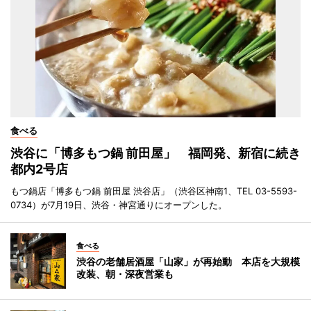
食べる
渋谷に「博多もつ鍋 前田屋」 福岡発、新宿に続き
都内2号店
もつ鍋店「博多もつ鍋 前田屋 渋谷店」（渋谷区神南1、TEL 03-5593-
0734）が7月19日、渋谷・神宮通りにオープンした。
食べる
渋谷の老舗居酒屋「山家」が再始動 本店を大規模
改装、朝・深夜営業も