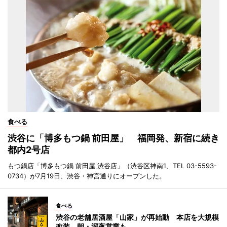
食べる
渋谷に「博多もつ鍋 前田屋」 福岡発、新宿に続き
都内2号店
もつ鍋店「博多もつ鍋 前田屋 渋谷店」（渋谷区神南1、TEL 03-5593-
0734）が7月19日、渋谷・神宮通りにオープンした。
食べる
渋谷の老舗居酒屋「山家」が再始動 本店を大規模
改装、朝・深夜営業も