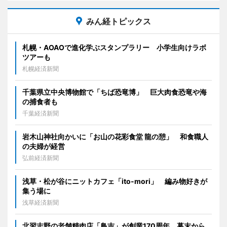
みん経トピックス
札幌・AOAOで進化学ぶスタンプラリー 小学生向けラボ
ツアーも
札幌経済新聞
千葉県立中央博物館で「ちば恐竜博」 巨大肉食恐竜や海
の捕食者も
千葉経済新聞
岩木山神社向かいに「お山の花彩食堂 龍の憩」 和食職人
の夫婦が経営
弘前経済新聞
浅草・松が谷にニットカフェ「ito-mori」 編み物好きが
集う場に
浅草経済新聞
北習志野の老舗精肉店「鳥吉」が創業170周年 幕末から