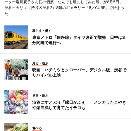
ーター塩川夏子さん初の個展「なんでも服にしてみた展」が8月5日、
渋谷ヒカリエ（渋谷区渋谷2）8階のギャラリー「8／CUBE」で始まっ
た。
暮らす・働く
東京メトロ「銀座線」ダイヤ改正で増発 日中は3
分間隔で運行へ
見る・遊ぶ
映画「ハチミツとクローバー」デジタル版、渋谷で
リバイバル上映
見る・遊ぶ
渋谷にすとぷり「縁日かふぇ」 メンカラたこやき
や楽曲流して育てたイチゴも
食べる