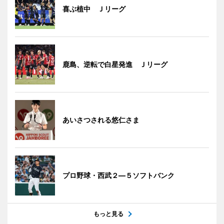
喜ぶ植中 Ｊリーグ
鹿島、逆転で白星発進 Ｊリーグ
あいさつされる悠仁さま
プロ野球・西武２―５ソフトバンク
もっと見る