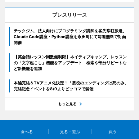
プレスリリース
テックジム、法人向けにプログラミング講師を客先常駐派遣。
Claude Code講座・Python講座を永田町にて毎週無料で対面
開催
【英会話レッスン回数無制限】ネイティブキャンプ、レッスン
の「文字起こし」機能をアップデート 検索や部分リピートな
ど新機能を追加
本編完結＆TVアニメ化決定！「悪役のエンディングは死のみ」
完結記念イベントを8/9よりピッコマで開催
もっと見る
食べる
見る・遊ぶ
買う