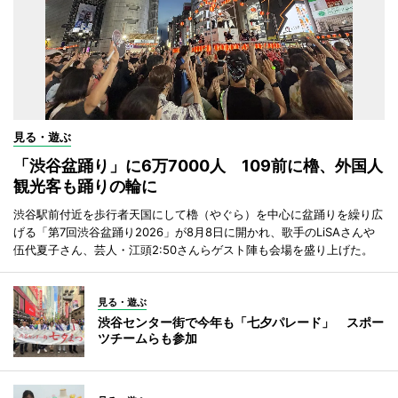
見る・遊ぶ
「渋谷盆踊り」に6万7000人 109前に櫓、外国人
観光客も踊りの輪に
渋谷駅前付近を歩行者天国にして櫓（やぐら）を中心に盆踊りを繰り広
げる「第7回渋谷盆踊り2026」が8月8日に開かれ、歌手のLiSAさんや
伍代夏子さん、芸人・江頭2:50さんらゲスト陣も会場を盛り上げた。
見る・遊ぶ
渋谷センター街で今年も「七夕パレード」 スポー
ツチームらも参加