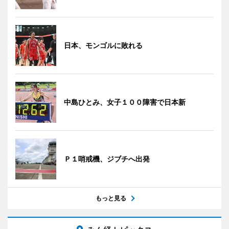
日本、モンゴルに敗れる
中島ひとみ、女子１００障害で日本新
Ｐ１哨戒機、ジブチへ出発
もっと見る