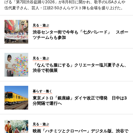
げる「第7回渋谷盆踊り2026」が8月8日に開かれ、歌手のLiSAさんや
伍代夏子さん、芸人・江頭2:50さんらゲスト陣も会場を盛り上げた。
見る・遊ぶ
渋谷センター街で今年も「七夕パレード」 スポー
ツチームらも参加
見る・遊ぶ
「なんでも服にする」クリエーター塩川夏子さん、
渋谷で初個展
暮らす・働く
東京メトロ「銀座線」ダイヤ改正で増発 日中は3
分間隔で運行へ
見る・遊ぶ
映画「ハチミツとクローバー」デジタル版、渋谷で