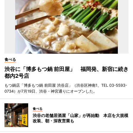
食べる
渋谷に「博多もつ鍋 前田屋」 福岡発、新宿に続き
都内2号店
もつ鍋店「博多もつ鍋 前田屋 渋谷店」（渋谷区神南1、TEL 03-5593-
0734）が7月19日、渋谷・神宮通りにオープンした。
食べる
渋谷の老舗居酒屋「山家」が再始動 本店を大規模
改装、朝・深夜営業も