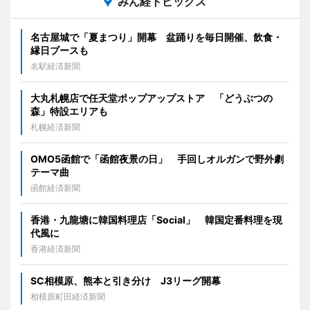
みん経トピックス
名古屋城で「夏まつり」開幕 盆踊りを毎日開催、飲食・
縁日ブースも
名駅経済新聞
大丸札幌店で任天堂ポップアップストア 「どうぶつの
森」特設エリアも
札幌経済新聞
OMO5函館で「函館夜景の日」 手回しオルガンで野外劇
テーマ曲
函館経済新聞
香港・九龍塘に韓国料理店「Social」 韓国定番料理を現
代風に
香港経済新聞
SC相模原、熊本と引き分け J3リーグ開幕
相模原町田経済新聞