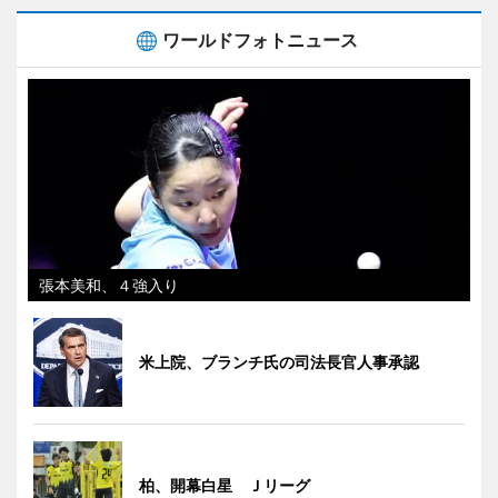
ワールドフォトニュース
張本美和、４強入り
米上院、ブランチ氏の司法長官人事承認
柏、開幕白星 Ｊリーグ