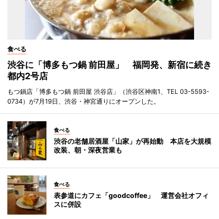
食べる
渋谷に「博多もつ鍋 前田屋」 福岡発、新宿に続き
都内2号店
もつ鍋店「博多もつ鍋 前田屋 渋谷店」（渋谷区神南1、TEL 03-5593-
0734）が7月19日、渋谷・神宮通りにオープンした。
食べる
渋谷の老舗居酒屋「山家」が再始動 本店を大規模
改装、朝・深夜営業も
食べる
表参道にカフェ「goodcoffee」 運営会社オフィ
スに併設