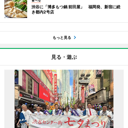
食べる
渋谷に「博多もつ鍋 前田屋」 福岡発、新宿に続
き都内2号店
もっと見る
見る・遊ぶ