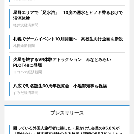
星野エリアで「足水浴」 13度の湧水とヒノキ香るおけで
清涼体験
軽井沢経済新聞
札幌でゲームイベント10月開催へ 高校生向け企画を新設
札幌経済新聞
火星を旅するVR体験アトラクション みなとみらい
PLOT48に登場
ヨコハマ経済新聞
八広で町名誕生60周年祝賀会 小池都知事も祝福
すみだ経済新聞
プレスリリース
困っている外国人旅行者に接した・見かけた会員の95.6％が
「助けたい」日本滞在経験のある外国人講師の95.7％は「もっ