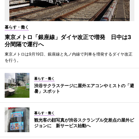
暮らす・働く
東京メトロ「銀座線」ダイヤ改正で増発 日中は3
分間隔で運行へ
東京メトロは9月19日、銀座線と丸ノ内線で列車を増発するダイヤ改正
を行う。
暮らす・働く
渋谷サクラステージに屋外エアコンやミストの「避
暑」スポット
暮らす・働く
観光客の顔写真が渋谷スクランブル交差点の屋外ビ
ジョンに 新サービス始動へ