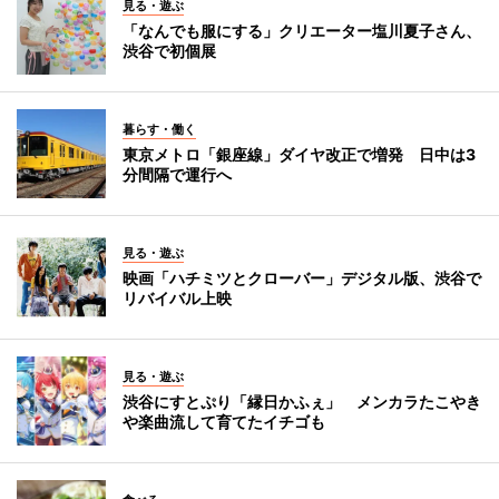
見る・遊ぶ
「なんでも服にする」クリエーター塩川夏子さん、
渋谷で初個展
暮らす・働く
東京メトロ「銀座線」ダイヤ改正で増発 日中は3
分間隔で運行へ
見る・遊ぶ
映画「ハチミツとクローバー」デジタル版、渋谷で
リバイバル上映
見る・遊ぶ
渋谷にすとぷり「縁日かふぇ」 メンカラたこやき
や楽曲流して育てたイチゴも