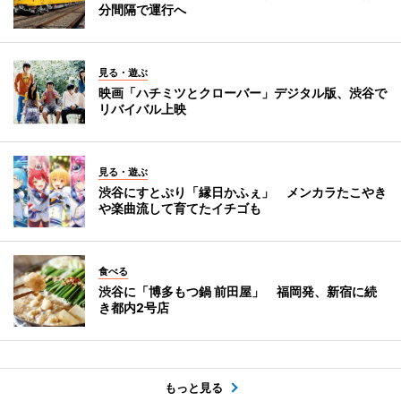
分間隔で運行へ
見る・遊ぶ
映画「ハチミツとクローバー」デジタル版、渋谷で
リバイバル上映
見る・遊ぶ
渋谷にすとぷり「縁日かふぇ」 メンカラたこやき
や楽曲流して育てたイチゴも
食べる
渋谷に「博多もつ鍋 前田屋」 福岡発、新宿に続
き都内2号店
もっと見る