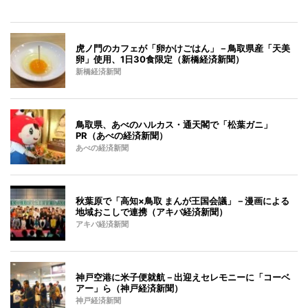
虎ノ門のカフェが「卵かけごはん」－鳥取県産「天美
卵」使用、1日30食限定（新橋経済新聞）
新橋経済新聞
鳥取県、あべのハルカス・通天閣で「松葉ガニ」
PR（あべの経済新聞）
あべの経済新聞
秋葉原で「高知×鳥取 まんが王国会議」－漫画による
地域おこしで連携（アキバ経済新聞）
アキバ経済新聞
神戸空港に米子便就航－出迎えセレモニーに「コーベ
アー」ら（神戸経済新聞）
神戸経済新聞