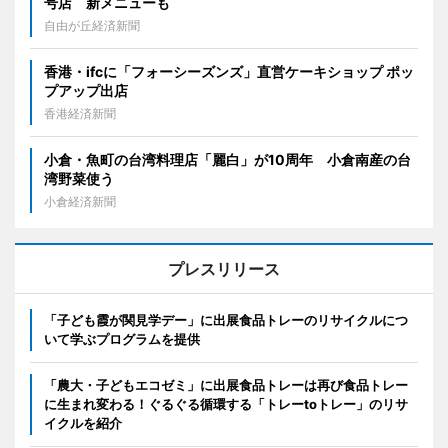
号店 新メニューも
自由が丘経済新聞
香港・ifcに「フォーシーズンズ」直営ケーキショップ ポッ
プアップ出店
香港経済新聞
小倉・魚町の台湾料理店「麗白」が10周年 小倉南産の台
湾野菜使う
小倉経済新聞
プレスリリース
「子ども霞が関見学デー」に出展食品トレーのリサイクルにつ
いて学ぶプログラムを提供
「農大・子どもエコゼミ」に出展食品トレーは再び食品トレー
に生まれ変わる！ぐるぐる循環する「トレーtoトレー」のリサ
イクルを紹介