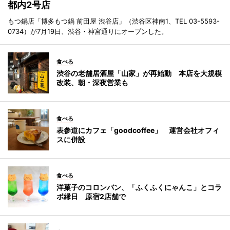
都内2号店
もつ鍋店「博多もつ鍋 前田屋 渋谷店」（渋谷区神南1、TEL 03-5593-
0734）が7月19日、渋谷・神宮通りにオープンした。
食べる
渋谷の老舗居酒屋「山家」が再始動 本店を大規模
改装、朝・深夜営業も
食べる
表参道にカフェ「goodcoffee」 運営会社オフィ
スに併設
食べる
洋菓子のコロンバン、「ふくふくにゃんこ」とコラ
ボ縁日 原宿2店舗で