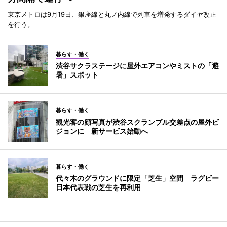
東京メトロは9月19日、銀座線と丸ノ内線で列車を増発するダイヤ改正
を行う。
暮らす・働く
渋谷サクラステージに屋外エアコンやミストの「避
暑」スポット
暮らす・働く
観光客の顔写真が渋谷スクランブル交差点の屋外ビ
ジョンに 新サービス始動へ
暮らす・働く
代々木のグラウンドに限定「芝生」空間 ラグビー
日本代表戦の芝生を再利用