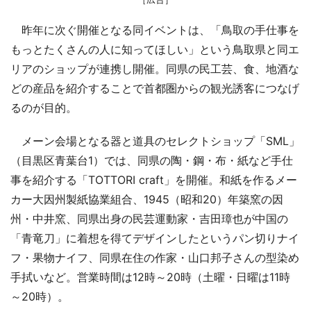
昨年に次ぐ開催となる同イベントは、「鳥取の手仕事を
もっとたくさんの人に知ってほしい」という鳥取県と同エ
リアのショップが連携し開催。同県の民工芸、食、地酒な
どの産品を紹介することで首都圏からの観光誘客につなげ
るのが目的。
メーン会場となる器と道具のセレクトショップ「SML」
（目黒区青葉台1）では、同県の陶・鋼・布・紙など手仕
事を紹介する「TOTTORI craft」を開催。和紙を作るメー
カー大因州製紙協業組合、1945（昭和20）年築窯の因
州・中井窯、同県出身の民芸運動家・吉田璋也が中国の
「青竜刀」に着想を得てデザインしたというパン切りナイ
フ・果物ナイフ、同県在住の作家・山口邦子さんの型染め
手拭いなど。営業時間は12時～20時（土曜・日曜は11時
～20時）。