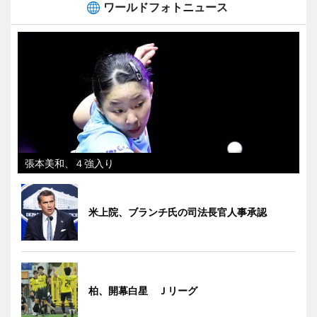
ワールドフォトニュース
張本美和、４強入り
米上院、ブランチ氏の司法長官人事承認
柏、開幕白星 Ｊリーグ