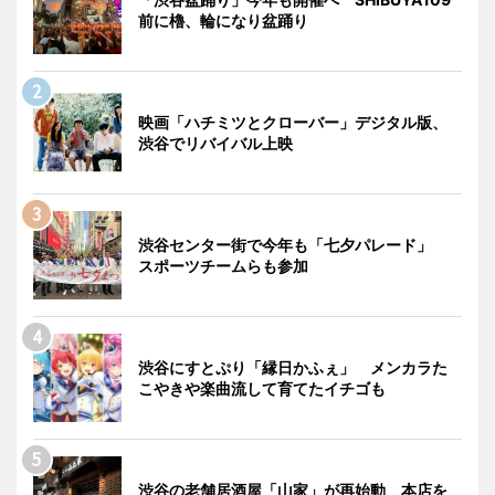
前に櫓、輪になり盆踊り
映画「ハチミツとクローバー」デジタル版、
渋谷でリバイバル上映
渋谷センター街で今年も「七夕パレード」
スポーツチームらも参加
渋谷にすとぷり「縁日かふぇ」 メンカラた
こやきや楽曲流して育てたイチゴも
渋谷の老舗居酒屋「山家」が再始動 本店を