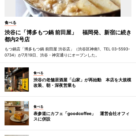
食べる
渋谷に「博多もつ鍋 前田屋」 福岡発、新宿に続き
都内2号店
もつ鍋店「博多もつ鍋 前田屋 渋谷店」（渋谷区神南1、TEL 03-5593-
0734）が7月19日、渋谷・神宮通りにオープンした。
食べる
渋谷の老舗居酒屋「山家」が再始動 本店を大規模
改装、朝・深夜営業も
食べる
表参道にカフェ「goodcoffee」 運営会社オフィ
スに併設