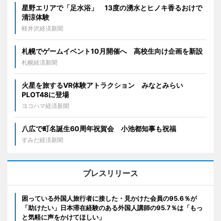
星野エリアで「足水浴」 13度の湧水とヒノキ香るおけで
清涼体験
軽井沢経済新聞
札幌でゲームイベント10月開催へ 高校生向け企画を新設
札幌経済新聞
火星を旅するVR体験アトラクション みなとみらい
PLOT48に登場
ヨコハマ経済新聞
八広で町名誕生60周年祝賀会 小池都知事も祝福
すみだ経済新聞
プレスリリース
困っている外国人旅行者に接した・見かけた会員の95.6％が
「助けたい」日本滞在経験のある外国人講師の95.7％は「もっ
と気軽に声をかけてほしい」