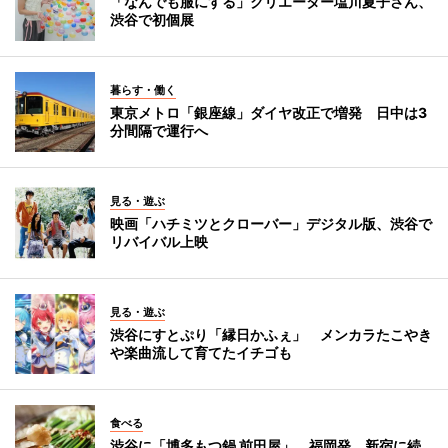
「なんでも服にする」クリエーター塩川夏子さん、
渋谷で初個展
暮らす・働く
東京メトロ「銀座線」ダイヤ改正で増発 日中は3
分間隔で運行へ
見る・遊ぶ
映画「ハチミツとクローバー」デジタル版、渋谷で
リバイバル上映
見る・遊ぶ
渋谷にすとぷり「縁日かふぇ」 メンカラたこやき
や楽曲流して育てたイチゴも
食べる
渋谷に「博多もつ鍋 前田屋」 福岡発、新宿に続