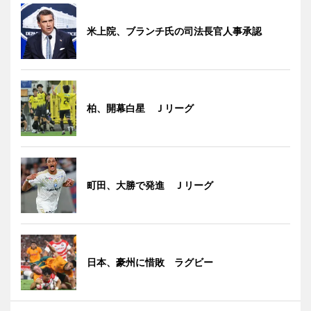
米上院、ブランチ氏の司法長官人事承認
柏、開幕白星 Ｊリーグ
町田、大勝で発進 Ｊリーグ
日本、豪州に惜敗 ラグビー