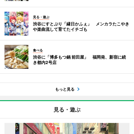
見る・遊ぶ
渋谷にすとぷり「縁日かふぇ」 メンカラたこやき
や楽曲流して育てたイチゴも
食べる
渋谷に「博多もつ鍋 前田屋」 福岡発、新宿に続
き都内2号店
もっと見る
見る・遊ぶ