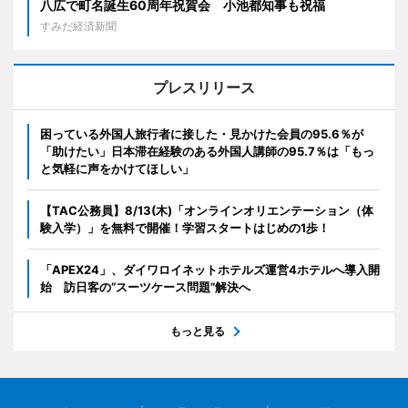
八広で町名誕生60周年祝賀会 小池都知事も祝福
すみだ経済新聞
プレスリリース
困っている外国人旅行者に接した・見かけた会員の95.6％が
「助けたい」日本滞在経験のある外国人講師の95.7％は「もっ
と気軽に声をかけてほしい」
【TAC公務員】8/13(木)「オンラインオリエンテーション（体
験入学）」を無料で開催！学習スタートはじめの1歩！
「APEX24」、ダイワロイネットホテルズ運営4ホテルへ導入開
始 訪日客の“スーツケース問題”解決へ
もっと見る