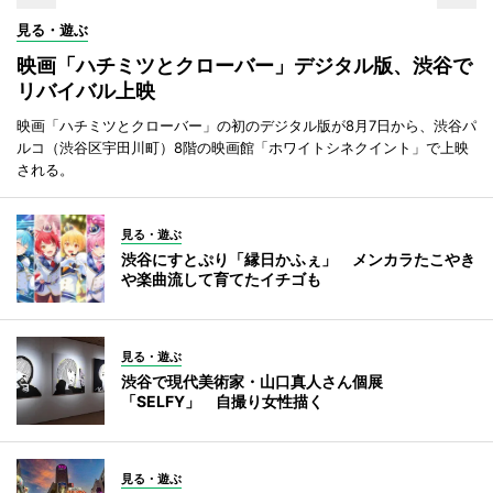
見る・遊ぶ
映画「ハチミツとクローバー」デジタル版、渋谷で
リバイバル上映
映画「ハチミツとクローバー」の初のデジタル版が8月7日から、渋谷パ
ルコ（渋谷区宇田川町）8階の映画館「ホワイトシネクイント」で上映
される。
見る・遊ぶ
渋谷にすとぷり「縁日かふぇ」 メンカラたこやき
や楽曲流して育てたイチゴも
見る・遊ぶ
渋谷で現代美術家・山口真人さん個展
「SELFY」 自撮り女性描く
見る・遊ぶ