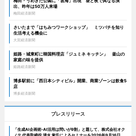
梅田・うめきた公園に「雲海」出現 昼と夜で異なる演
出、昨年は50万人来場
梅田経済新聞
さいたまで「はちみつワークショップ」 ミツバチを知り
生活考える機会に
大宮経済新聞
姫路・城東町に韓国料理店「ジュミネ キッチン」 釜山の
家庭の味を提供
姫路経済新聞
博多駅前に「西日本シティビル」開業、商業ゾーンは飲食5
店
博多経済新聞
プレスリリース
「生成AI企画術-AI活用は問いが9割」と題して、株式会社オク
ノテ 代表取締役 清水 覚氏によるセミナーを2026年9月16日