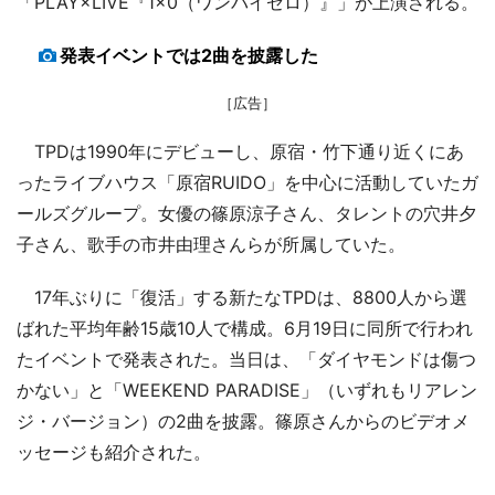
「PLAY×LIVE『1×0（ワンバイゼロ）』」が上演される。
発表イベントでは2曲を披露した
［広告］
TPDは1990年にデビューし、原宿・竹下通り近くにあ
ったライブハウス「原宿RUIDO」を中心に活動していたガ
ールズグループ。女優の篠原涼子さん、タレントの穴井夕
子さん、歌手の市井由理さんらが所属していた。
17年ぶりに「復活」する新たなTPDは、8800人から選
ばれた平均年齢15歳10人で構成。6月19日に同所で行われ
たイベントで発表された。当日は、「ダイヤモンドは傷つ
かない」と「WEEKEND PARADISE」（いずれもリアレン
ジ・バージョン）の2曲を披露。篠原さんからのビデオメ
ッセージも紹介された。