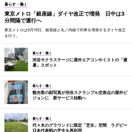
暮らす・働く
東京メトロ「銀座線」ダイヤ改正で増発 日中は3
分間隔で運行へ
東京メトロは9月19日、銀座線と丸ノ内線で列車を増発するダイヤ改正
を行う。
暮らす・働く
渋谷サクラステージに屋外エアコンやミストの「避
暑」スポット
暮らす・働く
観光客の顔写真が渋谷スクランブル交差点の屋外ビ
ジョンに 新サービス始動へ
暮らす・働く
代々木のグラウンドに限定「芝生」空間 ラグビー
日本代表戦の芝生を再利用