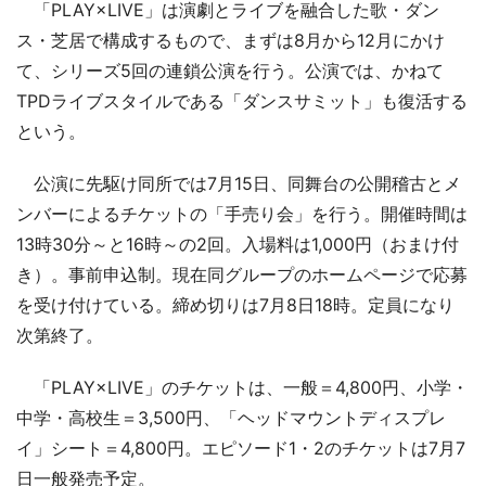
「PLAY×LIVE」は演劇とライブを融合した歌・ダン
ス・芝居で構成するもので、まずは8月から12月にかけ
て、シリーズ5回の連鎖公演を行う。公演では、かねて
TPDライブスタイルである「ダンスサミット」も復活する
という。
公演に先駆け同所では7月15日、同舞台の公開稽古とメ
ンバーによるチケットの「手売り会」を行う。開催時間は
13時30分～と16時～の2回。入場料は1,000円（おまけ付
き）。事前申込制。現在同グループのホームページで応募
を受け付けている。締め切りは7月8日18時。定員になり
次第終了。
「PLAY×LIVE」のチケットは、一般＝4,800円、小学・
中学・高校生＝3,500円、「ヘッドマウントディスプレ
イ」シート＝4,800円。エピソード1・2のチケットは7月7
日一般発売予定。