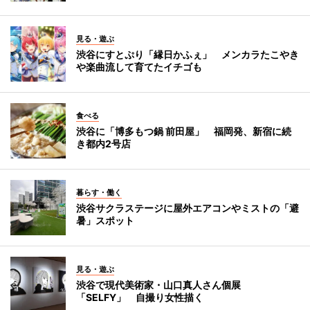
見る・遊ぶ
渋谷にすとぷり「縁日かふぇ」 メンカラたこやき
や楽曲流して育てたイチゴも
食べる
渋谷に「博多もつ鍋 前田屋」 福岡発、新宿に続
き都内2号店
暮らす・働く
渋谷サクラステージに屋外エアコンやミストの「避
暑」スポット
見る・遊ぶ
渋谷で現代美術家・山口真人さん個展
「SELFY」 自撮り女性描く