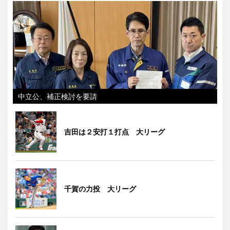
中立公、補正検討を要請
吉田は２安打１打点 大リーグ
千賀の力投 大リーグ