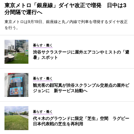
東京メトロ「銀座線」ダイヤ改正で増発 日中は3
分間隔で運行へ
東京メトロは9月19日、銀座線と丸ノ内線で列車を増発するダイヤ改正
を行う。
暮らす・働く
渋谷サクラステージに屋外エアコンやミストの「避
暑」スポット
暮らす・働く
観光客の顔写真が渋谷スクランブル交差点の屋外ビ
ジョンに 新サービス始動へ
暮らす・働く
代々木のグラウンドに限定「芝生」空間 ラグビー
日本代表戦の芝生を再利用