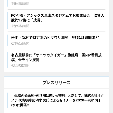
香港経済新聞
FC今治・アシックス里山スタジアムでお披露目会 収容人
数約1.7倍に「成長」
今治経済新聞
松本・新村で13万本のヒマワリ満開 見頃は3週間ほど
松本経済新聞
名古屋駅前に「オニツカタイガー」旗艦店 国内2番目規
模、全ライン展開
名駅経済新聞
プレスリリース
「生成AI企画術-AI活用は問いが9割」と題して、株式会社オク
ノテ 代表取締役 清水 覚氏によるセミナーを2026年9月16日
(水)に開催!!