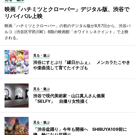
映画「ハチミツとクローバー」デジタル版、渋谷で
リバイバル上映
映画「ハチミツとクローバー」の初のデジタル版が8月7日から、渋谷パ
ルコ（渋谷区宇田川町）8階の映画館「ホワイトシネクイント」で上映
される。
見る・遊ぶ
渋谷にすとぷり「縁日かふぇ」 メンカラたこやき
や楽曲流して育てたイチゴも
見る・遊ぶ
渋谷で現代美術家・山口真人さん個展
「SELFY」 自撮り女性描く
見る・遊ぶ
「渋谷盆踊り」今年も開催へ SHIBUYA109前に
櫓、輪になり盆踊り