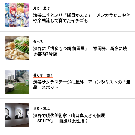
見る・遊ぶ
渋谷にすとぷり「縁日かふぇ」 メンカラたこやき
や楽曲流して育てたイチゴも
食べる
渋谷に「博多もつ鍋 前田屋」 福岡発、新宿に続
き都内2号店
暮らす・働く
渋谷サクラステージに屋外エアコンやミストの「避
暑」スポット
見る・遊ぶ
渋谷で現代美術家・山口真人さん個展
「SELFY」 自撮り女性描く