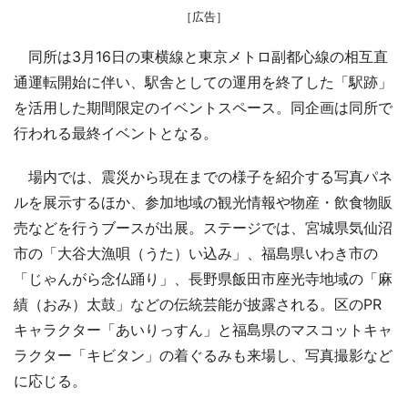
［広告］
同所は3月16日の東横線と東京メトロ副都心線の相互直
通運転開始に伴い、駅舎としての運用を終了した「駅跡」
を活用した期間限定のイベントスペース。同企画は同所で
行われる最終イベントとなる。
場内では、震災から現在までの様子を紹介する写真パネ
ルを展示するほか、参加地域の観光情報や物産・飲食物販
売などを行うブースが出展。ステージでは、宮城県気仙沼
市の「大谷大漁唄（うた）い込み」、福島県いわき市の
「じゃんがら念仏踊り」、長野県飯田市座光寺地域の「麻
績（おみ）太鼓」などの伝統芸能が披露される。区のPR
キャラクター「あいりっすん」と福島県のマスコットキャ
ラクター「キビタン」の着ぐるみも来場し、写真撮影など
に応じる。