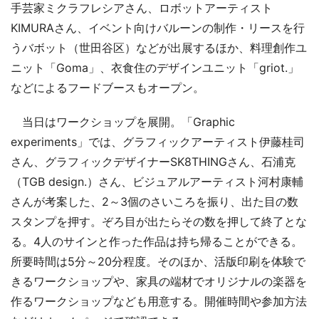
手芸家ミクラフレシアさん、ロボットアーティスト
KIMURAさん、イベント向けバルーンの制作・リースを行
うバボット（世田谷区）などが出展するほか、料理創作ユ
ニット「Goma」、衣食住のデザインユニット「griot.」
などによるフードブースもオープン。
当日はワークショップを展開。「Graphic
experiments」では、グラフィックアーティスト伊藤桂司
さん、グラフィックデザイナーSK8THINGさん、石浦克
（TGB design.）さん、ビジュアルアーティスト河村康輔
さんが考案した、2～3個のさいころを振り、出た目の数
スタンプを押す。ぞろ目が出たらその数を押して終了とな
る。4人のサインと作った作品は持ち帰ることができる。
所要時間は5分～20分程度。そのほか、活版印刷を体験で
きるワークショップや、家具の端材でオリジナルの楽器を
作るワークショップなども用意する。開催時間や参加方法