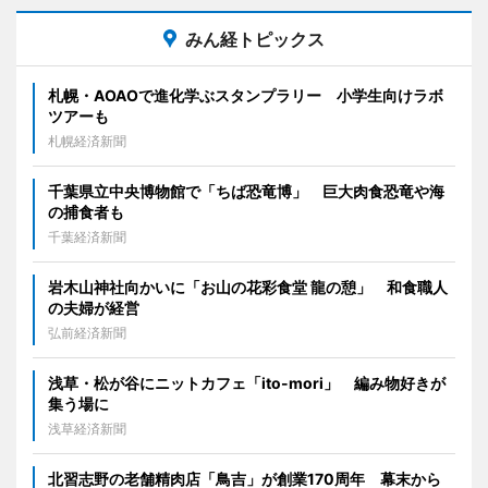
みん経トピックス
札幌・AOAOで進化学ぶスタンプラリー 小学生向けラボ
ツアーも
札幌経済新聞
千葉県立中央博物館で「ちば恐竜博」 巨大肉食恐竜や海
の捕食者も
千葉経済新聞
岩木山神社向かいに「お山の花彩食堂 龍の憩」 和食職人
の夫婦が経営
弘前経済新聞
浅草・松が谷にニットカフェ「ito-mori」 編み物好きが
集う場に
浅草経済新聞
北習志野の老舗精肉店「鳥吉」が創業170周年 幕末から