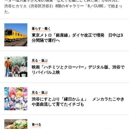
渋谷ヒカリエ（渋谷区渋谷2）8階のギャラリー「8／CUBE」で始まっ
た。
暮らす・働く
東京メトロ「銀座線」ダイヤ改正で増発 日中は3
分間隔で運行へ
見る・遊ぶ
映画「ハチミツとクローバー」デジタル版、渋谷で
リバイバル上映
見る・遊ぶ
渋谷にすとぷり「縁日かふぇ」 メンカラたこやき
や楽曲流して育てたイチゴも
食べる