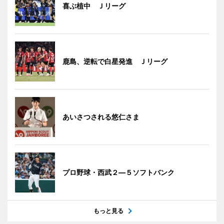
喜ぶ植中 Ｊリーグ
鹿島、逆転で白星発進 Ｊリーグ
あいさつされる悠仁さま
プロ野球・西武２―５ソフトバンク
もっと見る