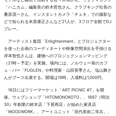
「ハニカム」編集長の鈴木哲也さん、クラブキング社長の
桑原茂一さん、インスタントカメラ「チェキ」での撮影な
どで知られる米原康正さんなど21人が、3フロア全館でDJ
プレー。
アーティスト集団「Enlightenment」とプロジェクター
を使った企画のコーディネートや映像空間演出を手掛ける
岸本智也さんは、建物へのプロジェクションマッピング
（21時～予定）を実施。場内には、ノルウェー発のカフ
ェ・バー「FUGLEN」や料理家・山田英季さん、塩山舞さ
んがブース出展する。開場は19時。入場料は1,000円。
16日にはフリーマーケット「ART PICNIC #7」を開
催。ウェブショップ「HITOMONOKOTO」、1897（明治
30）年創業の材木店「下甚商店」が始めた家具店
「WOODWORK」、アートユニット「現代美術二等兵」、