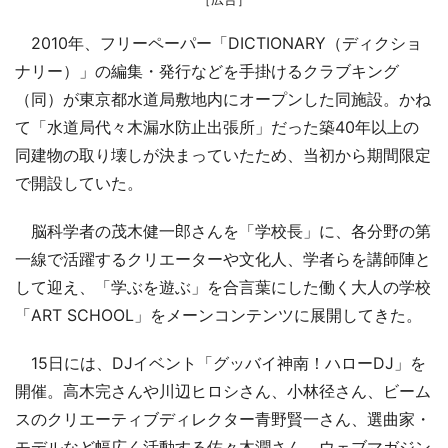
2010年、フリーペーパー「DICTIONARY（ディクショ
ナリー）」の編集・発行などを手掛けるクラブキング
（同）が東京都水道局敷地内にオープンした同施設。かね
て「水道局代々木漏水防止出張所」だった築40年以上の
同建物の取り壊しが決まっていたため、当初から期間限定
で開設していた。
脳科学者の茂木健一郎さんを「学校長」に、各分野の第
一線で活躍するクリエーターや文化人、学者らを講師陣と
して迎え、「学ぶを遊ぶ」を合言葉にした働く大人の学校
「ART SCHOOL」をメーンコンテンツに展開してきた。
15日には、DJイベント「グッバイ神南！ハローDJ」を
開催。高木完さんや川辺ヒロシさん、小林径さん、ビーム
スのクリエーティブディレクター青野賢一さん、選曲家・
モデルなど幅広く活動する佐々木潤さん、ウェブマガジン