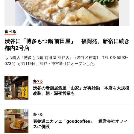
食べる
渋谷に「博多もつ鍋 前田屋」 福岡発、新宿に続き
都内2号店
もつ鍋店「博多もつ鍋 前田屋 渋谷店」（渋谷区神南1、TEL 03-5593-
0734）が7月19日、渋谷・神宮通りにオープンした。
食べる
渋谷の老舗居酒屋「山家」が再始動 本店を大規模
改装、朝・深夜営業も
食べる
表参道にカフェ「goodcoffee」 運営会社オフィ
スに併設