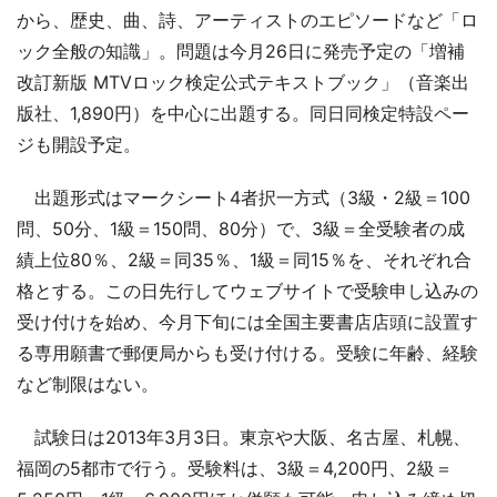
から、歴史、曲、詩、アーティストのエピソードなど「ロ
ック全般の知識」。問題は今月26日に発売予定の「増補
改訂新版 MTVロック検定公式テキストブック」（音楽出
版社、1,890円）を中心に出題する。同日同検定特設ペー
ジも開設予定。
出題形式はマークシート4者択一方式（3級・2級＝100
問、50分、1級＝150問、80分）で、3級＝全受験者の成
績上位80％、2級＝同35％、1級＝同15％を、それぞれ合
格とする。この日先行してウェブサイトで受験申し込みの
受け付けを始め、今月下旬には全国主要書店店頭に設置す
る専用願書で郵便局からも受け付ける。受験に年齢、経験
など制限はない。
試験日は2013年3月3日。東京や大阪、名古屋、札幌、
福岡の5都市で行う。受験料は、3級＝4,200円、2級＝