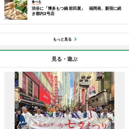
食べる
渋谷に「博多もつ鍋 前田屋」 福岡発、新宿に続
き都内2号店
もっと見る
見る・遊ぶ