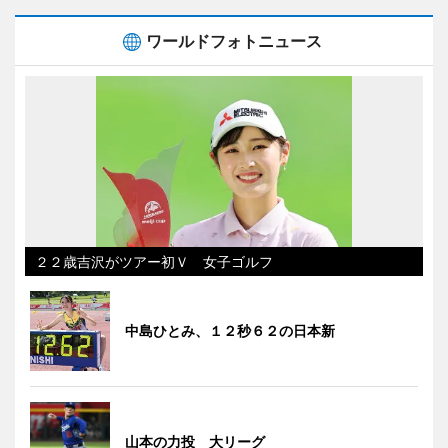
ワールドフォトニュース
２２歳吉沢がツアー初Ｖ 女子ゴルフ
中島ひとみ、１２秒６２の日本新
山本の力投 大リーグ