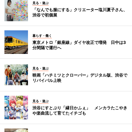
見る・遊ぶ
「なんでも服にする」クリエーター塩川夏子さん、
渋谷で初個展
暮らす・働く
東京メトロ「銀座線」ダイヤ改正で増発 日中は3
分間隔で運行へ
見る・遊ぶ
映画「ハチミツとクローバー」デジタル版、渋谷で
リバイバル上映
見る・遊ぶ
渋谷にすとぷり「縁日かふぇ」 メンカラたこやき
や楽曲流して育てたイチゴも