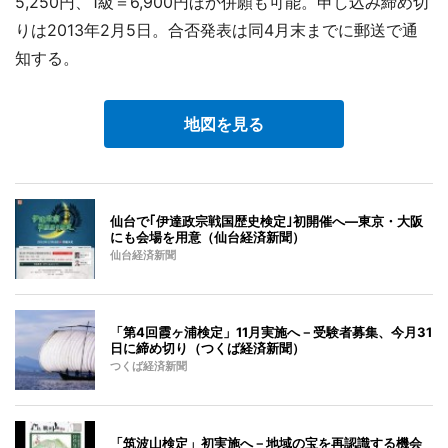
5,250円、1級＝6,900円ほか併願も可能。申し込み締め切
りは2013年2月5日。合否発表は同4月末までに郵送で通
知する。
地図を見る
仙台で｢伊達政宗戦国歴史検定｣初開催へ―東京・大阪
にも会場を用意（仙台経済新聞）
仙台経済新聞
「第4回霞ヶ浦検定」11月実施へ－受験者募集、今月31
日に締め切り（つくば経済新聞）
つくば経済新聞
「筑波山検定」初実施へ－地域の宝を再認識する機会