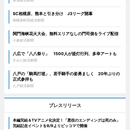
香港経済新聞
SC相模原、熊本と引き分け J3リーグ開幕
相模原町田経済新聞
関門海峡花火大会、無料エリアなしの門司側をライブ配信
小倉経済新聞
八広で「八八祭り」 1500人が提灯行列、多幸アートも
すみだ経済新聞
八戸の「騎馬打毬」、若手騎手の姿勇ましく 20年ぶりの
正式参拝も
八戸経済新聞
プレスリリース
本編完結＆TVアニメ化決定！「悪役のエンディングは死のみ」
完結記念イベントを8/9よりピッコマで開催