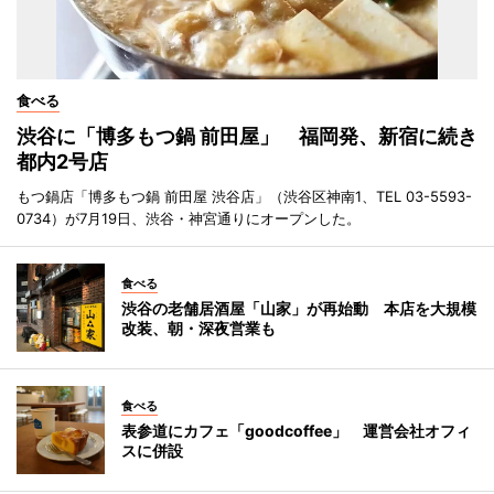
食べる
渋谷に「博多もつ鍋 前田屋」 福岡発、新宿に続き
都内2号店
もつ鍋店「博多もつ鍋 前田屋 渋谷店」（渋谷区神南1、TEL 03-5593-
0734）が7月19日、渋谷・神宮通りにオープンした。
食べる
渋谷の老舗居酒屋「山家」が再始動 本店を大規模
改装、朝・深夜営業も
食べる
表参道にカフェ「goodcoffee」 運営会社オフィ
スに併設