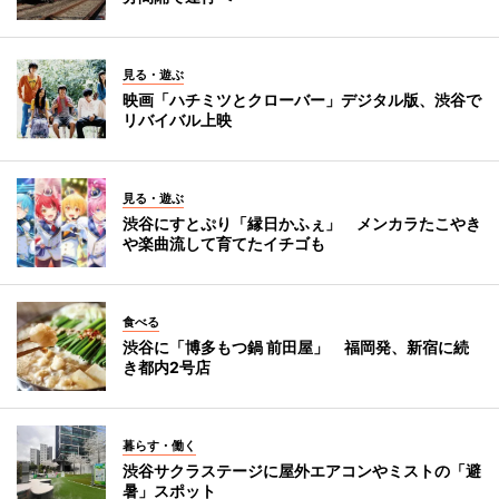
見る・遊ぶ
映画「ハチミツとクローバー」デジタル版、渋谷で
リバイバル上映
見る・遊ぶ
渋谷にすとぷり「縁日かふぇ」 メンカラたこやき
や楽曲流して育てたイチゴも
食べる
渋谷に「博多もつ鍋 前田屋」 福岡発、新宿に続
き都内2号店
暮らす・働く
渋谷サクラステージに屋外エアコンやミストの「避
暑」スポット