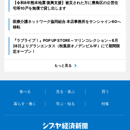
【令和8年熊本地震 復興支援】被災された方に豊島区の公営住
宅等10戸を無償で貸し出します
医療介護ネットワーク協同組合 本店事務所をサンシャイン60へ
移転
『ラブライブ！』POP UP STORE～マリンコレクション～8月
28日よりグランエンタス（秋葉原オノデンビル1F）にて期間限
定オープン！
もっと見る
食べる
見る・遊ぶ
買う
暮らす・働く
学ぶ・知る
特集