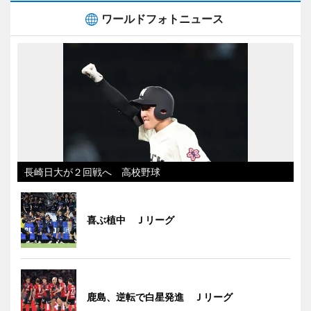
ワールドフォトニュース
長崎日大が２回戦へ 高校野球
喜ぶ植中 Ｊリーグ
鹿島、逆転で白星発進 Ｊリーグ