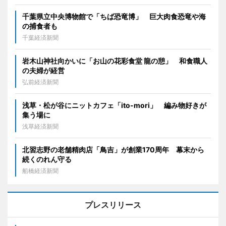
千葉県立中央博物館で「ちば恐竜博」 巨大肉食恐竜や海
の捕食者も
千葉経済新聞
岩木山神社向かいに「お山の花彩食堂 龍の憩」 和食職人
の夫婦が経営
弘前経済新聞
浅草・松が谷にニットカフェ「ito-mori」 編み物好きが
集う場に
浅草経済新聞
北習志野の老舗精肉店「鳥吉」が創業170周年 幕末から
続くのれん守る
船橋経済新聞
プレスリリース