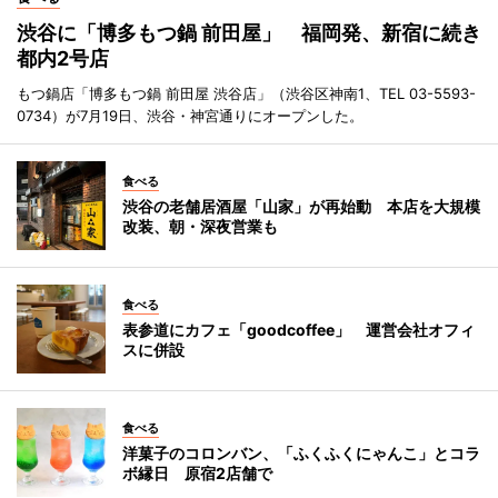
渋谷に「博多もつ鍋 前田屋」 福岡発、新宿に続き
都内2号店
もつ鍋店「博多もつ鍋 前田屋 渋谷店」（渋谷区神南1、TEL 03-5593-
0734）が7月19日、渋谷・神宮通りにオープンした。
食べる
渋谷の老舗居酒屋「山家」が再始動 本店を大規模
改装、朝・深夜営業も
食べる
表参道にカフェ「goodcoffee」 運営会社オフィ
スに併設
食べる
洋菓子のコロンバン、「ふくふくにゃんこ」とコラ
ボ縁日 原宿2店舗で