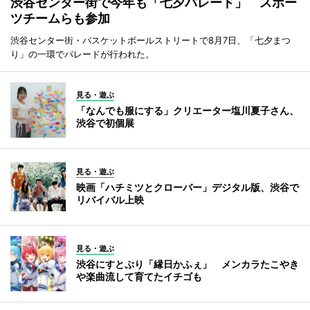
渋谷センター街で今年も「七夕パレード」 スポー
ツチームらも参加
渋谷センター街・バスケットボールストリートで8月7日、「七夕まつ
り」の一環でパレードが行われた。
見る・遊ぶ
「なんでも服にする」クリエーター塩川夏子さん、
渋谷で初個展
見る・遊ぶ
映画「ハチミツとクローバー」デジタル版、渋谷で
リバイバル上映
見る・遊ぶ
渋谷にすとぷり「縁日かふぇ」 メンカラたこやき
や楽曲流して育てたイチゴも