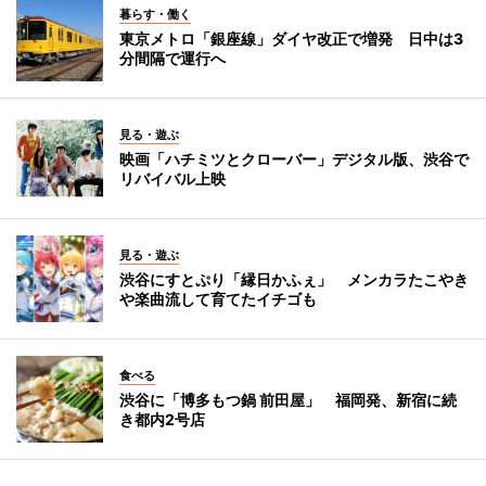
暮らす・働く
東京メトロ「銀座線」ダイヤ改正で増発 日中は3
分間隔で運行へ
見る・遊ぶ
映画「ハチミツとクローバー」デジタル版、渋谷で
リバイバル上映
見る・遊ぶ
渋谷にすとぷり「縁日かふぇ」 メンカラたこやき
や楽曲流して育てたイチゴも
食べる
渋谷に「博多もつ鍋 前田屋」 福岡発、新宿に続
き都内2号店