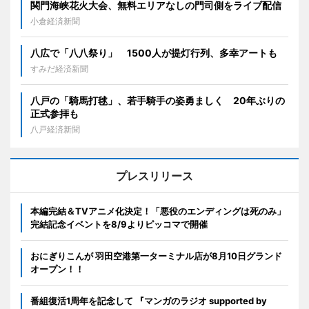
関門海峡花火大会、無料エリアなしの門司側をライブ配信
小倉経済新聞
八広で「八八祭り」 1500人が提灯行列、多幸アートも
すみだ経済新聞
八戸の「騎馬打毬」、若手騎手の姿勇ましく 20年ぶりの
正式参拝も
八戸経済新聞
プレスリリース
本編完結＆TVアニメ化決定！「悪役のエンディングは死のみ」
完結記念イベントを8/9よりピッコマで開催
おにぎりこんが 羽田空港第一ターミナル店が8月10日グランド
オープン！！
番組復活1周年を記念して 『マンガのラジオ supported by