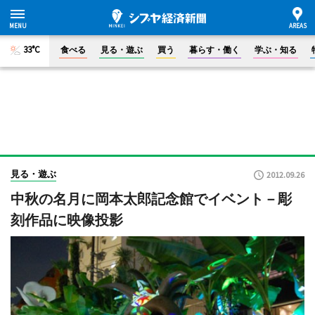
33°C
食べる
見る・遊ぶ
買う
暮らす・働く
学ぶ・知る
見る・遊ぶ
2012.09.26
中秋の名月に岡本太郎記念館でイベント－彫
刻作品に映像投影