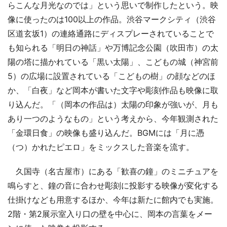
らこんな月光なのでは」という思いで制作したという。映
像に使ったのは100以上の作品。渋谷マークシティ（渋谷
区道玄坂1）の連絡通路にディスプレーされていることで
も知られる「明日の神話」や万博記念公園（吹田市）の太
陽の塔に描かれている「黒い太陽」、こどもの城（神宮前
5）の広場に設置されている「こどもの樹」の顔などのほ
か、「白夜」など岡本が書いた文字や彫刻作品も映像に取
り込んだ。「（岡本の作品は）太陽の印象が強いが、月も
あり一つのようなもの」という考えから、今年観測された
「金環日食」の映像も盛り込んだ。BGMには「月に憑
（つ）かれたピエロ」をミックスした音楽を流す。
久国寺（名古屋市）にある「歓喜の鐘」のミニチュアを
鳴らすと、鐘の音に合わせ彫刻に投影する映像が変化する
仕掛けなども用意するほか、今年は新たに館内でも実施。
2階・第2展示室入り口の壁を中心に、岡本の言葉をメー