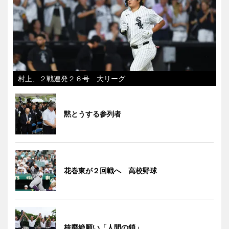
村上、２戦連発２６号 大リーグ
黙とうする参列者
花巻東が２回戦へ 高校野球
核廃絶願い「人間の鎖」