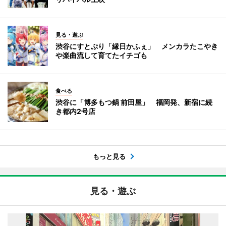
見る・遊ぶ
渋谷にすとぷり「縁日かふぇ」 メンカラたこやき
や楽曲流して育てたイチゴも
食べる
渋谷に「博多もつ鍋 前田屋」 福岡発、新宿に続
き都内2号店
もっと見る
見る・遊ぶ