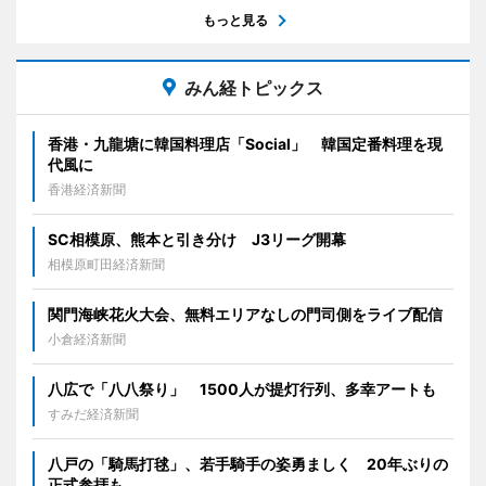
もっと見る
みん経トピックス
香港・九龍塘に韓国料理店「Social」 韓国定番料理を現
代風に
香港経済新聞
SC相模原、熊本と引き分け J3リーグ開幕
相模原町田経済新聞
関門海峡花火大会、無料エリアなしの門司側をライブ配信
小倉経済新聞
八広で「八八祭り」 1500人が提灯行列、多幸アートも
すみだ経済新聞
八戸の「騎馬打毬」、若手騎手の姿勇ましく 20年ぶりの
正式参拝も