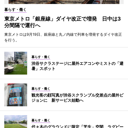
暮らす・働く
東京メトロ「銀座線」ダイヤ改正で増発 日中は3
分間隔で運行へ
東京メトロは9月19日、銀座線と丸ノ内線で列車を増発するダイヤ改正
を行う。
暮らす・働く
渋谷サクラステージに屋外エアコンやミストの「避
暑」スポット
暮らす・働く
観光客の顔写真が渋谷スクランブル交差点の屋外ビ
ジョンに 新サービス始動へ
暮らす・働く
代々木のグラウンドに限定「芝生」空間 ラグビー