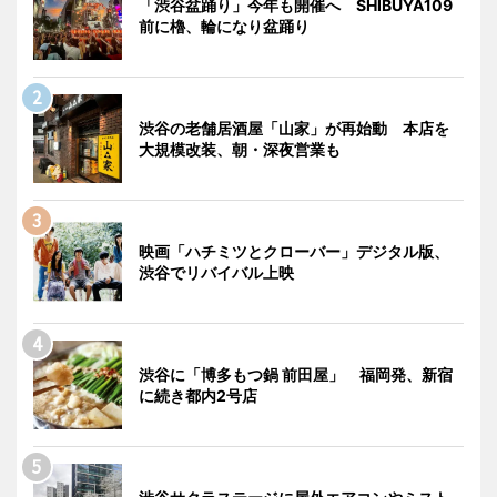
「渋谷盆踊り」今年も開催へ SHIBUYA109
前に櫓、輪になり盆踊り
渋谷の老舗居酒屋「山家」が再始動 本店を
大規模改装、朝・深夜営業も
映画「ハチミツとクローバー」デジタル版、
渋谷でリバイバル上映
渋谷に「博多もつ鍋 前田屋」 福岡発、新宿
に続き都内2号店