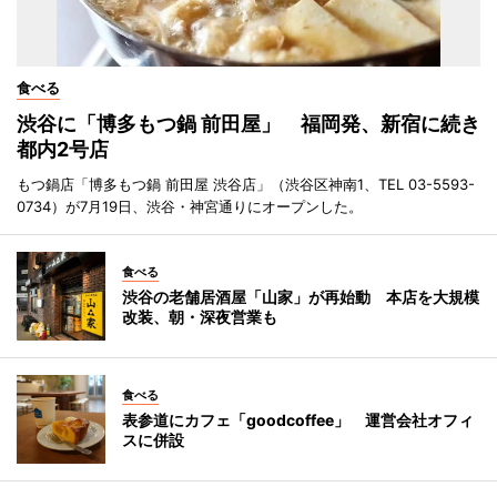
食べる
渋谷に「博多もつ鍋 前田屋」 福岡発、新宿に続き
都内2号店
もつ鍋店「博多もつ鍋 前田屋 渋谷店」（渋谷区神南1、TEL 03-5593-
0734）が7月19日、渋谷・神宮通りにオープンした。
食べる
渋谷の老舗居酒屋「山家」が再始動 本店を大規模
改装、朝・深夜営業も
食べる
表参道にカフェ「goodcoffee」 運営会社オフィ
スに併設