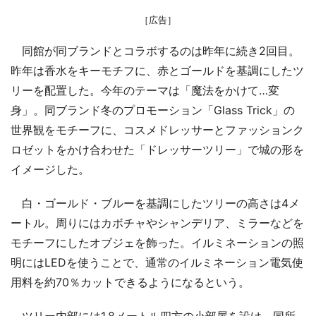
［広告］
同館が同ブランドとコラボするのは昨年に続き2回目。
昨年は香水をキーモチフに、赤とゴールドを基調にしたツ
リーを配置した。今年のテーマは「魔法をかけて…変
身」。同ブランド冬のプロモーション「Glass Trick」の
世界観をモチーフに、コスメドレッサーとファッションク
ロゼットをかけ合わせた「ドレッサーツリー」で城の形を
イメージした。
白・ゴールド・ブルーを基調にしたツリーの高さは4メ
ートル。周りにはカボチャやシャンデリア、ミラーなどを
モチーフにしたオブジェを飾った。イルミネーションの照
明にはLEDを使うことで、通常のイルミネーション電気使
用料を約70％カットできるようになるという。
ツリー内部には1.8メートル四方の小部屋を設け、同所