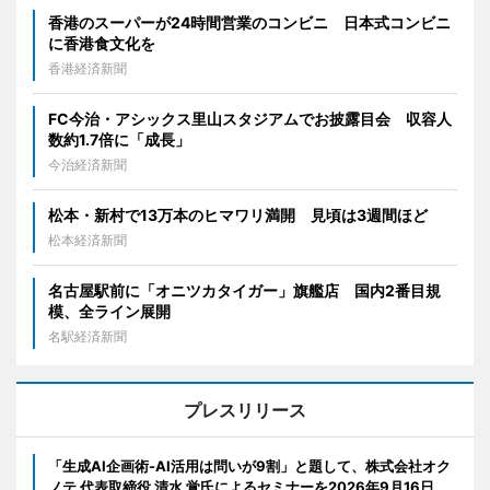
香港のスーパーが24時間営業のコンビニ 日本式コンビニ
に香港食文化を
香港経済新聞
FC今治・アシックス里山スタジアムでお披露目会 収容人
数約1.7倍に「成長」
今治経済新聞
松本・新村で13万本のヒマワリ満開 見頃は3週間ほど
松本経済新聞
名古屋駅前に「オニツカタイガー」旗艦店 国内2番目規
模、全ライン展開
名駅経済新聞
プレスリリース
「生成AI企画術-AI活用は問いが9割」と題して、株式会社オク
ノテ 代表取締役 清水 覚氏によるセミナーを2026年9月16日