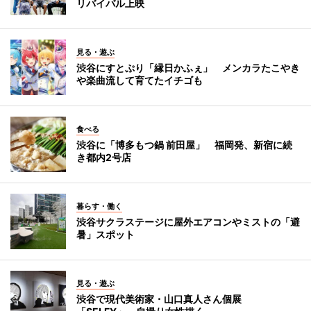
リバイバル上映
見る・遊ぶ
渋谷にすとぷり「縁日かふぇ」 メンカラたこやき
や楽曲流して育てたイチゴも
食べる
渋谷に「博多もつ鍋 前田屋」 福岡発、新宿に続
き都内2号店
暮らす・働く
渋谷サクラステージに屋外エアコンやミストの「避
暑」スポット
見る・遊ぶ
渋谷で現代美術家・山口真人さん個展