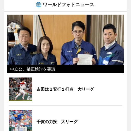
ワールドフォトニュース
中立公、補正検討を要請
吉田は２安打１打点 大リーグ
千賀の力投 大リーグ