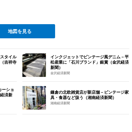
地図を見る
スタイル
インクジェットでビンテージ風デニム－平
（吉祥寺
松産業に「石川ブランド」銀賞（金沢経済
新聞）
金沢経済新聞
カーショ
鎌倉の北欧雑貨店が新店舗－ビンテージ家
経済新
具・食器など扱う（湘南経済新聞）
湘南経済新聞