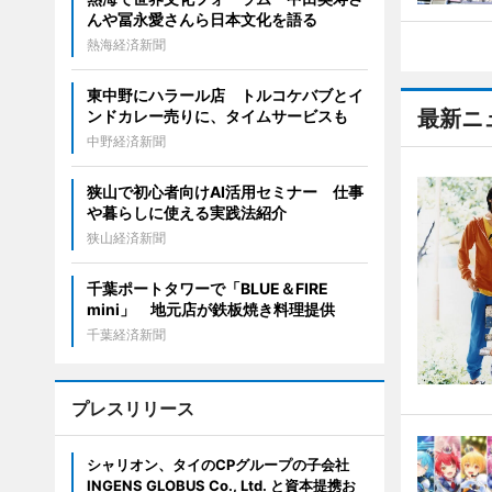
んや冨永愛さんら日本文化を語る
熱海経済新聞
東中野にハラール店 トルコケバブとイ
最新ニ
ンドカレー売りに、タイムサービスも
中野経済新聞
狭山で初心者向けAI活用セミナー 仕事
や暮らしに使える実践法紹介
狭山経済新聞
千葉ポートタワーで「BLUE＆FIRE
mini」 地元店が鉄板焼き料理提供
千葉経済新聞
プレスリリース
シャリオン、タイのCPグループの子会社
INGENS GLOBUS Co., Ltd. と資本提携お