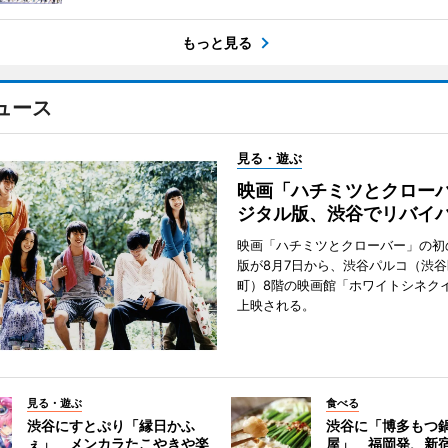
もっと見る
ュース
見る・遊ぶ
映画「ハチミツとクロー
ジタル版、渋谷でリバイ
映画「ハチミツとクローバー」の初
版が8月7日から、渋谷パルコ（渋
町）8階の映画館「ホワイトシネク
上映される。
見る・遊ぶ
食べる
渋谷にすとぷり「縁日かふ
渋谷に「博多もつ鍋
ぇ」 メンカラたこやきや楽
屋」 福岡発、新