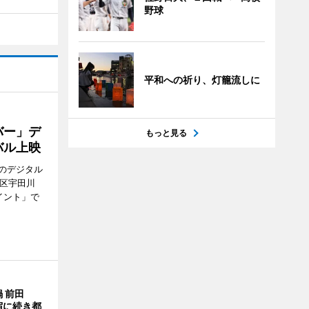
野球
平和への祈り、灯籠流しに
バー」デ
もっと見る
バル上映
のデジタル
谷区宇田川
イント」で
 前田
宿に続き都