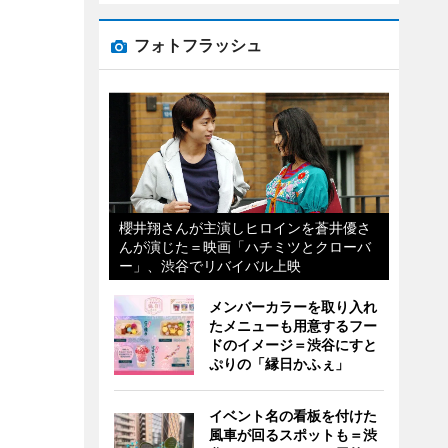
フォトフラッシュ
櫻井翔さんが主演しヒロインを蒼井優さ
んが演じた＝映画「ハチミツとクローバ
ー」、渋谷でリバイバル上映
メンバーカラーを取り入れ
たメニューも用意するフー
ドのイメージ＝渋谷にすと
ぷりの「縁日かふぇ」
イベント名の看板を付けた
風車が回るスポットも＝渋