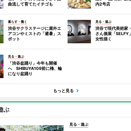
曲流して育てたイチゴも
内2号店
暮らす・働く
見る・遊ぶ
渋谷サクラステージに屋外エ
渋谷で現代美術家
アコンやミストの「避暑」ス
さん個展「SELF
ポット
女性描く
見る・遊ぶ
「渋谷盆踊り」今年も開催
へ SHIBUYA109前に櫓、輪
になり盆踊り
もっと見る
遊ぶ
見る・遊ぶ