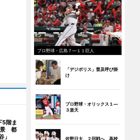
プロ野球・広島７―１１巨人
「デジポリス」普及呼び掛
け
プロ野球・オリックス１―
３楽天
下5階ま
夜景 都
谷」
佐野日大、２回戦へ 高校