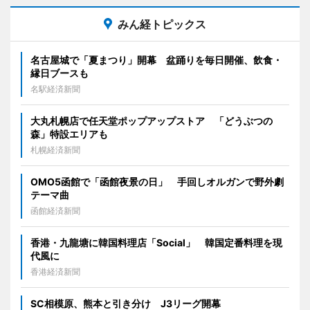
みん経トピックス
名古屋城で「夏まつり」開幕 盆踊りを毎日開催、飲食・
縁日ブースも
名駅経済新聞
大丸札幌店で任天堂ポップアップストア 「どうぶつの
森」特設エリアも
札幌経済新聞
OMO5函館で「函館夜景の日」 手回しオルガンで野外劇
テーマ曲
函館経済新聞
香港・九龍塘に韓国料理店「Social」 韓国定番料理を現
代風に
香港経済新聞
SC相模原、熊本と引き分け J3リーグ開幕