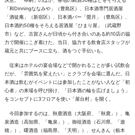
決意。「串駒」のほか、各地の銘酒30種ほどをそろえる
「和Dinningななみや」（豊島区）、日本酒専門居酒屋
「酒徒庵」（新宿区）、日本酒バー「螢月」（豊島区）、
日本酒約50種をそろえる居酒屋「ひまり屋」（武蔵野
市）など、古賀さんが日頃から付き合いのある約10店の協
力で開催にこぎ着けた。当日、協力する飲食店スタッフが
蔵元と共にブースに立ち、酒をつぐ手伝いも。
従来はホテルの宴会場などで開かれることが多い試飲会
だが、「雰囲気を変えたい」とクラブを会場に選んだ。日
本酒は飲むがイベントには参加したことがない人など「初
心者」の来場を呼び掛け、「日本酒の輪を広げましょう」
をコンセプトに3フロアを使い「屋台村」を開く。
今回参加するのは、秋鹿酒造（大阪府、「秋鹿」）、亀
泉酒造（高知県、「亀泉」）、御祖酒造（石川県、「遊
穂」）、曙酒造（福島県、「天明」）、せんきん（栃木