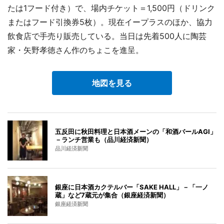
たは1フード付き）で、場内チケット＝1,500円（ドリンク
またはフード引換券5枚）。現在イープラスのほか、協力
飲食店で手売り販売している。当日は先着500人に陶芸
家・矢野孝徳さん作のちょこを進呈。
地図を見る
五反田に秋田料理と日本酒メーンの「和酒バールAGI」
－ランチ営業も（品川経済新聞）
品川経済新聞
銀座に日本酒カクテルバー「SAKE HALL」－「一ノ
蔵」など7蔵元が集合（銀座経済新聞）
銀座経済新聞