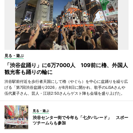
見る・遊ぶ
「渋谷盆踊り」に6万7000人 109前に櫓、外国人
観光客も踊りの輪に
渋谷駅前付近を歩行者天国にして櫓（やぐら）を中心に盆踊りを繰り広
げる「第7回渋谷盆踊り2026」が8月8日に開かれ、歌手のLiSAさんや
伍代夏子さん、芸人・江頭2:50さんらゲスト陣も会場を盛り上げた。
見る・遊ぶ
渋谷センター街で今年も「七夕パレード」 スポー
ツチームらも参加