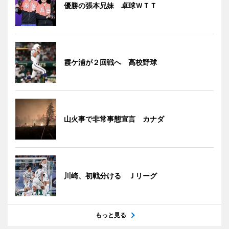
優勝の張本兄妹 卓球ＷＴＴ
霞ケ浦が２回戦へ 高校野球
山火事で非常事態宣言 カナダ
川崎、初戦分ける Ｊリーグ
もっと見る