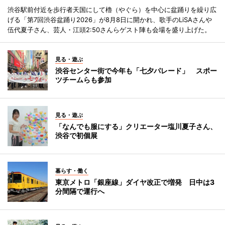
渋谷駅前付近を歩行者天国にして櫓（やぐら）を中心に盆踊りを繰り広
げる「第7回渋谷盆踊り2026」が8月8日に開かれ、歌手のLiSAさんや
伍代夏子さん、芸人・江頭2:50さんらゲスト陣も会場を盛り上げた。
見る・遊ぶ
渋谷センター街で今年も「七夕パレード」 スポー
ツチームらも参加
見る・遊ぶ
「なんでも服にする」クリエーター塩川夏子さん、
渋谷で初個展
暮らす・働く
東京メトロ「銀座線」ダイヤ改正で増発 日中は3
分間隔で運行へ