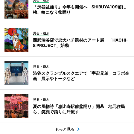
見る・遊ぶ
「渋谷盆踊り」今年も開催へ SHIBUYA109前に
櫓、輪になり盆踊り
見る・遊ぶ
西武渋谷店で忠犬ハチ題材のアート展 「HACHI-
8 PROJECT」始動
見る・遊ぶ
渋谷スクランブルスクエアで「宇宙兄弟」コラボ企
画 展示やトークなど
見る・遊ぶ
夏の風物詩「恵比寿駅前盆踊り」開幕 地元住民
ら、笑顔で踊りに汗流す
もっと見る