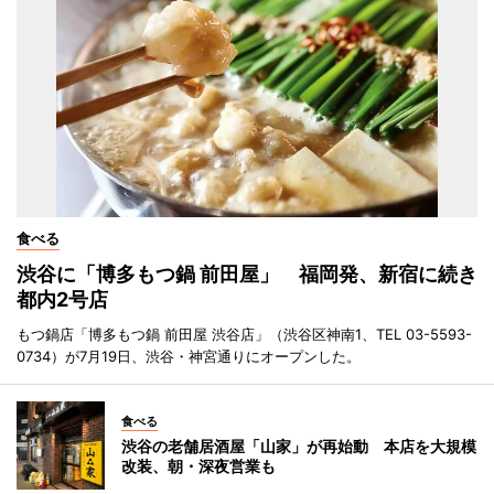
食べる
渋谷に「博多もつ鍋 前田屋」 福岡発、新宿に続き
都内2号店
もつ鍋店「博多もつ鍋 前田屋 渋谷店」（渋谷区神南1、TEL 03-5593-
0734）が7月19日、渋谷・神宮通りにオープンした。
食べる
渋谷の老舗居酒屋「山家」が再始動 本店を大規模
改装、朝・深夜営業も