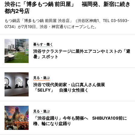
渋谷に「博多もつ鍋 前田屋」 福岡発、新宿に続き
都内2号店
もつ鍋店「博多もつ鍋 前田屋 渋谷店」（渋谷区神南1、TEL 03-5593-
0734）が7月19日、渋谷・神宮通りにオープンした。
暮らす・働く
渋谷サクラステージに屋外エアコンやミストの「避
暑」スポット
見る・遊ぶ
渋谷で現代美術家・山口真人さん個展
「SELFY」 自撮り女性描く
見る・遊ぶ
「渋谷盆踊り」今年も開催へ SHIBUYA109前に
櫓、輪になり盆踊り