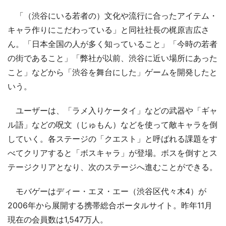
「（渋谷にいる若者の）文化や流行に合ったアイテム・
キャラ作りにこだわっている」と同社社長の梶原吉広さ
ん。「日本全国の人が多く知っていること」「今時の若者
の街であること」「弊社が以前、渋谷に近い場所にあった
こと」などから「渋谷を舞台にした」ゲームを開発したと
いう。
ユーザーは、「ラメ入りケータイ」などの武器や「ギャ
ル語」などの呪文（じゅもん）などを使って敵キャラを倒
していく。各ステージの「クエスト」と呼ばれる課題をす
べてクリアすると「ボスキャラ」が登場。ボスを倒すとス
テージクリアとなり、次のステージへ進むことができる。
モバゲーはディー・エヌ・エー（渋谷区代々木4）が
2006年から展開する携帯総合ポータルサイト。昨年11月
現在の会員数は1,547万人。