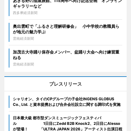
あきる野の油屋旅館、115周年へ向け記念企画 オンライン
ギャラリーなど
西多摩経済新聞
奥出雲町で「ふるさと理解研修会」 小中学校の教職員ら
が地元の魅力学ぶ
雲南経済新聞
加茂古大寺踊り保存会メンバー、盆踊り大会へ向け練習重
ねる
雲南経済新聞
プレスリリース
シャリオン、タイのCPグループの子会社INGENS GLOBUS
Co., Ltd. と資本提携および合弁会社設立に関する調印式を実施
日本最大級 都市型ダンスミュージックフェスティバ
ル 1日目にZedd B2B Knock2、2日目にAlesso
が登場！ 「ULTRA JAPAN 2026」アーティスト出演日程