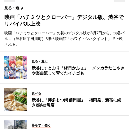
見る・遊ぶ
映画「ハチミツとクローバー」デジタル版、渋谷で
リバイバル上映
映画「ハチミツとクローバー」の初のデジタル版が8月7日から、渋谷パ
ルコ（渋谷区宇田川町）8階の映画館「ホワイトシネクイント」で上映
される。
見る・遊ぶ
渋谷にすとぷり「縁日かふぇ」 メンカラたこやき
や楽曲流して育てたイチゴも
食べる
渋谷に「博多もつ鍋 前田屋」 福岡発、新宿に続
き都内2号店
暮らす・働く