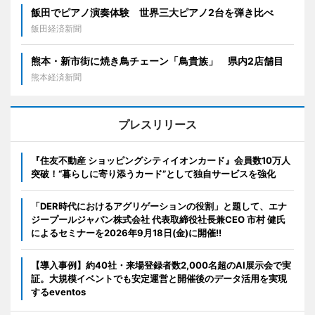
飯田でピアノ演奏体験 世界三大ピアノ2台を弾き比べ
飯田経済新聞
熊本・新市街に焼き鳥チェーン「鳥貴族」 県内2店舗目
熊本経済新聞
プレスリリース
『住友不動産 ショッピングシティイオンカード』会員数10万人
突破！“暮らしに寄り添うカード”として独自サービスを強化
「DER時代におけるアグリゲーションの役割」と題して、エナ
ジープールジャパン株式会社 代表取締役社長兼CEO 市村 健氏
によるセミナーを2026年9月18日(金)に開催!!
【導入事例】約40社・来場登録者数2,000名超のAI展示会で実
証。大規模イベントでも安定運営と開催後のデータ活用を実現
するeventos