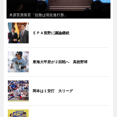
木原官房長官「拉致は現在進行形」
ＥＰＡ視野に議論継続
東海大甲府が２回戦へ 高校野球
岡本は１安打 大リーグ