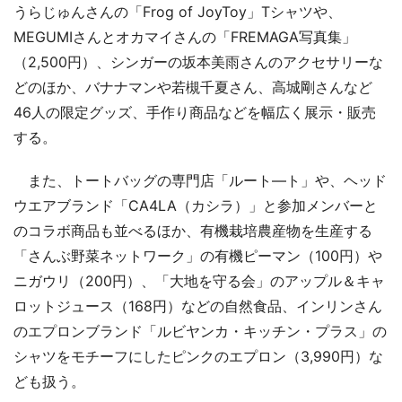
うらじゅんさんの「Frog of JoyToy」Tシャツや、
MEGUMIさんとオカマイさんの「FREMAGA写真集」
（2,500円）、シンガーの坂本美雨さんのアクセサリーな
どのほか、バナナマンや若槻千夏さん、高城剛さんなど
46人の限定グッズ、手作り商品などを幅広く展示・販売
する。
また、トートバッグの専門店「ルート―ト」や、ヘッド
ウエアブランド「CA4LA（カシラ）」と参加メンバーと
のコラボ商品も並べるほか、有機栽培農産物を生産する
「さんぶ野菜ネットワーク」の有機ピーマン（100円）や
ニガウリ（200円）、「大地を守る会」のアップル＆キャ
ロットジュース（168円）などの自然食品、インリンさん
のエプロンブランド「ルビヤンカ・キッチン・プラス」の
シャツをモチーフにしたピンクのエプロン（3,990円）な
ども扱う。