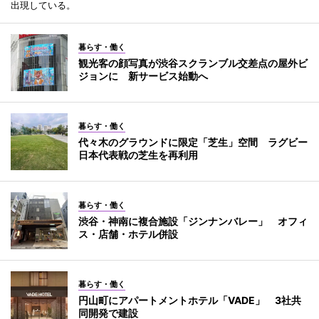
出現している。
暮らす・働く
観光客の顔写真が渋谷スクランブル交差点の屋外ビ
ジョンに 新サービス始動へ
暮らす・働く
代々木のグラウンドに限定「芝生」空間 ラグビー
日本代表戦の芝生を再利用
暮らす・働く
渋谷・神南に複合施設「ジンナンバレー」 オフィ
ス・店舗・ホテル併設
暮らす・働く
円山町にアパートメントホテル「VADE」 3社共
同開発で建設