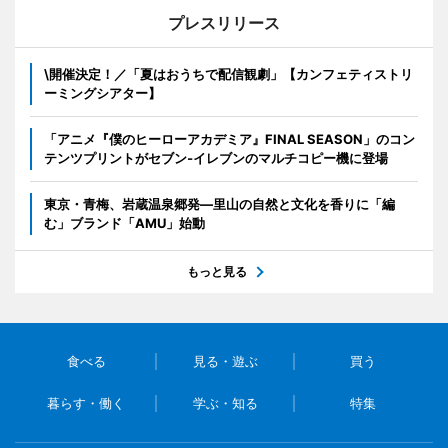
プレスリリース
\開催決定！／「夏はおうちで配信観劇」【カンフェティストリ
ーミングシアター】
「アニメ『僕のヒーローアカデミア』FINAL SEASON」のコン
テンツプリントがセブン‐イレブンのマルチコピー機に登場
東京・青梅、岩蔵温泉郷発―里山の自然と文化を香りに「編
む」ブランド「AMU」始動
もっと見る
食べる
見る・遊ぶ
買う
暮らす・働く
学ぶ・知る
特集