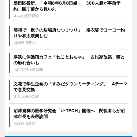
墨田区役所、「令和8年8月8日婚」 300人超が事前予
約、開庁前から長い列
すみだ経済新聞
浦和で「親子の居場所なつまつり」 浴衣姿でヨーヨー釣
りや和太鼓楽しむ
浦和経済新聞
厚狭に保護猫カフェ「ねことおちゃ」 古民家改築、猫と
の触れ合いも
山口宇部経済新聞
文花で学生企画の「すみだタウンミーティング」 4テーマ
で意見交換
すみだ経済新聞
沼津発祥の医学研究会「U-TECH」開催へ 関係者らが沼
津市長を表敬訪問
沼津経済新聞