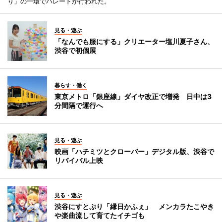
り」の一環でパレードが行われた。
見る・遊ぶ
「なんでも服にする」クリエーター塩川夏子さん、
渋谷で初個展
暮らす・働く
東京メトロ「銀座線」ダイヤ改正で増発 日中は3
分間隔で運行へ
見る・遊ぶ
映画「ハチミツとクローバー」デジタル版、渋谷で
リバイバル上映
見る・遊ぶ
渋谷にすとぷり「縁日かふぇ」 メンカラたこやき
や楽曲流して育てたイチゴも