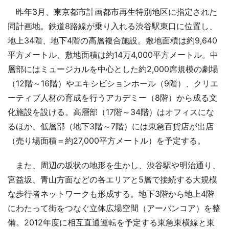
昨年3月、東京都市計画都市再生特別地区に指定された
同計画地。鉄道8路線が乗り入れる渋谷駅東口に位置し、
地上34階、地下4階の高層複合施設。敷地面積は約9,640
平方メートル、敷地面積は約14万4,000平方メートル。中
層部にはミュージカルを中心とした約2,000席規模の劇場
（12階～16階）やエキシビションホール（9階）、クリエ
ーティブ人材の育成を行うアカデミー（8階）から成る文
化施設を設ける。高層部（17階～34階）はオフィスにな
るほか、低層部（地下3階～7階）には東急百貨店が出店
（売り場面積＝約27,000平方メートル）を予定する。
また、周辺の坂状の地形を生かし、渋谷駅や明治通り、
宮益坂、青山方面などの各エリアと5層で接続する大規模
な歩行者ネットワークも形成する。地下3階から地上4階
にわたって街をつなぐ立体広場空間（アーバンコア）を整
備。2012年度に相互直通運転を予定する東急東横線と東