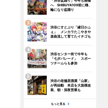
「渋谷盆踊り」今年も開催
へ SHIBUYA109前に櫓、
輪になり盆踊り
渋谷にすとぷり「縁日かふ
ぇ」 メンカラたこやきや
楽曲流して育てたイチゴも
渋谷センター街で今年も
「七夕パレード」 スポー
ツチームらも参加
渋谷の老舗居酒屋「山家」
が再始動 本店を大規模改
装、朝・深夜営業も
もっと見る