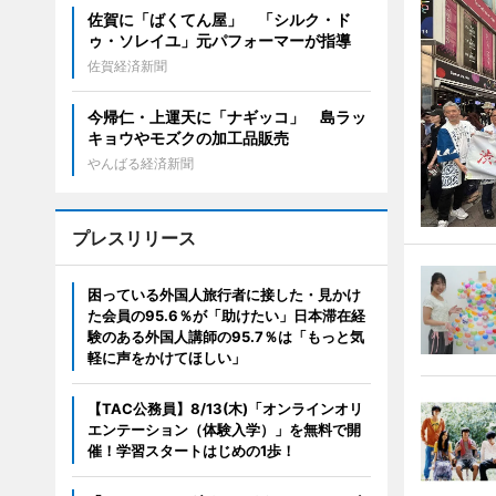
佐賀に「ばくてん屋」 「シルク・ド
ゥ・ソレイユ」元パフォーマーが指導
佐賀経済新聞
今帰仁・上運天に「ナギッコ」 島ラッ
キョウやモズクの加工品販売
やんばる経済新聞
プレスリリース
困っている外国人旅行者に接した・見かけ
た会員の95.6％が「助けたい」日本滞在経
験のある外国人講師の95.7％は「もっと気
軽に声をかけてほしい」
【TAC公務員】8/13(木)「オンラインオリ
エンテーション（体験入学）」を無料で開
催！学習スタートはじめの1歩！