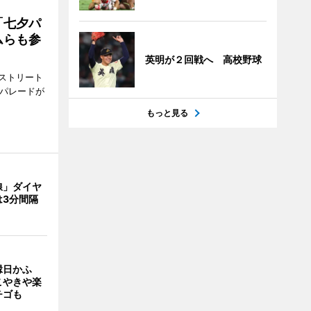
「七夕パ
ムらも参
英明が２回戦へ 高校野球
ストリート
でパレードが
もっと見る
線」ダイヤ
は3分間隔
縁日かふ
こやきや楽
チゴも