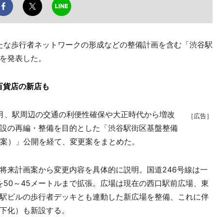
たな歩行者ネットワークの形成などの整備計画を含む「渋谷駅
を発表した。
百貨店の新店も
月、駅周辺の交通の利便性確保や大正時代から増改
［広告］
設の再編・整備を目的とした「渋谷駅街区基盤整備
素案）」公開を経て、変更案をまとめた。
来計画案から変更内容を具体的に説明。国道246号線は一
を50～45メートルまで拡張。広場は現在の西口駅前広場、東
駅ビルの歩行者デッキとも連動した新広場を整備、これに伴
下化）も新設する。