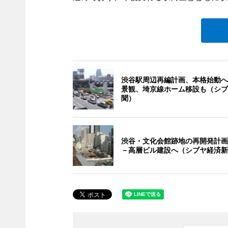
渋谷駅周辺再編計画、本格始動へ
景観、埼京線ホーム移設も（シブ
聞）
渋谷・文化会館跡地の再開発計画
－高層ビル建設へ（シブヤ経済新