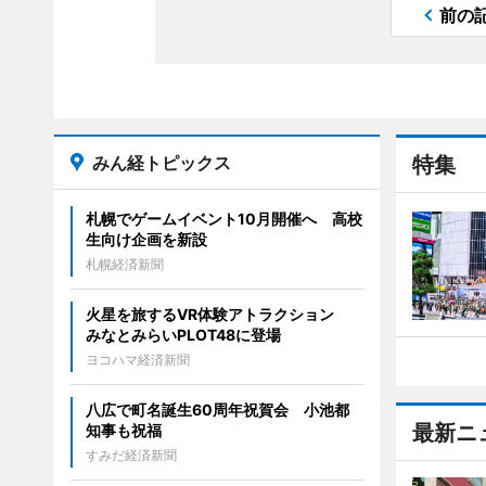
前の
みん経トピックス
特集
札幌でゲームイベント10月開催へ 高校
生向け企画を新設
札幌経済新聞
火星を旅するVR体験アトラクション
みなとみらいPLOT48に登場
ヨコハマ経済新聞
八広で町名誕生60周年祝賀会 小池都
最新ニ
知事も祝福
すみだ経済新聞