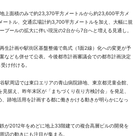
面積のみで約23,370平方メートルから約23,600平方メ
方メートル、交通広場計約3,700平方メートルを加え、大幅に規
ープールの拡大に伴い現況の2台から7台へと増える見通し。
生計画や駅街区基盤整備で島式（1面2線）化への変更が予
案なども併せて公表。今後都市計画審議会での都市計画決定
も受け付ける。
谷駅周辺では東口エリアの青山病院跡地、東京都児童会館、
を見据え、昨年末区が「まちづくり在り方検討会」を発足、
とめ、跡地活用を計画する都に働きかける動きが明らかになっ
が2012年をめどに地上33階建ての複合高層ビルの開発を
周辺の動きにも注目が集まる。