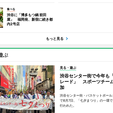
食べる
渋谷に「博多もつ鍋 前田
屋」 福岡発、新宿に続き都
内2号店
もっと見る
遊ぶ
見る・遊ぶ
渋谷センター街で今年も
レード」 スポーツチー
加
渋谷センター街・バスケットボール
で8月7日、「七夕まつり」の一環
行われた。