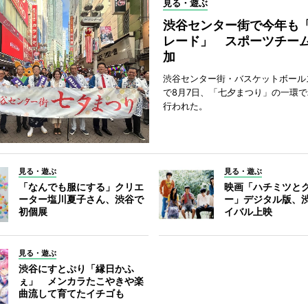
見る・遊ぶ
渋谷センター街で今年も
レード」 スポーツチー
加
渋谷センター街・バスケットボール
で8月7日、「七夕まつり」の一環
行われた。
見る・遊ぶ
見る・遊ぶ
「なんでも服にする」クリエ
映画「ハチミツと
ーター塩川夏子さん、渋谷で
ー」デジタル版、
初個展
イバル上映
見る・遊ぶ
渋谷にすとぷり「縁日かふ
ぇ」 メンカラたこやきや楽
曲流して育てたイチゴも