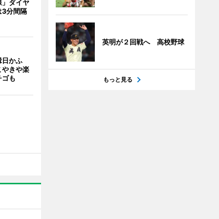
線」ダイヤ
は3分間隔
英明が２回戦へ 高校野球
縁日かふ
こやきや楽
チゴも
もっと見る