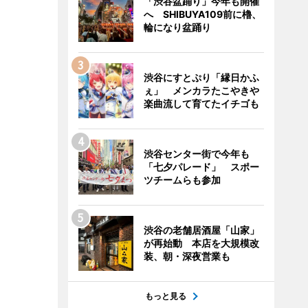
「渋谷盆踊り」今年も開催
へ SHIBUYA109前に櫓、
輪になり盆踊り
渋谷にすとぷり「縁日かふ
ぇ」 メンカラたこやきや
楽曲流して育てたイチゴも
渋谷センター街で今年も
「七夕パレード」 スポー
ツチームらも参加
渋谷の老舗居酒屋「山家」
が再始動 本店を大規模改
装、朝・深夜営業も
もっと見る