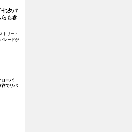
「七夕パ
ムらも参
ストリート
でパレードが
クローバ
渋谷でリバ