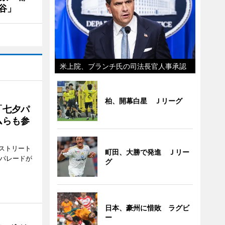
谷」
米上院、ブランチ氏の司法長官人事承認
柏、開幕白星 Ｊリーグ
「七夕パ
ムらも参
ストリート
町田、大勝で発進 Ｊリー
でパレードが
グ
日本、豪州に惜敗 ラグビ
ー