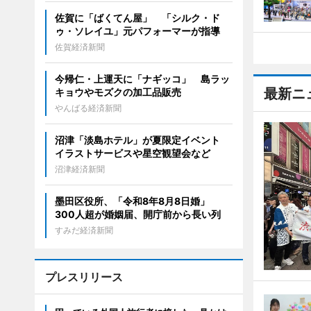
佐賀に「ばくてん屋」 「シルク・ド
ゥ・ソレイユ」元パフォーマーが指導
佐賀経済新聞
今帰仁・上運天に「ナギッコ」 島ラッ
最新ニ
キョウやモズクの加工品販売
やんばる経済新聞
沼津「淡島ホテル」が夏限定イベント
イラストサービスや星空観望会など
沼津経済新聞
墨田区役所、「令和8年8月8日婚」
300人超が婚姻届、開庁前から長い列
すみだ経済新聞
プレスリリース