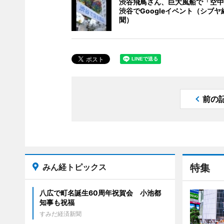
渋谷飛鳥さん、巨大風船で「空中
渋谷でGoogleイベント（シブヤ
聞）
前の
みん経トピックス
特集
八広で町名誕生60周年祝賀会 小池都
知事も祝福
すみだ経済新聞