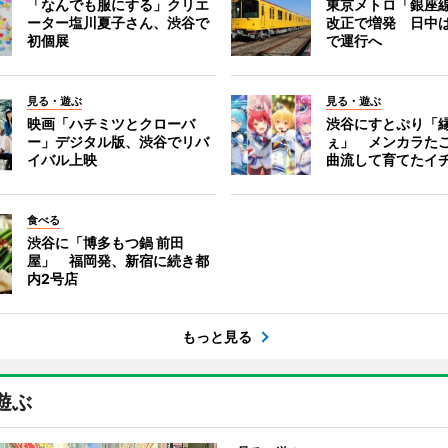
「なんでも服にする」クリエ
東京メトロ「銀座
ーター塩川夏子さん、渋谷で
改正で増発 日中
初個展
で運行へ
見る・遊ぶ
見る・遊ぶ
映画「ハチミツとクローバ
渋谷にすとぷり「
ー」デジタル版、渋谷でリバ
ぇ」 メンカラた
イバル上映
曲流して育てたイ
食べる
渋谷に「博多もつ鍋 前田
屋」 福岡発、新宿に続き都
内2号店
もっと見る
遊ぶ