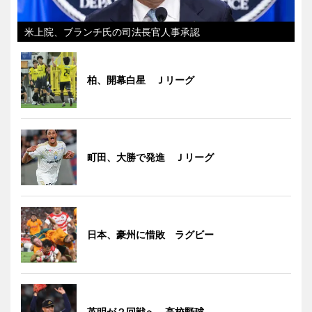
米上院、ブランチ氏の司法長官人事承認
柏、開幕白星 Ｊリーグ
町田、大勝で発進 Ｊリーグ
日本、豪州に惜敗 ラグビー
英明が２回戦へ 高校野球