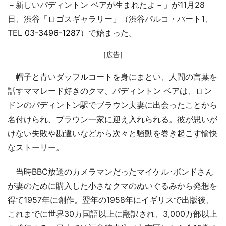
－新しいパディントン ベアが生まれたよ－」が11月28
日、渋谷「ロゴスギャラリー」（渋谷パルコ・パート1、
TEL
03-3496-1287
）で始まった。
［広告］
帽子と青いダッフルコートを身にまとい、人間の言葉を
話すママレード好きのクマ、パディントン ベアは、ロン
ドンのパディントン駅でブラウン夫妻に出会ったことから
名付けられ、ブラウン一家に迎え入れられる。彼が思いが
けない失敗や勘違いなどから次々と騒動を巻き起こす愉快
なストーリー。
当時BBC放送のカメラマンだったマイケル･ボンドさん
が妻のために購入した小さなクマのぬいぐるみから発想を
得て1957年に創作。翌年の1958年にイギリスで出版後、
これまでに世界30カ国語以上に翻訳され、3,000万部以上