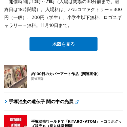
開催時間は10時～21時（入場は閉場の30分前まで。最
終日は18時閉場）。入場料は、パルコファクトリー＝300
円（一般）、200円（学生）、小学生以下無料、ロゴスギ
ャラリー＝無料。11月10日まで。
地図を見る
約100冊のカバーアート作品（関連画像）
関連画像
手塚治虫の遺伝子 闇の中の光展
手塚治虫ワールドで「KITARO×ATOM」－コラボグッ
ズ販売も（烏丸経済新聞）