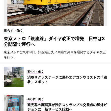
暮らす・働く
東京メトロ「銀座線」ダイヤ改正で増発 日中は3
分間隔で運行へ
東京メトロは9月19日、銀座線と丸ノ内線で列車を増発するダイヤ改正
を行う。
暮らす・働く
渋谷サクラステージに屋外エアコンやミストの「避
暑」スポット
暮らす・働く
観光客の顔写真が渋谷スクランブル交差点の屋外ビ
ジョンに 新サービス始動へ