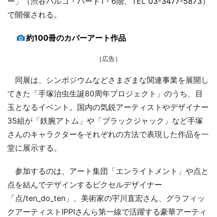
ー」（渋谷パルコ・パート1・6階、TEL
03-3477-5873
）
で開催される。
約100冊のカバーアート作品
［広告］
同展は、シンポジウムなどさまざまな関連事業を展開し
てきた「手塚治虫生誕80周年プロジェクト」のうち、目
玉となるイベント。国内の気鋭アーティストやデザイナー
35組が「鉄腕アトム」や「ブラックジャック」など手塚
さんのキャラクターをそれぞれの方法で表現した作品を一
堂に展示する。
参加するのは、アート集団「エンライトメント」や点と
点を結んでデザインするピクセルデザイナー
「点/ten_do_ten」、美術家の宇川直宏さん、グラフィッ
クアーティストIPPIさんら第一線で活躍する豪華アーティ