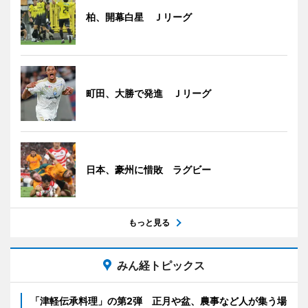
柏、開幕白星 Ｊリーグ
町田、大勝で発進 Ｊリーグ
日本、豪州に惜敗 ラグビー
もっと見る
みん経トピックス
「津軽伝承料理」の第2弾 正月や盆、農事など人が集う場