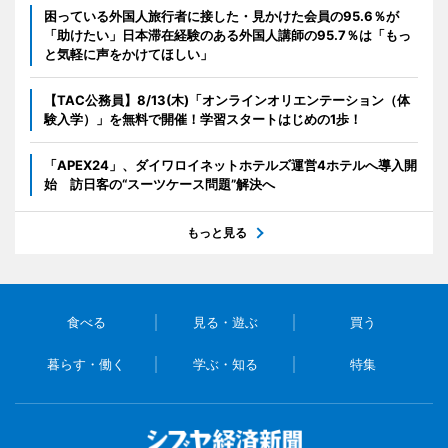
困っている外国人旅行者に接した・見かけた会員の95.6％が
「助けたい」日本滞在経験のある外国人講師の95.7％は「もっ
と気軽に声をかけてほしい」
【TAC公務員】8/13(木)「オンラインオリエンテーション（体
験入学）」を無料で開催！学習スタートはじめの1歩！
「APEX24」、ダイワロイネットホテルズ運営4ホテルへ導入開
始 訪日客の“スーツケース問題”解決へ
もっと見る
食べる
見る・遊ぶ
買う
暮らす・働く
学ぶ・知る
特集