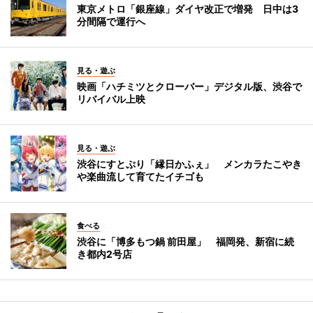
東京メトロ「銀座線」ダイヤ改正で増発 日中は3
分間隔で運行へ
見る・遊ぶ
映画「ハチミツとクローバー」デジタル版、渋谷で
リバイバル上映
見る・遊ぶ
渋谷にすとぷり「縁日かふぇ」 メンカラたこやき
や楽曲流して育てたイチゴも
食べる
渋谷に「博多もつ鍋 前田屋」 福岡発、新宿に続
き都内2号店