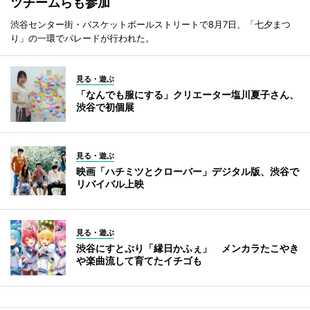
ツチームらも参加
渋谷センター街・バスケットボールストリートで8月7日、「七夕まつ
り」の一環でパレードが行われた。
見る・遊ぶ
「なんでも服にする」クリエーター塩川夏子さん、
渋谷で初個展
見る・遊ぶ
映画「ハチミツとクローバー」デジタル版、渋谷で
リバイバル上映
見る・遊ぶ
渋谷にすとぷり「縁日かふぇ」 メンカラたこやき
や楽曲流して育てたイチゴも