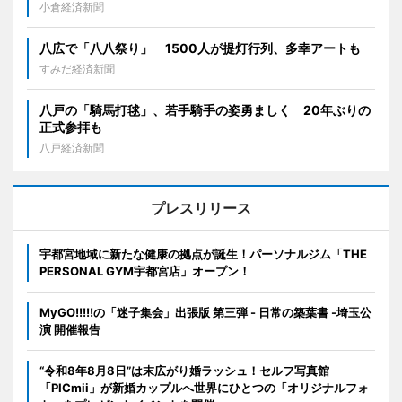
小倉経済新聞
八広で「八八祭り」 1500人が提灯行列、多幸アートも
すみだ経済新聞
八戸の「騎馬打毬」、若手騎手の姿勇ましく 20年ぶりの
正式参拝も
八戸経済新聞
プレスリリース
宇都宮地域に新たな健康の拠点が誕生！パーソナルジム「THE
PERSONAL GYM宇都宮店」オープン！
MyGO!!!!!の「迷子集会」出張版 第三弾 - 日常の築葉書 -埼玉公
演 開催報告
“令和8年8月8日”は末広がり婚ラッシュ！セルフ写真館
「PICmii」が新婚カップルへ世界にひとつの「オリジナルフォ