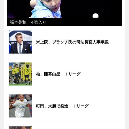
張本美和、４強入り
米上院、ブランチ氏の司法長官人事承認
柏、開幕白星 Ｊリーグ
町田、大勝で発進 Ｊリーグ