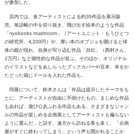
が参加した。
店内では、各アーティストによる約35作品を展示販
売。単語帳の中を切り抜き、飛び出す絵本のような作品
「nyobooks mushroom」（アートユニット・もうひとつ
の研究所、4,200円）や、厚い本のオブジェを開けると球
体の鏡が現れ、自身が写り込む作品「自伝」（西村さん、
2万円）など個性的な作品が並ぶ。そのほか、オリジナル
のイラストなどをあしらったブックカバーや豆本、本をか
たどった箱にドールを入れた作品も。
同展について、鈴木さんは「作品は提示したテーマをも
とに、アーティストが自由に手掛けたもの。まじめな作品
もあれば、遊び心あふれる作品もある。さまざまなジャン
ルの作品が楽しめる企画展としてアーティストも偏らない
ように選んだ」と話す。遠方から訪ねる客も多く、「企画
展がすぐに終わってしまう」という声も聞かれることか