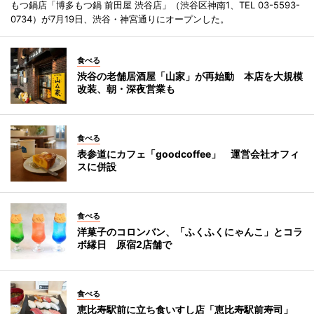
もつ鍋店「博多もつ鍋 前田屋 渋谷店」（渋谷区神南1、TEL 03-5593-
0734）が7月19日、渋谷・神宮通りにオープンした。
食べる
渋谷の老舗居酒屋「山家」が再始動 本店を大規模
改装、朝・深夜営業も
食べる
表参道にカフェ「goodcoffee」 運営会社オフィ
スに併設
食べる
洋菓子のコロンバン、「ふくふくにゃんこ」とコラ
ボ縁日 原宿2店舗で
食べる
恵比寿駅前に立ち食いすし店「恵比寿駅前寿司」