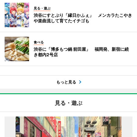
見る・遊ぶ
渋谷にすとぷり「縁日かふぇ」 メンカラたこやき
や楽曲流して育てたイチゴも
食べる
渋谷に「博多もつ鍋 前田屋」 福岡発、新宿に続
き都内2号店
もっと見る
見る・遊ぶ