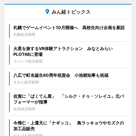
みん経トピックス
札幌でゲームイベント10月開催へ 高校生向け企画を新設
札幌経済新聞
火星を旅するVR体験アトラクション みなとみらい
PLOT48に登場
ヨコハマ経済新聞
八広で町名誕生60周年祝賀会 小池都知事も祝福
すみだ経済新聞
佐賀に「ばくてん屋」 「シルク・ドゥ・ソレイユ」元パ
フォーマーが指導
佐賀経済新聞
今帰仁・上運天に「ナギッコ」 島ラッキョウやモズクの
加工品販売
やんばる経済新聞