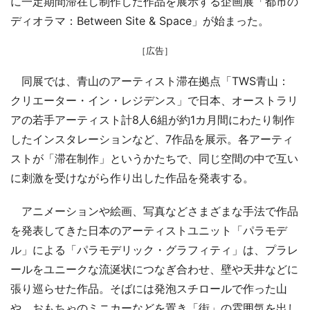
に一定期間滞在し制作した作品を展示する企画展「都市の
ディオラマ：Between Site & Space」が始まった。
［広告］
同展では、青山のアーティスト滞在拠点「TWS青山：
クリエーター・イン・レジデンス」で日本、オーストラリ
アの若手アーティスト計8人6組が約1カ月間にわたり制作
したインスタレーションなど、7作品を展示。各アーティ
ストが「滞在制作」というかたちで、同じ空間の中で互い
に刺激を受けながら作り出した作品を発表する。
アニメーションや絵画、写真などさまざまな手法で作品
を発表してきた日本のアーティストユニット「パラモデ
ル」による「パラモデリック・グラフィティ」は、プラレ
ールをユニークな流涎状につなぎ合わせ、壁や天井などに
張り巡らせた作品。そばには発泡スチロールで作った山
や、おもちゃのミニカーなどを置き「街」の雰囲気を出し