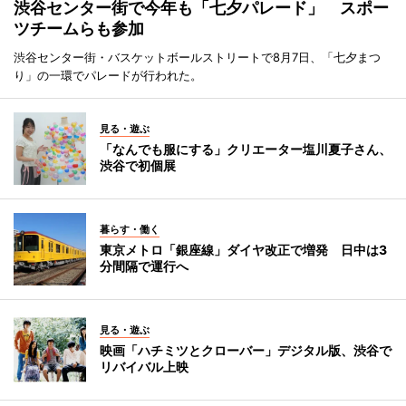
渋谷センター街で今年も「七夕パレード」 スポー
ツチームらも参加
渋谷センター街・バスケットボールストリートで8月7日、「七夕まつ
り」の一環でパレードが行われた。
見る・遊ぶ
「なんでも服にする」クリエーター塩川夏子さん、
渋谷で初個展
暮らす・働く
東京メトロ「銀座線」ダイヤ改正で増発 日中は3
分間隔で運行へ
見る・遊ぶ
映画「ハチミツとクローバー」デジタル版、渋谷で
リバイバル上映