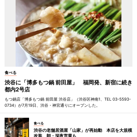
食べる
渋谷に「博多もつ鍋 前田屋」 福岡発、新宿に続き
都内2号店
もつ鍋店「博多もつ鍋 前田屋 渋谷店」（渋谷区神南1、TEL 03-5593-
0734）が7月19日、渋谷・神宮通りにオープンした。
食べる
渋谷の老舗居酒屋「山家」が再始動 本店を大規模
改装、朝・深夜営業も