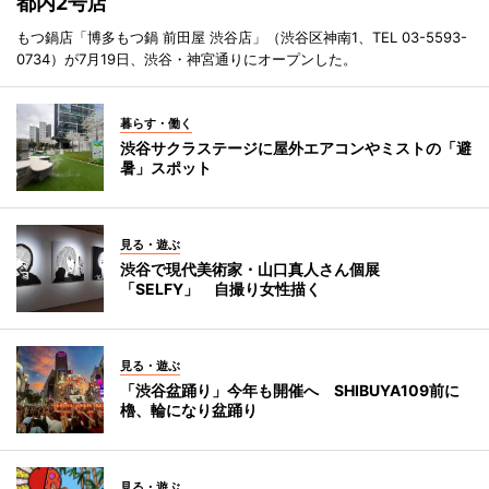
都内2号店
もつ鍋店「博多もつ鍋 前田屋 渋谷店」（渋谷区神南1、TEL 03-5593-
0734）が7月19日、渋谷・神宮通りにオープンした。
暮らす・働く
渋谷サクラステージに屋外エアコンやミストの「避
暑」スポット
見る・遊ぶ
渋谷で現代美術家・山口真人さん個展
「SELFY」 自撮り女性描く
見る・遊ぶ
「渋谷盆踊り」今年も開催へ SHIBUYA109前に
櫓、輪になり盆踊り
見る・遊ぶ