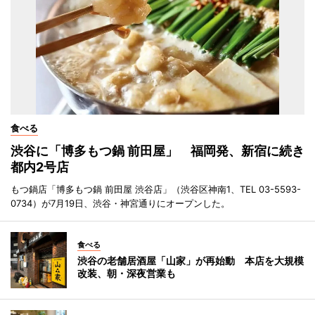
食べる
渋谷に「博多もつ鍋 前田屋」 福岡発、新宿に続き
都内2号店
もつ鍋店「博多もつ鍋 前田屋 渋谷店」（渋谷区神南1、TEL 03-5593-
0734）が7月19日、渋谷・神宮通りにオープンした。
食べる
渋谷の老舗居酒屋「山家」が再始動 本店を大規模
改装、朝・深夜営業も