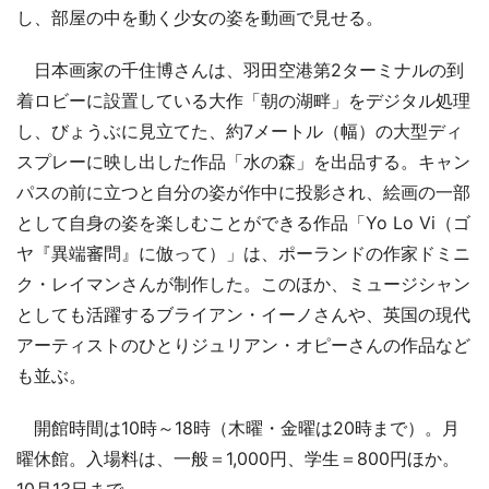
し、部屋の中を動く少女の姿を動画で見せる。
日本画家の千住博さんは、羽田空港第2ターミナルの到
着ロビーに設置している大作「朝の湖畔」をデジタル処理
し、びょうぶに見立てた、約7メートル（幅）の大型ディ
スプレーに映し出した作品「水の森」を出品する。キャン
パスの前に立つと自分の姿が作中に投影され、絵画の一部
として自身の姿を楽しむことができる作品「Yo Lo Vi（ゴ
ヤ『異端審問』に倣って）」は、ポーランドの作家ドミニ
ク・レイマンさんが制作した。このほか、ミュージシャン
としても活躍するブライアン・イーノさんや、英国の現代
アーティストのひとりジュリアン・オピーさんの作品など
も並ぶ。
開館時間は10時～18時（木曜・金曜は20時まで）。月
曜休館。入場料は、一般＝1,000円、学生＝800円ほか。