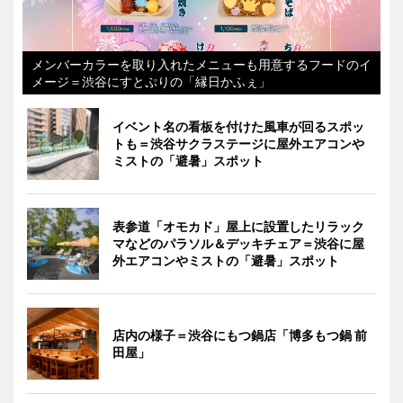
メンバーカラーを取り入れたメニューも用意するフードのイ
メージ＝渋谷にすとぷりの「縁日かふぇ」
イベント名の看板を付けた風車が回るスポッ
トも＝渋谷サクラステージに屋外エアコンや
ミストの「避暑」スポット
表参道「オモカド」屋上に設置したリラック
マなどのパラソル＆デッキチェア＝渋谷に屋
外エアコンやミストの「避暑」スポット
店内の様子＝渋谷にもつ鍋店「博多もつ鍋 前
田屋」