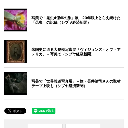
写美で「昆虫4億年の旅」展－20年以上とらえ続けた
「昆虫」の記録（シブヤ経済新聞）
米国史に迫る大規模写真展「ヴィジョンズ・オブ・ア
メリカ」－写美で（シブヤ経済新聞）
写美で「世界報道写真展」－故・長井健司さんの取材
テープ上映も（シブヤ経済新聞）