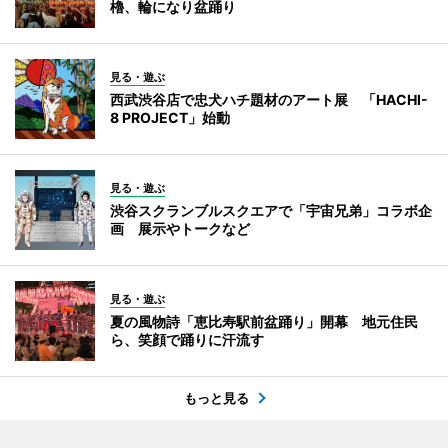
櫓、輪になり盆踊り
見る・遊ぶ
西武渋谷店で忠犬ハチ題材のアート展 「HACHI-
8 PROJECT」始動
見る・遊ぶ
渋谷スクランブルスクエアで「宇宙兄弟」コラボ企
画 展示やトークなど
見る・遊ぶ
夏の風物詩「恵比寿駅前盆踊り」開幕 地元住民
ら、笑顔で踊りに汗流す
もっと見る